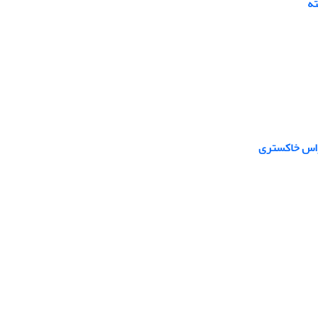
ته
آراس خاکستری