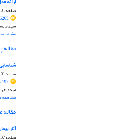
ارائه مد
صفحه
01-220
6265
سید محسن 
مشاهده مق
مقاله 
شناسایی 
صفحه
01-209
.197
مهدی جهان
مشاهده مق
مقاله 
آثار بیماری
صفحه
37-244