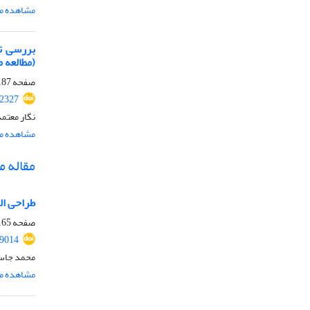
مشاهده مق
بررسی تا
(مطالعه 
صفحه
87-200
.2327
نگار معتمد
مشاهده مق
مقاله 
طراحی الگ
صفحه
65-179
9014
محمد جاسم
مشاهده مق