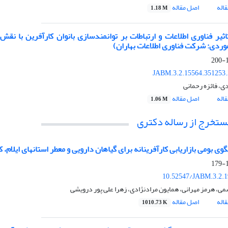
اله
اصل مقاله
1.18 M
ثیر فناوری اطلاعات و ارتباطات بر توانمندسازی بانوان کارآفرین با ن
موردی: شرکت فناوری اطلاعات بهاران)
1
JABM.3.2.15564.351253
ی، فائزه رحمانی
اله
اصل مقاله
1.06 M
مستخرج از رساله دکتری
وی بومی بازاریابی کارآفرینانه برای گیاهان دارویی و معطر استانهای ایلام،
1
10.52547/JABM.3.2.1
ی، هرمز مهرانی، همایون مرادنژادی، زهرا علی پور درویشی
اله
اصل مقاله
1010.73 K