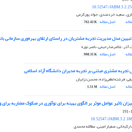
10.52547/JABM.3.2.25
زی، سعید خردمندی، جواد پورکرمی
اله
اصل مقاله
762.42 K
تبیین مدل مدیریت تجربه مشتریان در راستای ارتقای بهره‌وری سازمانی با
 آذر، غلامرضا رحیمی، ناصر توره
اله
اصل مقاله
998.31 K
ل تجربه مشتری مبتنی بر تجربه مدیران دانشگاه آزاد اسلامی
ی، فرشته لطفی‌زاده، محسن ترابیان
اله
اصل مقاله
1.51 M
زان تاثیر عوامل موثر بر الگوی بهینه برای نوآوری در صکوک مضاربه برای وا
1
10.52547/JABM.3.2.18
زکیخانی، صفیار امینی، عطالله محمدی