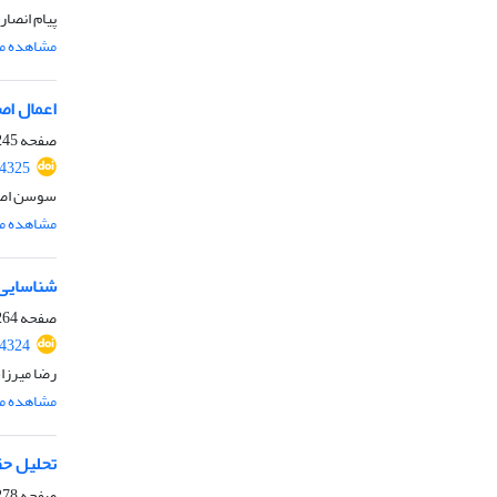
پیام انصا
مشاهده مق
اعمال اص
صفحه
45-254
4325
سوسن اصل 
مشاهده مق
شناسایی 
صفحه
64-277
4324
رضا میرزا
مشاهده مق
تحلیل حق
صفحه
78-293