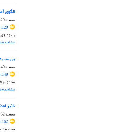
الگوی آمی
صفحه
29-148
.129
بهنود چوبی
مشاهده مق
بررسی عو
صفحه
49-161
.149
صادق جلال
مشاهده مق
تاثیر ام
صفحه
62-186
.162
سمانه کلد