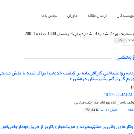
نویسندگان
ارسال مقاله
داوران
تماس با ما
 شماره:
دوره 2، شماره 4 - شماره پیاپی 8، زمستان 1400، صفحه 1-200
ات:
22
پژوهشی
مایه روانشناختی کارآفرینانه بر کیفیت خدمات ادراک شده با نقش میانج
توزیع گل نرگس شهرستان دره‌شهر)
10.52547/JABM.
وند، یاسان الله پوراشرف، زینب طولابی
اله
اصل مقاله
753.53 K
وکارهای روانی بر عشق‌به‌برند و هویت‌مجازی‌کاربر از طریق خود‌ارجاعی(مورد