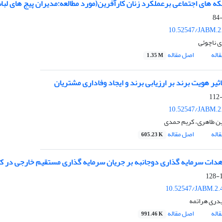
 های اجتماعی برعملکرد زنان کارآفرین(مورد مطالعه:مدیران پیج های لبا
10.52547/JABM.2.
 ناچوئی
اله
اصل مقاله
1.35 M
ثیر هویت برند بر ارزیابی برند و ایجاد وفاداری مشتریان
10.52547/JABM.2.
 طاهری، کریم حمدی
اله
اصل مقاله
605.23 K
اهدات سرمایه گذاری دوجانبه بر جریان سرمایه گذاری مستقیم خارجی در 
1
10.52547/JABM.2.
دری هراتمه
اله
اصل مقاله
991.46 K