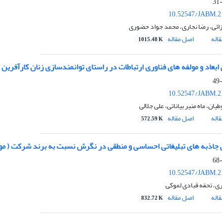
10.52547/JABM.2.
زائی، رضا نجاری، محمد جواد حضوری
اله
اصل مقاله
1015.48 K
ابعاد و مولفه های فناوری ارتباطات در راستای توانمندسازی زنان کارآفرین 
10.52547/JABM.2.
ان، ماه منیر بیاناتی، علی جلالی
اله
اصل مقاله
572.59 K
جاذبه های تبلیغاتی احساسی و منطقی در نگرش نسبت به برند شرکت ( مو
10.52547/JABM.2.
ری، تحفه قبادی لموکی
اله
اصل مقاله
832.72 K