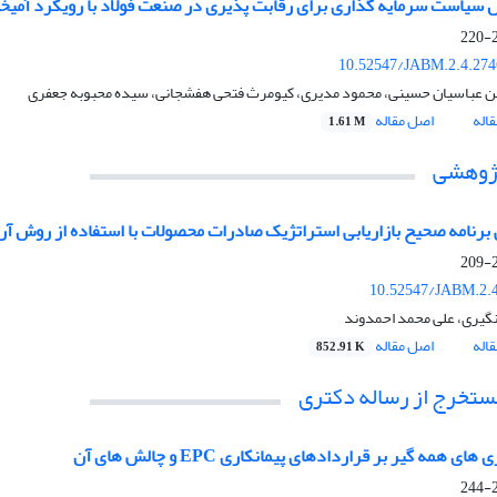
ل سیاست سرمایه گذاری برای رقابت پذیری در صنعت فولاد با رویکرد آمیخ
2
10.52547/JABM.2.4.274
عباسیان حسینی، محمود مدیری، کیومرث فتحی هفشجانی، سیده محبوبه جعفری
اله
اصل مقاله
1.61 M
پژوهشی
برنامه صحیح بازاریابی استراتژیک صادرات محصولات با استفاده از روش 
2
10.52547/JABM.2.4
گیری، علی محمد احمدوند
اله
اصل مقاله
852.91 K
مستخرج از رساله دکتری
 های همه گیر بر قراردادهای پیمانکاری EPC و چالش های آن
2