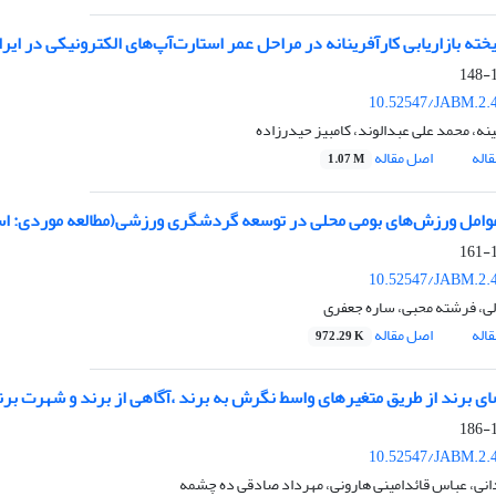
خته بازاریابی کارآفرینانه در مراحل عمر استارت‌آپ‌های الکترونیکی در ایر
1
10.52547/JABM.2.4
نه، محمد علی عبدالوند، کامبیز حیدرزاده
اله
اصل مقاله
1.07 M
امل ورزش‌های بومی محلی در توسعه گردشگری ورزشی(مطالعه موردی: اس
1
10.52547/JABM.2.4
ی، فرشته محبی، ساره جعفری
اله
اصل مقاله
972.29 K
ضای برند از طریق متغیرهای واسط نگرش به برند ،آگاهی از برند و شهرت برن
1
10.52547/JABM.2.4
انی، عباس قائدامینی هارونی، مهرداد صادقی ده چشمه