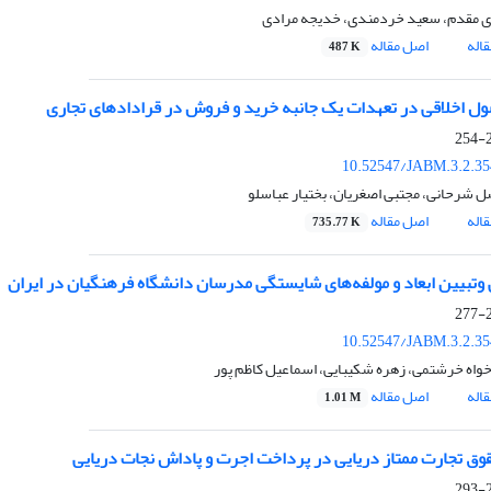
ری مقدم، سعید خردمندی، خدیجه مرادی
اله
اصل مقاله
487 K
ول اخلاقی در تعهدات یک جانبه خرید و فروش در قرادادهای تجاری
2
10.52547/JABM.3.2.35
شرحانی، مجتبی اصغریان، بختیار عباسلو
اله
اصل مقاله
735.77 K
وتبیین ابعاد و مولفه‌های شایستگی مدرسان دانشگاه فرهنگیان در ایران
2
10.52547/JABM.3.2.35
خواه خرشتمی، زهره شکیبایی، اسماعیل کاظم پور
اله
اصل مقاله
1.01 M
وق تجارت ممتاز دریایی در پرداخت اجرت و پاداش نجات دریایی
2