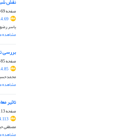
نقش شبکه
صفحه
69-84
4.69
یاسر رضوی
مشاهده مق
بررسی تا
صفحه
85-112
4.85
محمدحسین
مشاهده مق
تاثیر مع
صفحه
13-128
4.113
مصطفی حی
مشاهده مق