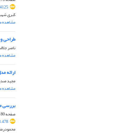
4125
کبری شهبا
مشاهده مق
طراحی و 
ناصر جلالت
مشاهده مق
ارائه مد
مجید صدیق
مشاهده مق
بررسی می
صفحه
80-191
8.478
محمودرضا 