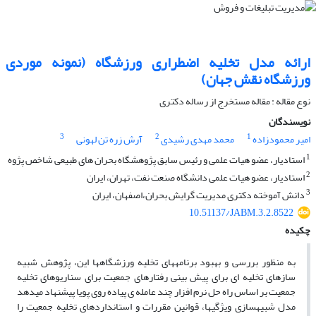
ارائه مدل تخلیه اضطراری ورزشگاه (نمونه موردی
ورزشگاه نقش جهان)
نوع مقاله : مقاله مستخرج از رساله دکتری
نویسندگان
3
2
1
امیر محمودزاده
محمد مهدی رشیدی
آرش زره تن لهونی
1
استادیار، عضو هیات علمی و رئیس سابق پژوهشگاه بحران های طبیعی شاخص پژوه
2
استادیار، عضو هیات علمی دانشگاه صنعت نفت، تهران، ایران
3
دانش آموخته دکتری مدیریت گرایش بحران،اصفهان، ایران
10.51137/JABM.3.2.8522
چکیده
به منظور بررسی و بهبود برنامه‏های تخلیه ورزشگاه‏ها این، پژوهش شبیه
سازهای تخلیه ای برای پیش بینی رفتارهای جمعیت برای سناریوهای تخلیه
جمعیت بر اساس راه حل نرم افزار چند عامله ی پیاده روی پویا پیشنهاد می‏دهد
مدل شبیه‏سازی ویژگی‏ها، قوانین مقررات و استانداردهای تخلیه جمعیت را