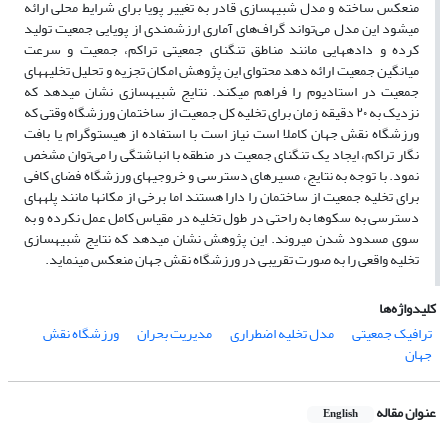
منعکس ساخته و مدل شبیه‏سازی قادر به تغییر پویا برای شرایط محلی ارائه
می‏شود این مدل می‌تواند گراف‌های آماری ارزشمندی از پویایی جمعیت تولید
کرده و داده‏هایی مانند مناطق تنگنای جمعیتی تراکم، جمعیت و سرعت
میانگین جمعیت ارائه دهد محتوای این پژوهش امکان تجزیه و تحلیل تخلیه‏های
جمعیت در استادیوم را فراهم می­کند. نتایج شبیه‏سازی نشان می‏دهد که
نزدیک به ۲۰ دقیقه زمان برای تخلیه کل جمعیت از ساختمان ورزشگاه وقتی که
ورزشگاه نقش جهان کاملا است نیاز است با استفاده از هیستوگرام یا بافت
نگار تراکم، ایجاد یک تنگنای جمعیت در منطقه با انباشتگی را می‌توان مشخص
نمود. با توجه به نتایج، مسیرهای دسترسی و خروجی‏های ورزشگاه فضای کافی
برای تخلیه جمعیت از ساختمان را دارا هستند اما برخی از مکان‏ها مانند پله‏های
دسترسی به سکوها به راحتی در طول تخلیه در مقیاس کامل عمل نکرده و به
سوی مسدود شدن می­روند. این پژوهش نشان می‏دهد که نتایج شبیه‏سازی
تخلیه واقعی را به صورت تقریبی در ورزشگاه نقش جهان منعکس می‏نماید.
کلیدواژه‌ها
ترافیک جمعیتی
مدل تخلیه اضطراری
مدیریت بحران
ورزشگاه نقش
جهان
عنوان مقاله
English