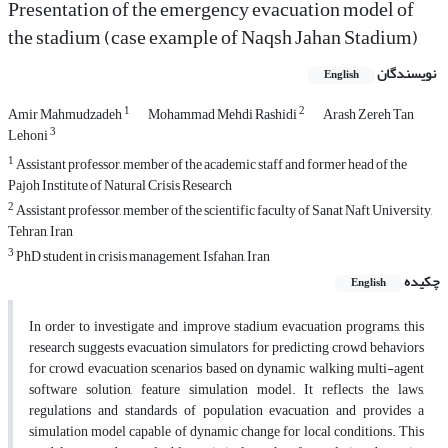
Presentation of the emergency evacuation model of
the stadium (case example of Naqsh Jahan Stadium)
نویسندگان
English
1
2
Amir Mahmudzadeh
Mohammad Mehdi Rashidi
Arash Zereh Tan
3
Lehoni
1
Assistant professor, member of the academic staff and former head of the
Pajoh Institute of Natural Crisis Research
2
Assistant professor, member of the scientific faculty of Sanat Naft University,
Tehran, Iran
3
PhD student in crisis management, Isfahan, Iran
چکیده
English
In order to investigate and improve stadium evacuation programs, this
research suggests evacuation simulators for predicting crowd behaviors
for crowd evacuation scenarios based on dynamic walking multi-agent
software solution, feature simulation model. It reflects the laws,
regulations and standards of population evacuation and provides a
simulation model capable of dynamic change for local conditions. This