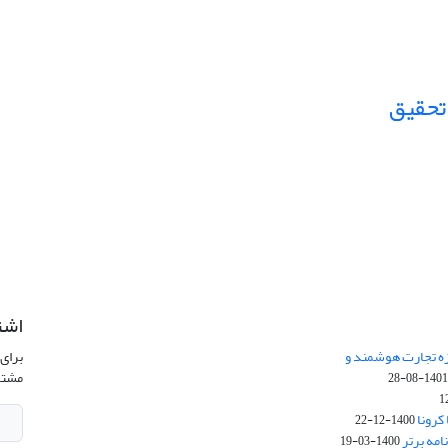
تحقیق
اشت
زه تجارت هوشمند و
برای 
مشتر
1401-08-2
کرونا
1400-12-22
امه برتر
1400-03-19