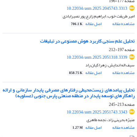
صفحه
177-196
10.22034/asm.2025.2045743.3313
امیر طریقت خوب، ابراهیم زارع پور نصیرابادی
مشاهده مقاله
اصل مقاله
706.1 K
تحلیل علم سنجی کاربرد هوش مصنوعی در تبلیغات
صفحه
197-212
10.22034/asm.2025.2051318.3339
سیف اله اندایش، زهرا کیان راد
مشاهده مقاله
اصل مقاله
858.75 K
تحلیل پیامدهای زیست‌محیطی رفتارهای مصرفی پایدار سازمانی و ارائه
راهکارهای توسعه پایدار در منطقه صنعتی پارس جنوبی (عسلویه)
صفحه
213-245
10.22034/asm.2025.2051743.3343
منیژه بحرینی زاد، نجمه طاهری
مشاهده مقاله
اصل مقاله
1.27 M