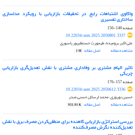
واکاوی اشتباهات رایج در تحقیقات بازاریابی با رویکرد مدل­سازی
ساختاری تفسیری
صفحه
140-156
10.22034/asm.2025.2050801.3337
علی اکبر برومیده، طهمورث حسنقلیپور یاسوری
مشاهده مقاله
اصل مقاله
1 M
تاثیر الهام مشتری بر وفاداری مشتری با نقش تعدیل‌گری بازاریابی
چریکی
صفحه
157-176
10.22034/asm.2025.2050612.3336
حسین نوروزی، محمد ارسلان حسنی صدر
مشاهده مقاله
اصل مقاله
931.91 K
بررسی استراتژی بازاریابی کاهنده برای منطقی‌کردن مصرف برق با نقش
تعدیل‌کننده نگرش مصرف‌کننده