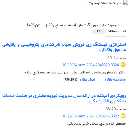
دوره و شماره:
دوره 5، شماره 4 - شماره پیاپی 20، زمستان 1403
تعداد مقالات:
12
استراتژی قیمت‌گذاری فروش سهام شرکت‌های پتروشیمی و پالایشی
مشمول واگذاری
صفحه
1-19
10.22034/asm.2024.2048320.3324
دکتر داریوش طهماسبی آقبلاغی، عادل بهرامی، علیرضا عسگری ابیانه
مشاهده مقاله
اصل مقاله
730.28 K
رویکردی آمیخته در ارائه مدل مدیریت تجربه مشتری در صنعت خدمات
بانکداری الکترونیکی
صفحه
20-38
10.22034/asm.2024.2048246.3322
مصطفی الله وردی، سجاد خانی پردنجانی