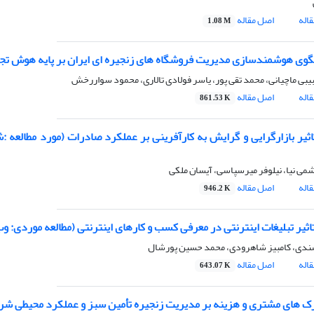
اله
اصل مقاله
1.08 M
گوی هوشمندسازی مدیریت فروشگاه های زنجیره ای ایران بر پایه هوش تجاری
بیبی ماچیانی، محمد تقی پور، یاسر فولادی تالاری، محمود سواررخش
اله
اصل مقاله
861.53 K
ثیر بازارگرایی و گرایش به کارآفرینی بر عملکرد صادرات (مورد مطالع
می نیا، نیلوفر میرسپاسی، آیسان ملکی
اله
اصل مقاله
946.2 K
یر تبلیغات اینترنتی در معرفی کسب و کارهای اینترنتی (مطالعه موردی: و
ندی، کامبیز شاهرودی، محمد حسین پورشال
اله
اصل مقاله
643.07 K
رک های مشتری و هزینه بر مدیریت زنجیره تأمین سبز و عملکرد محیطی شرک