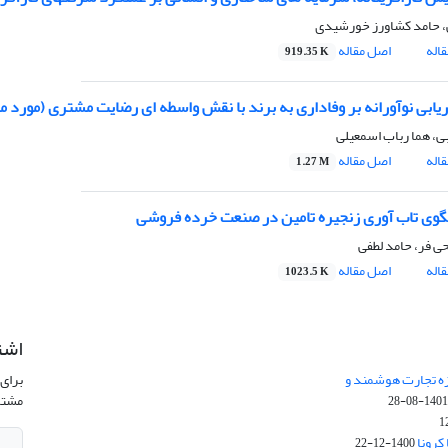
، حامد کشاورز خورشیدی
اله
اصل مقاله
919.35 K
اریابی نوآورانه بر وفاداری به برند با نقش واسطه ای رضایت مشتری (مورد م
، هما رباب اسمعیلی
اله
اصل مقاله
1.27 M
گوی تاب آوری زنجیره تامین در صنعت خرده فروشی
ی فر، حامد لطفی
اله
اصل مقاله
1023.5 K
اشت
زه تجارت هوشمند و
برای 
مشتر
1401-08-2
کرونا
1400-12-22