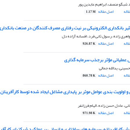
شبگو منصف، ابراهیم عابدین پور
اله
اصل مقاله
1.17 M
اثیر بانکداری الکترونیکی بر نیت رفتاری مصرف کنندگان در صنعت بانکدار
اهری زاده، رسول ثانی فرد، افسانه آزاده دل
اله
اصل مقاله
926.87 K
ل عملیاتی مؤثر برجذب سرمایه گذاری
سینی، یدالله جمالی
اله
اصل مقاله
860.78 K
و اولویت بندی عوامل موثر بر پایداری مشاغل ایجاد شده توسط کارآفرینان د
نی، عادل حسن زاده، الهام فرزانفر
اله
اصل مقاله
971.98 K
ایش کارافرینانه، سرمایه های ساختاری و انسانی بر عملکرد شرکتهای کارآفری