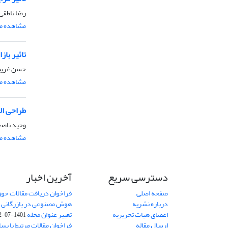
رضا ناطقی
مشاهده مق
تاثیر باز
حسن غریبی
مشاهده مق
طراحی ال
وحید ناصح
مشاهده مق
دسترسی سریع
آخرین اخبار
صفحه اصلی
فراخوان دریافت مقالات حو
درباره نشریه
هوش مصنوعی در بازرگانی
8
اعضای هیات تحریریه
تغییر عنوان مجله
1401-07-12
ارسال مقاله
فراخوان مقالات مرتبط با پسا 