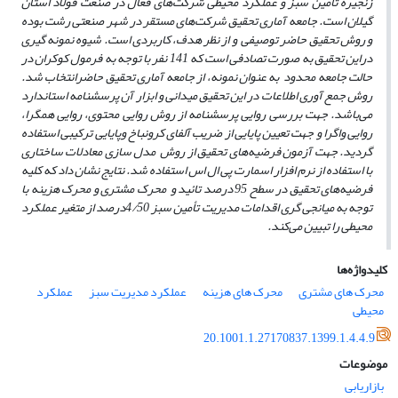
زنجیره تأمین سبز و عملکرد محیطی شرکت‌های فعال در صنعت فولاد استان
گیلان است. جامعه آماری تحقیق شرکت‌های مستقر در شهر صنعتی رشت بوده
و روش تحقیق حاضر توصیفی و از نظر هدف، کاربردی است. شیوه نمونه گیری
دراین تحقیق به صورت تصادفی است که 141 نفر با توجه به فرمول کوکران در
حالت جامعه محدود به عنوان نمونه، از جامعه آماری تحقیق حاضرانتخاب شد.
روش جمع آوری اطلاعات در این تحقیق میدانی و ابزار آن پرسشنامه استاندارد
می‌باشد. جهت بررسی روایی پرسشنامه از روش روایی محتوی، روایی همگرا،
روایی واگرا و جهت تعیین پایایی از ضریب آلفای کرونباخ وپایایی ترکیبی استفاده
گردید. جهت آزمون فرضیه‌های تحقیق از روش مدل سازی معادلات ساختاری
با استفاده از نرم افزار اسمارت پی ال اس استفاده شد. نتایج نشان داد که کلیه
فرضیه‌های تحقیق در سطح 95 درصد تائید و محرک مشتری و محرک هزینه با
توجه به میانجی گری اقدامات مدیریت تأمین سبز 4/50درصد از متغیر عملکرد
محیطی را تبیین می‌کند.
کلیدواژه‌ها
محرک های مشتری
محرک های هزینه
عملکرد مدیریت سبز
عملکرد
محیطی
20.1001.1.27170837.1399.1.4.4.9
موضوعات
بازاریابی