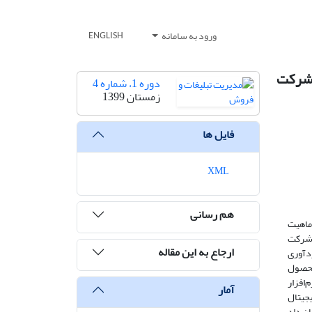
ورود به سامانه
ENGLISH
 شرکت
دوره 1، شماره 4
زمستان 1399
فایل ها
XML
هم رسانی
 ماهیت
 شرکت
ارجاع به این مقاله
ان 384 نفر می‌باشد. روش گردآوری
اری به برند کریستالیس و چریسچو (2013) و نوآوری محصول
ری از نرم‌افزار
آمار
یابی دیجیتال
 نتایج نشان داد