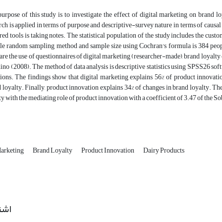
urpose of this study is to investigate the effect of digital marketing on brand l
rch is applied in terms of purpose and descriptive-survey nature in terms of causa
red tools is taking notes. The statistical population of the study includes the 
e random sampling method and sample size using Cochran's formula is 384 people
 are the use of questionnaires of digital marketing (researcher-made), brand loyalt
ino (2008). The method of data analysis is descriptive statistics using SPSS26 so
ions. The findings show that digital marketing explains 56% of product innovati
 loyalty. Finally, product innovation explains 34% of changes in brand loyalty. The
ty with the mediating role of product innovation with a coefficient of 3.47 of the Sobe
Marketing
Brand Loyalty
Product Innovation
Dairy Products
اشت