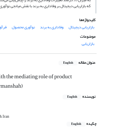
که بازاریابی دیجیتال بر وفاداری به برند با نقش میانجی نوآوری محصول با ضریب 47/3 از آزمون
کلیدواژه‌ها
بازاریابی دیجیتال
وفاداری به برند
نوآوری محصول
فرآور
موضوعات
بازاریابی
عنوان مقاله
English
ith the mediating role of product
ermanshah)
نویسنده
English
, Iran
چکیده
English