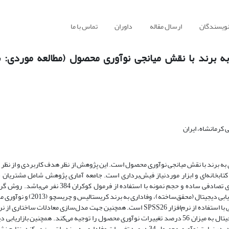
نویسندگان
ارسال مقاله
داوران
تماس با ما
ی به برند با نقش میانجی نوآوری محصول (مطالعه موردی:
کرمانشاه، ایران
به برند با نقش میانجی نوآوری محصول است. این پژوهش از نظر هدف کاربردی و از نظر
تابخانه‌ای و ابزار موردنیاز فیش‌برداری است. جامعه آماری پژوهش شامل مشتریان
فرآورده‌های لبنی مانیزان کرمانشاه می‌باشد. روش نمونه‌گیری تصادفی ساده و حجم نمونه با استفاده از فرمول کوکر
داده‌ها میدانی و ابزار موردنیاز استفاده از پرسشنامه‌های بازاریابی دیجیتال (محقق‌ساخته)، وفاد
پالادینو (2008) است. روش تجزیه و تحلیل داده‌ها آمار توصیفی با استفاده از نرم‌افزار SPSS26 است. همچنین جهت مدل‌سازی معادلات ساختا
AMOS24 استفاده گردید. یافته‌ها نشان داد که بازاریابی دیجیتال به میزان 56 درصد تغییرات نوآوری محصول را توجیه می‌کند. همچنین بازار
به میزان 53 درصد تغییرات وفاداری به برند را پیش‌بینی می‌کند. در نهایت نوآوری محصول 34 درصد تغییرات وفاداری به برند را تبیین می‌کند.