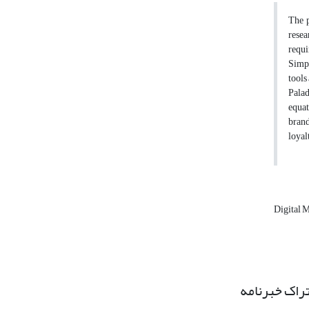
The p
resea
requi
Simpl
tools
Palad
equat
brand
loyal
Digital 
راک خبرنامه