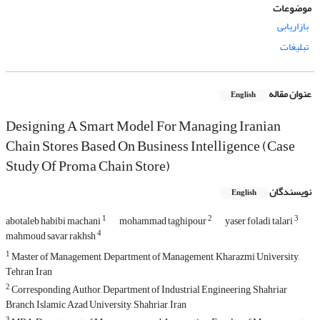
موضوعات
بازاریابی
تبلیغات
عنوان مقاله
English
Designing A Smart Model For Managing Iranian
Chain Stores Based On Business Intelligence (Case
Study Of Proma Chain Store)
نویسندگان
English
1
2
3
abotaleb habibi machani
mohammad taghipour
yaser foladi talari
4
mahmoud savar rakhsh
1
Master of Management, Department of Management, Kharazmi University,
Tehran, Iran
2
Corresponding Author, Department of Industrial Engineering, Shahriar
Branch, Islamic Azad University, Shahriar, Iran