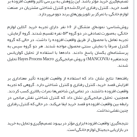
تصمیم‌گیری خرید مؤثر باشد. این پژوهش به بررسی تأثیر واقعیت افزوده بر
قصد خرید، کنترل رفتاری ادراک‌شده و کنترل شناختی مشتریان در صنعت
لوازم خانگی، با تمرکز بر تلویزیون‌های برند دوو می‌پردازد.
روش‌شناسی: نمونه‌ای متشکل از ۱۰۶ نفر دارای تجربه خرید آنلاین لوازم
خانگی، به‌صورت تصادفی در دو گروه ۵۳ نفره تقسیم شدند. گروه آزمایش،
تجربه تعامل با محصول از طریق واقعیت افزوده را داشت، در حالی‌ که گروه
کنترل صرفاً با نمایش سنتی محصول مواجه شدند. هر دو گروه سپس به
پرسشنامه‌ای یکسان پاسخ دادند. داده‌ها با استفاده از تحلیل کواریانس
چندمتغیره (MANCOVA) و روش میانجی‌گری Hayes Process Macro تحلیل
شدند.
یافته‌ها: نتایج نشان داد که استفاده از واقعیت افزوده تأثیر معناداری بر
افزایش قصد خرید، کنترل رفتاری و کنترل شناختی دارد. گروهی که تجربه
واقعیت افزوده داشتند، در تمامی این شاخص‌ها نمرات بالاتری کسب کردند.
همچنین، تحلیل میانجی‌گری نشان داد که کنترل شناختی نقش میانجی در
رابطه بین واقعیت افزوده و قصد خرید ایفا می‌کند، در حالی که کنترل رفتاری
چنین نقشی نداشت.
نتیجه‌گیری: واقعیت افزوده ابزاری مؤثر در بهبود تصمیم‌گیری و تمایل به خرید
در بازاریابی دیجیتال لوازم خانگی است.