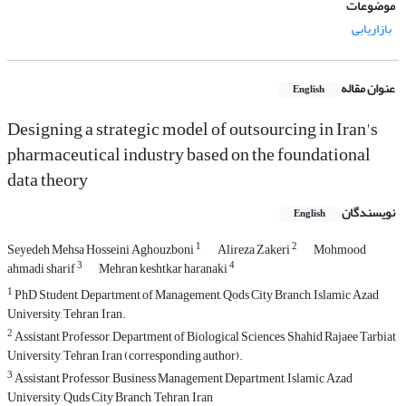
موضوعات
بازاریابی
عنوان مقاله
English
Designing a strategic model of outsourcing in Iran's
pharmaceutical industry based on the foundational
data theory
نویسندگان
English
1
2
Seyedeh Mehsa Hosseini Aghouzboni
Alireza Zakeri
Mohmood
3
4
ahmadi sharif
Mehran keshtkar haranaki
1
PhD Student, Department of Management, Qods City Branch, Islamic Azad
University, Tehran, Iran.
2
Assistant Professor, Department of Biological Sciences, Shahid Rajaee Tarbiat
University, Tehran, Iran (corresponding author).
3
Assistant Professor, Business Management Department, Islamic Azad
University, Quds City Branch, Tehran, Iran