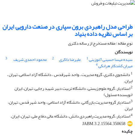
طراحی مدل راهبردی برون سپاری در صنعت دارویی ایران
بر اساس نظریه داده بنیاد
نوع مقاله : مقاله مستخرج از رساله دکتری
نویسندگان
3
2
1
سیده مهسا حسینی آغوزبنی
علیرضا ذاکری
محمود احمدی شریف
4
مهران کشتکار هرانکی
1
دانشجوی دکتری، گروه مدیریت ، واحد شهرقدس ، دانشگاه آزاد اسلامی، تهران ،
ایران.
2
استادیار، گروه علوم زیستی، دانشگاه تربیت دبیر شهید رجایی، تهران، ایران
(نویسنده مسئول)
3
استادیار گروه مدیریت بازرگانی، دانشگاه آزاد اسلامی ، واحد شهر قدس، تهران،
ایران
4
استادیار، گروه مدیریت راهبردی دانش، دانشگاه عالی دفاع ملی، تهران، ایران.
JABM.3.2.15564.350658
چکیده