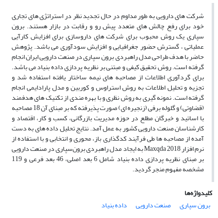
شرکت های دارویی به طور مداوم در حال تجدید نظر در استراتژی های تجاری
خود برای رفع چالش های متعدد پیش رو و رقابت در بازار هستند. برون
سپاری یک روش محبوب برای شرکت های داروسازی برای افزایش کارآیی
عملیاتی ، گسترش حضور جغرافیایی و افزایش سودآوری می باشد. پژوهش
حاضر با هدف طراحی مدل راهبردی برون سپاری در صنعت دارویی ایران انجام
گرفته است. روش تحقیق کیفی و مبتنی بر نظریه پردازی داده بنیاد می باشد.
برای گردآوری اطلاعات از مصاحبه های نیمه ساختار یافته استفاده شد و
تجزیه و تحلیل اطلاعات به روش استراوس و کوربین و مدل پارادایمی انجام
گرفته است. نمونه گیری به روش نظری و با بهره مندی از تکنیک های هدفمند
(قضاوتی) و گلوله برفی (زنجیره ای) صورت پذیرفته که بر مبنای آن 18 مصاحبه
با اساتید و خبرگان مطلع در حوزه مدیریت بازرگانی، کسب و کار، اقتصاد و
کارشناسان صنعت دارویی کشور به عمل آمد. نتایج تحلیل داده های به دست
آمده از مصاحبه ها طی فرآیند کدگذاری باز، محوری و انتخابی و با استفاده از
نرم افزار Maxqda 2018 به ایجاد مدل راهبردی برون‌سپاری در صنعت دارویی
بر مبنای نظریه پردازی داده بنیاد شامل 6 بعد اصلی، 46 بعد فرعی و 119
مشخصه مفهوم منجر گردید.
کلیدواژه‌ها
برون سپاری
صنعت دارویی
داده بنیاد