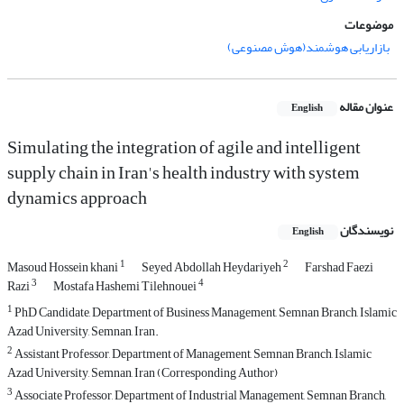
موضوعات
بازاریابی هوشمند(هوش مصنوعی)
عنوان مقاله
English
Simulating the integration of agile and intelligent
supply chain in Iran's health industry with system
dynamics approach
نویسندگان
English
1
2
Masoud Hossein khani
Seyed Abdollah Heydariyeh
Farshad Faezi
3
4
Razi
Mostafa Hashemi Tilehnouei
1
PhD Candidate, Department of Business Management, Semnan Branch, Islamic
Azad University, Semnan, Iran.
2
Assistant Professor, Department of Management, Semnan Branch, Islamic
Azad University, Semnan, Iran (Corresponding Author)
3
Associate Professor, Department of Industrial Management, Semnan Branch,