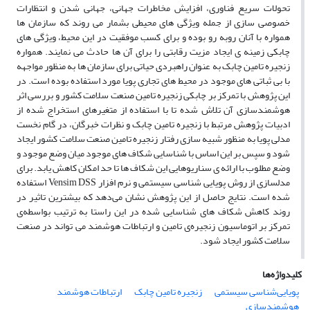
تحولات سریع فناوری، افزایش مخاطرات جهانی، جهانی شدن و انتظارات
خصوصی سازی از جمله ویژگی های محیطی بشمار می روند که سازمان ها
همواره با آنان روبه رو بوده و برای کسب موفقیت در این محیط، ویژگی های
چابکی زمینه ی ایجاد مزیت رقابتی را برای آن ها حادث می نمایند. همواره
زنجیره تامین چابک به عنوان راهبردی حیاتی برای سازمان ها به منظور مواجهه
با بی ثباتی های موجود در محیط های تجاری پویا مورد استفاده بوده است. در
این پژوهش با تمرکز بر چابکی زنجیره تامین صنعت سلامت کشور و بررسی اثر
هوشمندسازی آن تلاش شده تا با استفاده از متغیرهای استخراج شده از
ادبیات پژوهش مرتبط با زنجیره تامین چابک و نظرات خبرگان، در گام نخست
مدلی پویا به منظور شبیه سازی رفتار زنجیره تامین صنعت سلامت کشور ایجاد
شود و سپس بر این اساس با شناسایی شکاف های موجود میان وضع موجود و
وضع مطلوب با ارائه ی سناریوهایی این شکاف ها تا حد امکان کاهش یابد. برای
مدلسازی از روش پویایی شناسی سیستمی و نرم افزار Vensim DSS استفاده
شده است. نتایج حاصل از این پژوهش نشان می‌دهد که بیشترین تاثیر در
روند کاهش شکاف های شناسایی شده در این راستا به ترتیب بواسطه‌ی
تمرکز بر اتوماسیون زنجیره‌ی تامین و ارتباطات هوشمند می تواند در صنعت
سلامت کشور ایجاد شود.
کلیدواژه‌ها
پویایی‌شناسی سیستمی
زنجیره تامین چابک
ارتباطات هوشمند
هوشمندسازی