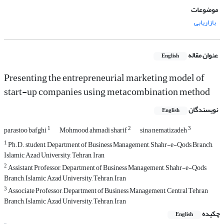
موضوعات
بازاریابی
عنوان مقاله
English
Presenting the entrepreneurial marketing model of
start-up companies using metacombination method
نویسندگان
English
1
2
3
parastoo bafghi
Mohmood ahmadi sharif
sina nematizadeh
1
Ph.D. student, Department of Business Management, Shahr-e-Qods Branch,
Islamic Azad University, Tehran, Iran
2
Assistant Professor, Department of Business Management, Shahr-e-Qods
Branch, Islamic Azad University, Tehran, Iran
3
Associate Professor, Department of Business Management, Central Tehran
Branch, Islamic Azad University, Tehran, Iran
چکیده
English