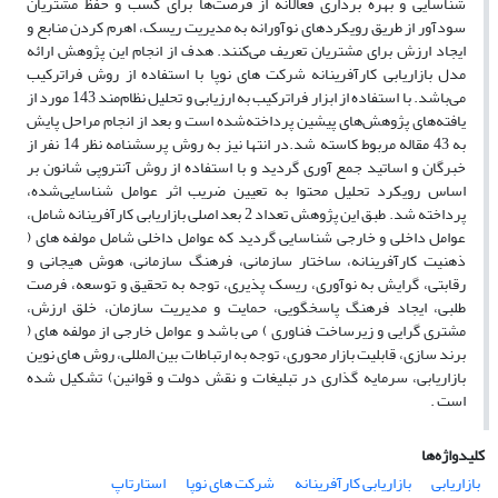
شناسایی و بهره ‌برداری فعالانه از فرصت‌ها برای کسب و حفظ مشتریان
سودآور از طریق رویکردهای نوآورانه به مدیریت ریسک، اهرم کردن منابع و
ایجاد ارزش برای مشتریان تعریف می‌کنند. هدف از انجام این پژوهش ارائه
مدل بازاریابی کارآفرینانه شرکت های نوپا با استفاده از روش فراترکیب
می‌باشد. با استفاده از ابزار فراترکیب به ارزیابی و تحلیل نظام‌مند 143 مورد از
یافته‌های پژوهش‌های پیشین پرداخته‌شده است و بعد از انجام مراحل پایش
به 43 مقاله مربوط کاسته شد.در انتها نیز به روش پرسشنامه نظر 14 نفر از
خبرگان و اساتید جمع آوری گردید و با استفاده از روش آنتروپی شانون بر
اساس رویکرد تحلیل محتوا به تعیین ضریب اثر عوامل شناسایی‌شده،
پرداخته شد. طبق این پژوهش تعداد 2 بعد اصلی بازاریابی کارآفرینانه شامل،
عوامل داخلی و خارجی شناسایی گردید که عوامل داخلی شامل مولفه های (
ذهنیت کارآفرینانه، ساختار سازمانی، فرهنگ سازمانی، هوش هیجانی و
رقابتی، گرایش به نوآوری، ریسک پذیری، توجه به تحقیق و توسعه، فرصت
طلبی، ایجاد فرهنگ پاسخگویی، حمایت و مدیریت سازمان، خلق ارزش،
مشتری گرایی و زیرساخت فناوری ) می باشد و عوامل خارجی از مولفه های (
برند سازی، قابلیت بازار محوری، توجه به ارتباطات بین المللی، روش های نوین
بازاریابی، سرمایه گذاری در تبلیغات و نقش دولت و قوانین) تشکیل شده
است .
کلیدواژه‌ها
بازاریابی
بازاریابی کارآفرینانه
شرکت های نوپا
استارتاپ