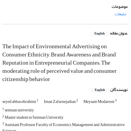
موضوعات
تبلیغات
عنوان مقاله
English
The Impact of Environmental Advertising on
Consumer Ethnicity, Brand Awareness and Brand
Reputation in Entrepreneurial Companies; The
moderating role of perceived value and consumer
citizenship behavior
نویسندگان
English
1
2
3
seyed abbas ebrahimi
Iman Zafarnejadian
Meysam Modaressi
1
semnan university
2
Master student in Semnan University
3
Assistant Professor Faculty of Economics, Management and Administrative
Sciences