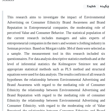
چکیده
English
This research aims to investigate the impact of Environmental
Advertising on Consumer Ethnicity, Brand Awareness and Brand
Reputation in Entrepreneurial companies; the moderating role of
perceived Value and Consumer Behavior. The statistical population of
the current research includes managers and sales experts of
entrepreneurial companies in the men's and women's clothing industry in
Semnan province. Based on Morgan's table, 384 of them were selected as
a sample. The measurement tool in this research included six
questionnaires. For data analysis, descriptive statistics methods and at the
level of inferential statistics, the Kolmogorov Smirnov test, and
appropriate statistical methods such as PLS method and structural
equations were used for data analysis. The results confirms of all research
hypotheses, the relationship between Environmental Advertising and
Brand Awareness with regard to the mediating role of Consumer
Ethnicity, the relationship between Environmental Advertising and
Brand Reputation with regard to the mediating role of consumer
Ethnicity, the relationship between Environmental Advertising and
Consumer Ethnicity; with regard to the moderating role of Value
Perceived, the relationship between Consumer Ethnicity and Brand