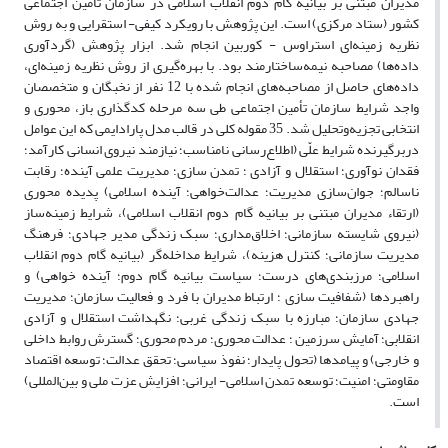
مدیران مبتنی بر بیانیه گام دوم انقلاب اسلامی در سازمان تأمین اجتماعی
کشور (ستاد مرکزی) است. این پژوهش با رویکرد کیفی‌- استقرایی و به روش
نظریه زمینه‌ای استراوس - کوربین انجام شد. ابزار پژوهش (گردآوری
داده‌ها) مصاحبه نیمه‌ساختارمند بود. با بهره‌گیری از روش نظریه زمینه‌ای،
داده‌های حاصل از مصاحبه‌های انجام شده با 12 نفر از نخبگان و متخصصان
واجد شرایط سازمان تأمین اجتماعی
طی سه مرحله کدگذاری باز، محوری و
انتخابی تجزیه‌وتحلیل شد. 35 مقوله کلی در قالب مدل پارادایمی که این عوامل
دربرگیرنده شرایط علّى (اطلاع‌رسانی نامناسب؛ نیازمند نیروی انسانی کارآمد؛
فقدان نوآوری؛ استقلال و آزادی ؛ تمدن سازی؛ مدیریت علمی آینده؛ رقابت
ناسالم؛ جوان‌سازی مدیریت؛ عدالت‌خواهی؛ آینده اسلامی) پدیده محوری
(ارتقا‌ء مدیران مبتنی بر بیانیه گام دوم انقلاب اسلامی)، شرایط زمینه‌ساز
(نیروی شایسته سازمانی؛ اخلاق‌مداری؛ سبک زندگی مدیر جهادی؛ فرهنگ
مدیریت سازمانی؛ کنترل هزینه)، شرایط مداخله‌گر (بیانیه گام دوم انقلاب
اسلامی؛ مرزبندی‌های درست؛ سیاست بیانیه گام دوم؛ آینده خواهی) و
راهبردها (شفافیت سازی ؛ ارتباط مدیران با فرد و فعالیت سازمان؛ مدیریت
جهادی سازمان؛ مبارزه با سبک زندگی غربی؛ نگهداشت استقلال و آزادی
انقلابی؛ آمایش سرزمین ؛ عدالت محوری؛ مردم محوری؛ گسترش روابط داخلی
و خارجی) و پیامدها (تحول پایدار؛ نفوذ سیاسی؛ تحقق عدالت؛ توسعه اقتصاد
مقاومتی؛ امنیت؛ توسعه تمدن اسلامی- ایرانی؛ افزایش عزت ملی و بین‌المللی)
است.