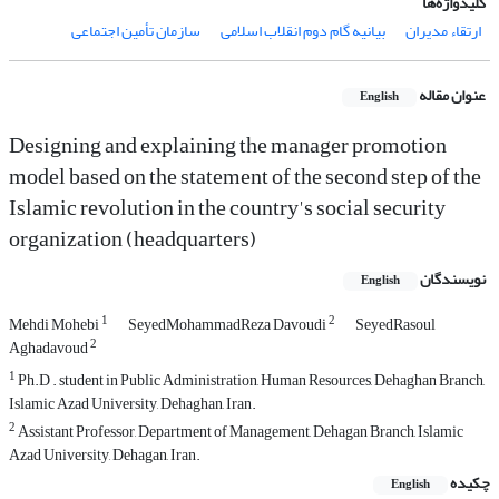
کلیدواژه‌ها
ارتقا‌ء مدیران
بیانیه گام دوم انقلاب اسلامی
سازمان تأمین اجتماعی
عنوان مقاله
English
Designing and explaining the manager promotion
model based on the statement of the second step of the
Islamic revolution in the country's social security
organization (headquarters)
نویسندگان
English
1
2
Mehdi Mohebi
SeyedMohammadReza Davoudi
SeyedRasoul
2
Aghadavoud
1
Ph.D . student in Public Administration, Human Resources, Dehaghan Branch,
Islamic Azad University, Dehaghan, Iran.
2
Assistant Professor, Department of Management, Dehagan Branch, Islamic
Azad University, Dehagan, Iran.
چکیده
English