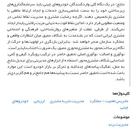
نتایج: در یک نگاه کلی واردکنندگان خودروهای چینی باید سرمایه‌گذاری‌های
زیرساختی خود را به سمت شخصی‌سازی خدمات و ایجاد ارتباط عاطفی با
مشتری بازتخصیص دهند. اگرچه رضایت مشتری و مدیریت نقاط تماس در
وضعیت مطلوبی قرار دارد، اما این نقاط قوت به تنهایی مزیت رقابتی پایدار ایجاد
نمی‌کنند. از طرفی، غفلت از متغیرهای روان‌شناختی، فرهنگی و اجتماعی
مشتری ایرانی است که در بلندمدت به شکاف عمیق میان انتظارات واقعی و
عملکرد سازمان منجر خواهد شد. بنابراین بازنگری در اولویت‌ها و حرکت از
نگاه زیرساخت‌محور به مشتری‌محوری عمیق، یک ضرورت اجتناب‌ناپذیر است.
نوآوری و اصالت: نوآوری اصلی تحقیق حاضر در ترکیب رویکرد کیفی و کمی،
شناسایی شکاف مشتری‌محور، استفاده از ابزارهای مدیریتی برای تبدیل نتایج
به عمل، تفکیک پیامدهای چندلایه، و تمرکز بر بازار خودرو است. این موارد
باعث شده است تحقیق حاضر نسبت به پیشینه‌ها هم جامع‌تر و هم کاربردی‌تر
باشد.
کلیدواژه‌ها
ماتریس اهمیت - عملکرد
مدیریت تجربه مشتری
ارزیابی
خودروهای
چینی
موضوعات
مدیریت برند