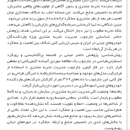
ابعاد سازنده تجربه مشتری و بدون آگاهی از اولویت‌های واقعی مشتریان،
اقدام به تخصیص منابع می‌کنند. این مسئله اغلب به شکاف معناداری میان
اهمیت هر بعد از نظر مشتری و عملکرد ارائه‌شده از سوی برند منجر می‌شود.
چنین شکافی نه تنها اثربخشی سرمایه‌گذاری‌های بازاریابی را کاهش می‌دهد،
بلکه تجربه مطلوب را نیز دچار اختلال می‌کند. بر این اساس، هدف پژوهش
حاضر شناسایی چارچوب مدیریت تجربه مشتری ویژه واردکنندگان
خودروهای چینی در ایران و سپس ارزیابی کمی شکاف بین اهمیت و عملکرد
در هر یک از آن ابعاد است
روش‌شناسی: پژوهش حاضر مبتنی بر فلسفه پراگماتیستی و رویکرد
استقرایی–قیاسی در چارچوب یک مطالعه موردی آمیخته (کیفی–کمی) و مقطعی
قرار دارد. در فاز کیفی، چارچوب مدیریت تجربه مشتری با استفاده از
فراترکیب مدل‌های موجود و مصاحبه نیمه‌ساختاریافته با خبرگان طراحی و در
فاز کمی، این چارچوب با داده‌های ۳۸۹ نفر از کارکنان شرکت‌های واردکننده
خودروهای چینی (نمونه‌گیری در دسترس) مورد ارزیابی قرار گرفت.
یافته‌ها: وضعیت کلی مدیریت تجربه مشتری در سازمان نه بحرانی، و نه کاملاً
مطلوب و پایدار است؛ بلکه در سطحی متوسط رو به ضعیف قرار دارد. تعدادی
از شاخص‌ها در وضعیت «حفظ و تقویت» هستند که نشان‌دهنده نقاط قوت و
هم‌راستایی مناسب بین اهمیت و عملکرد است. با این حال، تعداد بالایی از
شاخص‌های «نیاز به بهبود» و «منابع هدررفته» نشان می‌دهد که سازمان هنوز
با چالش‌های جدی در تخصیص منابع و ارتقاء عملکرد در حوزه‌های حیاتی
روبه‌روست.