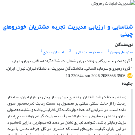
شناسایی و ارزیابی مدیریت تجربه مشتریان خودروهای
چینی
نویسندگان
1
2
1
مینو علی‌مومن
حمیدرضا یزدانی
احسان عابدی
1
گروه مدیریت بازرگانی، واحد تهران شمال، دانشگاه آزاد اسلامی، تهران، ایران.
2
گروه رهبری و سرمایه انسانی، دانشکدگان مدیریت، دانشگاه تهران، تهران، ایران.
10.22034/asm.2026.2085366.3506
چکیده
زمینه و هدف: رشد شتابان برندهای خودروساز چینی در بازار ایران، ساختار
رقابت را از حالت سنتی مبتنی بر محصول به سمت رقابت تجربه‌محور سوق
داده است. در شرایطی که تعداد واردکنندگان افزایش یافته و تشابه محصولی
میان برندها رو به فزونی است، ارائه صرف محصول دیگر نمی‌تواند منبع پایدار
مزیت رقابتی باشد. شواهد تجاری نشان می‌دهد که مهم‌ترین دارایی نامشهود
در این بازار، کیفیت تجربه‌ای است که مشتری در کل چرخه تماس با برند
دریافت می‌کند. با این حال، بسیاری از فعالان این صنعت بدون شناخت دقیق از