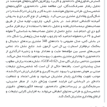
گسترش فناوری‌های داده‌محور و کاربرد روزافزون الگوریتم‌های هوشمند در
تحلیل رفتار مصرف‌کنندگان، این مطالعه نقش داده‌محوری، الگوریتم‌های
شخصی‌سازی، طراحی محتوای هوشمند، تجربه کاربر و ارزش ادراک‌شده را در
شکل‌گیری وفاداری مشتری بررسی کرد. پژوهش از نوع کاربردی و به روش
آمیخته اکتشافی انجام شد. در بخش کیفی، چارچوب اولیه مدل از طریق
مصاحبه‌های نیمه‌ساختاریافته و تحلیل داده‌ها با استفاده از نرم افزار مکس
کیو دی ای، انجام شد. نتایج حاصل از تحلیل مصاحبه‌ها به شناسایی 9 مقوله
اصلی و ۲۶ خرده‌مقوله انجامید که چارچوب اولیه مدل پژوهش را شکل داد.
در بخش کمی، مدل مفهومی با داده‌های 348 مشتری برندهای دیجیتال و
به‌کمک نرم‌افزار اسمارت پی ال اس، آزمون شد. نتایج نشان داد تمامی
ضریب‌های مسیر بین مؤلفه‌ها مثبت و معنادار بوده و زنجیره اثرگذاری از
داده‌محوری تا وفاداری مشتری به‌صورت پیوسته و تقویت‌کننده عمل می‌کند.
همچنین شاخص برازش کلی مدل (0.62=GOF)، نشان‌دهنده برازش مطلوب
مدل پیشنهادی است. یافته‌ها حاکی از آن است که شخصی‌سازی تبلیغات
مبتنی بر هوش مصنوعی با بهبود تجربه کاربری و افزایش ارزش ادراک‌شده،
موجب تقویت وفاداری پایدار مشتریان می‌شود و نقش اعتماد و شفافیت
داده‌ای در اثربخشی این فرایند اهمیت ویژه‌ای دارد. از منظر مدیریتی،
سرمایه‌گذاری بر زیرساخت‌های داده‌محور، توسعه الگوریتم‌های دقیق‌تر
شخصی‌سازی و طراحی محتوای انطباقی می‌تواند به افزایش کارایی تبلیغات و
ارتقای وفاداری مشتریان کمک کند.