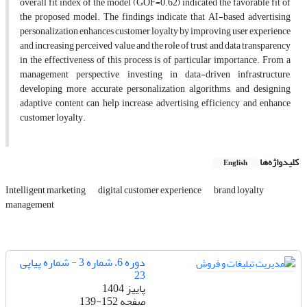
overall fit index of the model (GOF=0.62) indicated the favorable fit of
the proposed model. The findings indicate that AI-based advertising
personalization enhances customer loyalty by improving user experience
and increasing perceived value and the role of trust and data transparency
in the effectiveness of this process is of particular importance. From a
management perspective, investing in data-driven infrastructure,
developing more accurate personalization algorithms, and designing
adaptive content can help increase advertising efficiency and enhance
customer loyalty.
کلیدواژه‌ها
English
Intelligent marketing
digital customer experience
brand loyalty
management
دوره 6، شماره 3 - شماره پیاپی
23
پاییز 1404
صفحه
139-152