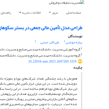
صفحه اصلی
مرور
اطلاعات نشریه
راهنمای 
طراحی مدل تأمین مالی جمعی در بستر سکوهای ب
نویسندگان
2
1
بهاره جوشنی
علی اکبر حسنی
1
گروه آموزشی مدیریت، دانشکده مهندسی صنایع و مدیریت، دان
2
گروه مدیریت، دانشکده مهندسی صنایع و مدیریت، دانشگاه صن
10.22034/asm.2025.2047269.3319
چکیده
هم‌زمان با رشد چشمگیر تعداد شرکت‌های نوپا و به‌ویژه دان
دوچندان شده است. در این میان، ابزار تأمین مالی جمعی با ت
این نیاز شرکت‌های نوپا فراهم ساخته است. در این راستا سکو
سرمایه‌گذار توسعه‌یافته است. ازاین‌رو، هدف از این پژوهش 
سکوهای آنلاین بازاریابی و فروش مبتنی بر رویکرد تحلیل سیست
شده است. درنهایت، با تدوین سناریوهای برنامه‌ریزی اقدام ب