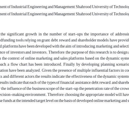
ent of Industrial Engineering and Management, Shahrood University of Technol
ent of Industrial Engineering and Management, Shahrood University of Technol
the significant growth in the number of start-ups the importance of addressi
funding tools, relying on grant, debt, reward, and shareholder models, have provided
d, platforms have been developed with the aim of introducing, marketing, and sele
nce of investors and investors. Therefore, the purpose of this research is to desi
n the context of online marketing and sales platforms based on the dynamic syst
ach, a flow chart has been introduced. Finally, by developing planning scenario
ation have been analyzed. Given the presence of multiple influential factors in c
ts, and different actors, the results indicate the effectiveness of the dynamic syst
esults indicate that each of the types of financial assistance, debt, reward, and share
 the influence of the business scope of the start-up, the penetration rate of the cro
ecision-making environment. Therefore, choosing the appropriate model will have
ise funds at the intended target level on the basis of developed online marketing and 