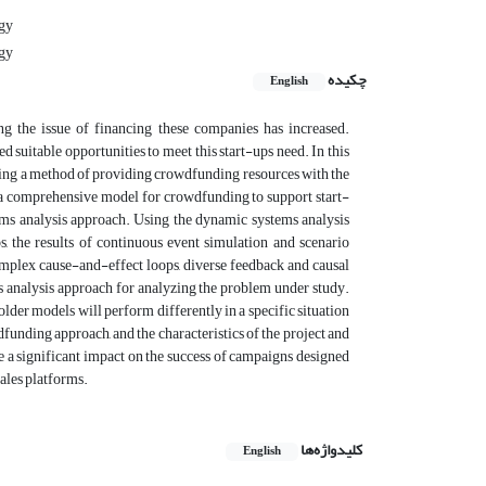
ogy
ogy
چکیده
English
ng the issue of financing these companies has increased.
 suitable opportunities to meet this start-ups need. In this
cting a method of providing crowdfunding resources with the
gn a comprehensive model for crowdfunding to support start-
ems analysis approach. Using the dynamic systems analysis
s, the results of continuous event simulation and scenario
omplex cause-and-effect loops, diverse feedback and causal
ems analysis approach for analyzing the problem under study.
holder models will perform differently in a specific situation
wdfunding approach, and the characteristics of the project and
 a significant impact on the success of campaigns designed
sales platforms.
کلیدواژه‌ها
English