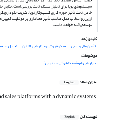
حضور عوامل متعدد تأثیرگذار در حلقه‌های علی و معلولی پیچ
سیستم‌های پویا برای تحلیل مسئله تحت بررسی است. نتایج حا
خاص تحت تأثیر حوزه کاری کسب‌وکار نوپا، ضریب نفوذ رویکرد
ازاین‌رو انتخاب مدل مناسب تأثیر معناداری بر موفقیت کمپین‌
توسعه‌یافته خواهد داشت.
کلیدواژه‌ها
تأمین مالی جمعی
سکو فروش و بازاریابی آنلاین
تحلیل سیستم
موضوعات
بازاریابی هوشمند(هوش مصنوعی)
عنوان مقاله
English
nd sales platforms with a dynamic systems
نویسندگان
English