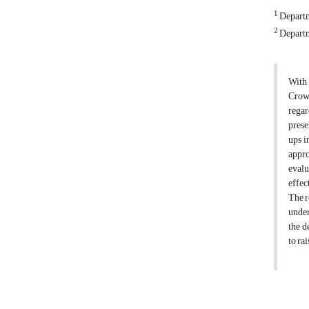
1
Departm
2
Departm
With 
Crowd
regar
prese
ups i
appro
evalu
effec
The r
under
the d
to ra