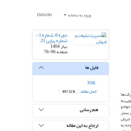
ورود به سامانه
ENGLISH
دوره 6، شماره 1 -
شماره پیاپی 21
بهار 1404
صفحه
76-96
فایل ها
XML
اصل مقاله
897.52 K
کت‌ها
ویی به
خواه و
هم رسانی
ر بستر
 جریان
ارجاع به این مقاله
وجه به