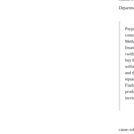
Departme
Purpo
consu
Metho
Imam 
(with
buy t
willi
and t
equat
Findi
produ
incre
cause-re