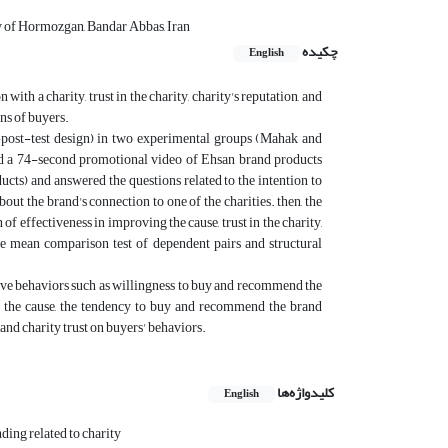
y of Hormozgan, Bandar Abbas, Iran
چکیده
English
ith a charity, trust in the charity, charity's reputation, and
ns of buyers.
post-test design) in two experimental groups (Mahak and
ed a 74-second promotional video of Ehsan brand products
ucts) and answered the questions related to the intention to
ut the brand's connection to one of the charities. then, the
of effectiveness in improving the cause, trust in the charity,
e mean comparison test of dependent pairs and structural
ive behaviors such as willingness to buy and recommend the
f the cause, the tendency to buy and recommend the brand
and charity trust on buyers' behaviors.
کلیدواژه‌ها
English
ding related to charity