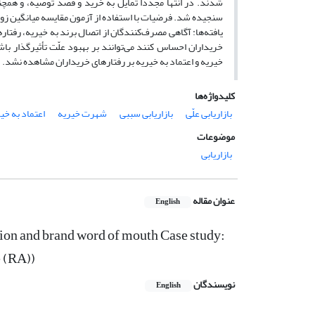
شدند. در انتها مجدداً تمایل به خرید و قصد توصیه، و همچ
سنجیده شد. فرضیات با استفاده از آزمون مقایسه میانگین زو
یافته‌ها: آگاهی مصرف‌کنندگان از اتصال برند به خیریه، رفتا
خریداران احساس کنند می‌توانند بر بهبود علّت تأثیرگذار با
خیریه و اعتماد به خیریه بر رفتارهای خریداران مشاهده نشد.
کلیدواژه‌ها
بازاریابی علّی
بازاریابی سببی
شهرت خیریه
اعتماد به خی
موضوعات
بازاریابی
عنوان مقاله
English
tion and brand word of mouth Case study:
 (RA))
نویسندگان
English