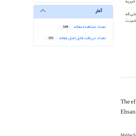
خیریه
آمار
انی که
ی شهرت
تعداد مشاهده مقاله
349
تعداد دریافت فایل اصل مقاله
191
The ef
Ehsan
Malihe S