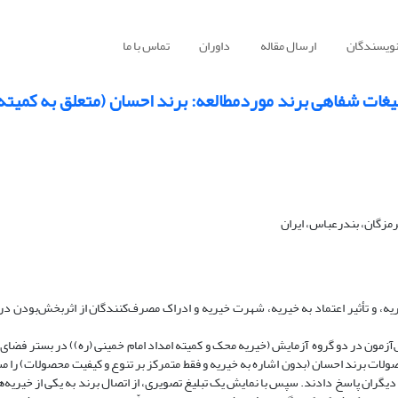
نویسندگان
ارسال مقاله
داوران
تماس با ما
 تبلیغات شفاهی برند موردمطالعه: برند احسان (متعلق به کمیته
مزگان، بندرعباس، ایران
، و تأثیر اعتماد به خیریه، شهرت خیریه و ادراک مصرف‌کنندگان از اثربخش‌بودن در 
مون در دو گروه آزمایش (خیریه محک و کمیته امداد امام خمینی (ره)) در بستر فضای 
گان ابتدا فیلم تبلیغاتی 74 ثانیه‌ای از محصولات برند احسان (بدون اشاره به خیریه و فقط متمرکز بر تنوع و کیفیت محصولات) 
یگران پاسخ دادند. سپس با نمایش یک تبلیغ تصویری، از اتصال برند به یکی از خیریه‌ه