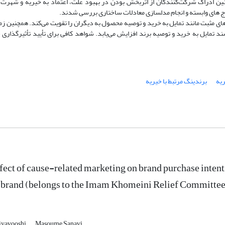
نین ادراک شرکت‌کنندگان از اثربخش بودن در بهبود علّت، اعتماد به خیریه و شهرت 
ج های وابسته و انجام مدلسازی معادلات ساختاری بررسی شدند.
رهای مثبت مانند تمایل به خرید و توصیه محصول به دیگران را تقویت می‌کند. همچنین زم
شند تمایل به خرید و توصیه برند افزایش می‌یابد. شواهد کافی برای تأیید تأثیرگذار
ریه
برندینگ مرتبط با خیریه
fect of cause-related marketing on brand purchase inten
 brand (belongs to the Imam Khomeini Relief Committee
iyavooshi
Masoume Sanavi