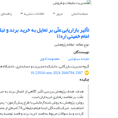
صفحه اصلی
مرور
اطلاعات نشریه
راهنمای 
تأثیر بازاریابی علّی بر تمایل به خرید برند و
امام خمینی (ره))
نوع مقاله : مقاله پژوهشی
نویسندگان
ملیحه سیاوشی
معصومه ثانوی
گروه مدیریت بازرگانی، دانشکده مدیریت و حسابداری، دانشگاه هر
10.22034/asm.2024.2044784.3307
چکیده
هدف: هدف پژوهش بررسی تأثیر آگاهی از اتصال برند به خیریه
علّت، بر مقاصد رفتاری خریداران است.
روش: پژوهش به روش شبه‌آزمایشی با طرح پیش‌آزمون - پس‌آز
انجام شد. شرکت‌کنند
کردند و به سوالات مربوط به قصد خرید برند و قصد توصیه به د