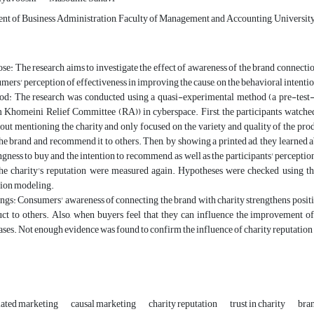
nt of Business Administration, Faculty of Management and Accounting, Universit
se: The research aims to investigate the effect of awareness of the brand connection w
mers' perception of effectiveness in improving the cause, on the behavioral intentio
d: The research was conducted using a quasi-experimental method (a pre-test-
Khomeini Relief Committee (RA)) in cyberspace. First, the participants watch
out mentioning the charity and only focused on the variety and quality of the prod
he brand and recommend it to others. Then, by showing a printed ad, they learned abo
ngness to buy and the intention to recommend, as well as the participants' perception 
he charity's reputation were measured again. Hypotheses were checked using th
ion modeling.
ngs: Consumers' awareness of connecting the brand with charity strengthens posit
ct to others. Also, when buyers feel that they can influence the improvement o
ases. Not enough evidence was found to confirm the influence of charity reputation 
lated marketing
causal marketing
charity reputation
trust in charity
bran