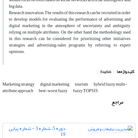
big data.
Research innovation; The results of this research can be recruited in order
to develop models for evaluating the performance of advertising and
digital marketing in the atmosphere of uncertainty and ambiguity,
relying on multiple attributes. On the other hand, the methodology used
in this research can be considered for prioritizing other initiatives,
strategies and advertising/sales programs by referring to expert
opinions.
کلیدواژه‌ها
English
Marketing strategy
digital marketing
tourism
hybrid fuzzy multi-
attribute approach
best-worst fuzzy
fuzzy TOPSIS
مراجع
دوره 5، شماره 3 - شماره پیاپی
19