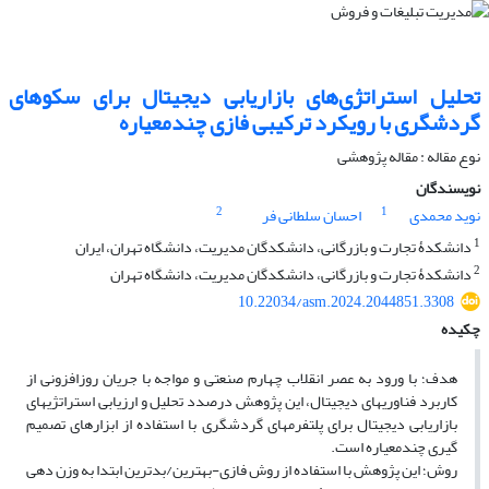
تحلیل استراتژی‌های بازاریابی دیجیتال برای سکوهای
گردشگری با رویکرد ترکیبی فازی چندمعیاره
نوع مقاله : مقاله پژوهشی
نویسندگان
2
1
نوید محمدی
احسان سلطانی فر
1
دانشکدۀ تجارت و بازرگانی، دانشکدگان مدیریت، دانشگاه تهران، ایران
2
دانشکدۀ تجارت و بازرگانی، دانشکدگان مدیریت، دانشگاه تهران
10.22034/asm.2024.2044851.3308
چکیده
هدف؛ با ورود به عصر انقلاب چهارم صنعتی و مواجه با جریان روزافزونی از
کاربرد فناوریهای دیجیتال، این پژوهش درصدد تحلیل و ارزیابی استراتژیهای
بازاریابی دیجیتال برای پلتفرمهای گردشگری با استفاده از ابزارهای تصمیم
گیری چندمعیاره است.
روش؛ این پژوهش با استفاده از روش فازی-بهترین/بدترین ابتدا به وزن دهی