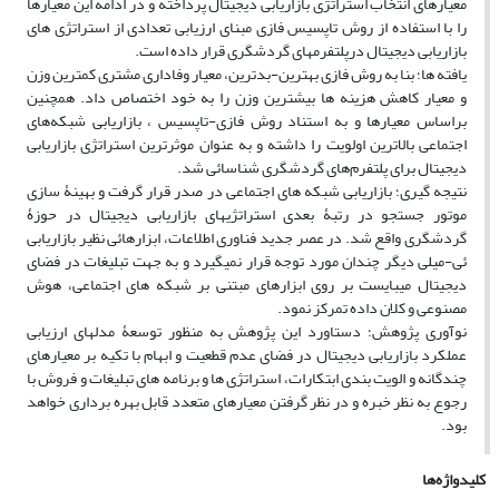
معیارهای انتخاب استراتژی بازاریابی دیجیتال پرداخته و در ادامه این معیارها
را با استفاده از روش تاپسیس فازی مبنای ارزیابی تعدادی از استراتژی های
بازاریابی دیجیتال درپلتفرمهای گردشگری قرار داده است.
یافته ها؛ بنا به روش فازی بهترین-بدترین، معیار وفاداری مشتری کمترین وزن
و معیار کاهش هزینه ها بیشترین وزن را به خود اختصاص داد. همچنین
براساس معیارها و به استناد روش فازی-تاپسیس ، بازاریابی شبکه‌های
اجتماعی بالاترین اولویت را داشته و به عنوان موثرترین استراتژی بازاریابی
دیجیتال برای پلتفرم‌های گردشگری شناسائی شد.
نتیجه گیری؛ بازاریابی شبکه های اجتماعی در صدر قرار گرفت و بهینۀ سازی
موتور جستجو در رتبۀ بعدی استراتژیهای بازاریابی دیجیتال در حوزۀ
گردشگری واقع شد. در عصر جدید فناوری اطلاعات، ابزارهائی نظیر بازاریابی
ئی-میلی دیگر چندان مورد توجه قرار نمیگیرد و به جهت تبلیغات در فضای
دیجیتال میبایست بر روی ابزارهای مبتنی بر شبکه های اجتماعی، هوش
مصنوعی و کلان داده تمرکز نمود.
نوآوری پژوهش؛ دستاورد این پژوهش به منظور توسعۀ مدلهای ارزیابی
عملکرد بازاریابی دیجیتال در فضای عدم قطعیت و ابهام با تکیه بر معیارهای
چندگانه و الویت بندی ابتکارات، استراتژی ها و برنامه های تبلیغات و فروش با
رجوع به نظر خبره و در نظر گرفتن معیارهای متعدد قابل بهره برداری خواهد
بود.
کلیدواژه‌ها