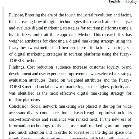
چکیده
English
Purpose; Entering the era of the fourth industrial revolution and facing
the increasing flow of digital technologies, this research aims to analyze
and evaluate digital marketing strategies for tourism platforms using a
hybrid fuzzy multi-attribute approach. Method; This research first has
weighed attributes for choosing a digital marketing strategy using the
fuzzy-best/worst method and then used these criteria for evaluating a set
of digital marketing strategies in tourism platforms using the fuzzy-
TOPSIS method.
Findings; Cost reduction, audience increase, customer loyalty, brand
development and user experience improvement were selected as strategy
evaluation attributes. Based on weighted attributes and the Fuzzy-
TOPSIS method, social network marketing has the highest priority and
was identified as the most effective digital marketing strategy for
tourism platforms.
Conclusion; Social network marketing was placed at the top for wide
access and diverse content creation, and search engine optimization for its
cost-effectiveness and resilience was ranked next. In the new era of
information technology, tools such as e-mail marketing are no longer
paid much attention, and in order to advertise in the digital space, one
should focus on tools based on social networks, artificial intelligence, and