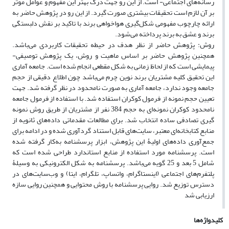
رسانه‌های اجتماعی- است. از این رو جهت درک بهتر این مفهوم و عوامل موثر
بر آن لازم است تحقیقات بیشتری صورت گیرد. از این رو در پژوهش حاضر به
ارائه چارچوب مفهومی شکل‌گیری هواخواهی برند با تاکید بر نقش دلبستگی
برند و عشق به برند پرداخته می‌شود.
روش: پژوهش حاضر از نظر هدف در حیطه تحقیقات کاربردی می‌باشد.
همچنین پژوهش حاضر بر اساس ماهیت و روش، یک پژوهش توصیفی-
پیمایشی است که از لحاظ زمانی به شکل مقطعی انجام شده است. جامعه آماری
این تحقیق کلیه مشتریان برند نوین چرم می‌باشد چون اطلاع دقیقی از حجم
جامعه وجود ندارد، جامعه آماری به صورت نامحدود در نظر گرفته شد. جهت
تعیین حجم نمونه از فرمول کوکران استفاده شد. با استفاده از فرمول جامعه
نامحدود کوکران نمونه‌ای به حجم 384 نفر از مشتریان از طریق روش نمونه
گیری تصادفی ساده انتخاب شد. برای مطالعات مقدماتی داده‌های ثانویه از
منابع کتابخانه‌ای معتبر، سایت‌های قابل استناد گردآوری شده و در ادامه برای
جمع‌آوری داده‌های اولیۀ این پژوهش، ابزار پرسشنامه به‌کار گرفته شده
است. پرسشنامه مورد استفاده از منابع استاندارد طراحی شده است که
شامل 5 بعد و 25 گویه می‌باشد. پرسشنامه به شکل الکترونیکی به وسیلۀ
پلتفرم‌های اجتماعی (اینستاگرام، واتساپ، تلگرام، ایتا) و وب‌سایت‌های در
دسترس توزیع شد. روایی پرسشنامه با روش محتوایی و همچنین روایی سازه
ارزیابی شد
کلیدواژه‌ها