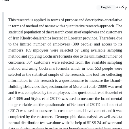
چکیده
English
This research is applied in terms of purpose and descriptive-correlative
in terms of method and nature with a quantitative research approach. The
statistical population of the research consists of employees and customers
of Iran Khodro dealerships located in Lorestan province. Therefore, due
to the limited number of employees (300 people) and access to its
members, 169 mployees were selected by using available sampling
method and applying Cochran's formula, due to the unlimited number of
customers, 384 customers were selected from the available sampling
method and using Cochran's formula, which in total 553 people were
selected as the statistical sample of the research. The tool for collecting
information in this research is a questionnaire to measure the Brand-
Building Behaviors, the questionnaire of Morehart et al, (2009) was used
and it was completed by the employees, The questionnaire of Hosseini et
al, (1389) and Stylos et al, (2017) was used to measure the brand mental
image variable, and the questionnaire of Beiton et al, (2011) and Inou et al,
(2017) was used to measure the customer mental involvement, and it was
completed by the customers. Demographic data analysis as well as data
normal distribution test was done with the help of SPSS 24 software and
data analysis was done in order to test hypotheses by partial least square