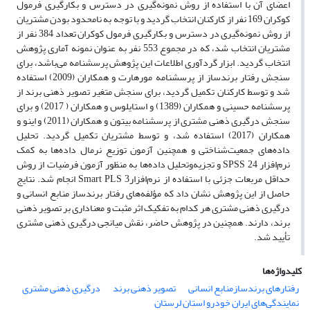
اعضای آن با استفاده از روش نمونه‌گیری در دسترس و بکارگیری فرمول
کوکران 169 نفر از کارکنان انتخاب گردید و با توجه به نامحدود بودن مشتریان
از روش نمونه‌گیری در دسترس و بکارگیری فرمول کوکران تعداد 384 نفر از
مشتریان انتخاب شد، که در مجموع 553 نفر به عنوان نمونه آماری پژوهش
انتخاب گردید. ابزار گردآوری اطلاعات این پژوهش پرسشنامه می‌باشد، برای
سنجش رفتار برندساز از پرسشنامه مورهارت و همکاران (2009) استفاده
شد و توسط کارکنان تکمیل گردید، برای سنجش متغیر تصویر ذهنی برند از
پرسشنامه حسینی و همکاران (1389) و استایلوس و همکاران ( 2017) و برای
سنجش درگیری ذهنی مشتری از پرسشنامه بیتون و همکاران (2011) و اینو و
همکاران (2017) استفاده شد، و توسط مشتریان تکمیل گردید. تحلیل
داده‌های جمعیت‌شناختی و همچنین آزمون توزیع نرمال داده‌ها به کمک
نرم‌افزار 24 SPSS و تجزیه‌وتحلیل داده‌ها به منظور آزمون فرضیات از روش
حداقل مربعات جزئی با استفاده از نرم‌افزارSmart PLS 3 انجام شد. نتایج
حاصل از این پژوهش نشان داد که مؤلفه‌های رفتار برندساز منابع انسانی و
درگیری ذهنی مشتری هر کدام به تفکیک اثر مثبت و معناداری بر تصویر ذهنی
برند، دارند. همچنین در پژوهش حاضر، نقش میانجی درگیری ذهنی مشتری
تأیید شد.
کلیدواژه‌ها
رفتارهای برندسازمنابع انسانی
تصویر ذهنی برند
درگیری ذهنی مشتری
نمایندگی‌های ایران خودرو استان لرستان