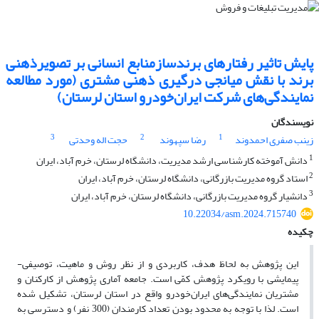
پایش تاثیر رفتارهای برندسازمنابع انسانی بر تصویرذهنی
برند با نقش میانجی درگیری ذهنی مشتری (مورد مطالعه
نمایندگی‌های شرکت ایران‌خودرو استان لرستان)
نویسندگان
3
2
1
زینب صفری احمدوند
رضا سپهوند
حجت اله وحدتی
1
دانش آموخته کارشناسی ارشد مدیریت، دانشگاه لرستان، خرم آباد، ایران
2
استاد گروه مدیریت بازرگانی، دانشگاه لرستان، خرم آباد، ایران
3
دانشیار گروه مدیریت بازرگانی، دانشگاه لرستان، خرم آباد، ایران
10.22034/asm.2024.715740
چکیده
این پژوهش به لحاظ هدف، کاربردی و از نظر روش و ماهیت، توصیفی-
پیمایشی با رویکرد پژوهش کمّی است. جامعه آماری پژوهش از کارکنان و
مشتریان نمایندگی‌های ایران‌خودرو واقع در استان لرستان، تشکیل شده
است. لذا با توجه به محدود بودن تعداد کارمندان (300 نفر) و دسترسی به