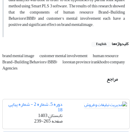
method using Smart PLS 3 software. The results of this research showed
that the components of human resource Brand-Building
Behaviors(BBB) and customer's mental involvement each have a
positive and significant effect on brand mental‌‌‌‌‌‌image.
کلیدواژه‌ها
English
brand mental image
customer mental involvement
human resource
Brand-Building Behaviors (BBB)
lorestan province irankhodro company
Agencies
مراجع
دوره 5، شماره 2 - شماره پیاپی
18
تابستان 1403
صفحه
239-265