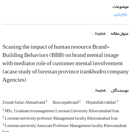
موضوعات
بازاریابی
عنوان مقاله
English
Scaning the impact of human resource Brand-
Building Behaviors (BBB) on brand mental image
with mediator role of customer mental involvement
(acase study of lorestan province irankhodro company
Agencies)
نویسندگان
English
1
2
3
Zeinab Safari Ahmadvand
Reza sepahvand
Hojatullah vahdati
1
MSc. Graduate in management, Lorestan University, Khorramabad, Iran
2
Lorestan university professor, Management faculty, Khorramabad, Iran
3
Lorestan university Associate Professor, Management faculty, Khorramabad,
Iran