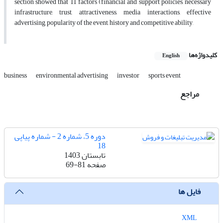
section showed that 11 factors (financial and support policies, necessary
infrastructure, trust, attractiveness, media interactions, effective
advertising, popularity of the event, history and competitive ability,
کلیدواژه‌ها
English
business
environmental advertising
investor
sports event
مراجع
دوره 5، شماره 2 - شماره پیاپی
18
تابستان 1403
صفحه
69-81
فایل ها
XML