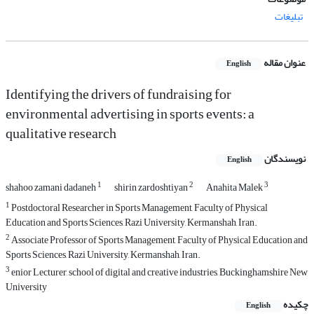
تبلیغات
عنوان مقاله
English
Identifying the drivers of fundraising for
environmental advertising in sports events: a
qualitative research
نویسندگان
English
1
2
3
shahoo zamani dadaneh
shirin zardoshtiyan
Anahita Malek
1
Postdoctoral Researcher in Sports Management, Faculty of Physical
Education and Sports Sciences, Razi University, Kermanshah, Iran.
2
Associate Professor of Sports Management, Faculty of Physical Education and
Sports Sciences, Razi University, Kermanshah, Iran.
3
enior Lecturer, school of digital and creative industries, Buckinghamshire New
University
چکیده
English