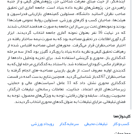
آینده‌نگر، از حیث مبنای معرفت شناختی جزء پژوهش‌های کیفی و از جنبه
راهبردی جزء پژوهش‌های نظریه داده بنیاد است. جامعه آماری این تحقیق
صاحب نظران (اساتید دانشگاه، مسئولین کمیته‌های بازاریابی فدراسیون و
هیئت‌ها، صاحبان کسب و کارهای ورزشی، مسئولین روابط عمومی هیئت‌ها)
بودند و نمونه‌های تحت بررسی از این جامعه به صورت هدفمند انتخاب شدند
که در نهایت 16 نفر بعنوان نمونه آماری جامعه انتخاب گردیدند. ابزار
گردآوری اطلاعات در تحقیق مصاحبه بود که به صورت نیمه ساختار یافته در
اختیار صاحب‌نظران قرار می‌گرفت. محورهای اصلی مصاحبه اقتباس شده از
رهیافت تحقیق کیفی و نظریه داده بنیاد با رویکرد گلیزر بود که از سه مرحله
کدگذاری باز، محوری و گزینشی استفاده شد. برای تجزیه وتحلیل داده‌ها از
نرم افزار مکس-کیودای استفاده شد. با استناد به کدگذاری مرحله اول که به
کدبندی اولیه معروف است، از طریق بازبینی مصاحبه-های انجام گرفته با
صاحب‌نظران 67 کدباز شناسایی گردید. همچنین نتایج بدست آمده در قسمت
کد‌گذاری محوری نشان داد که 11 عامل (سیاست‌های مالی و حمایتی،
زیرساخت‌های لازم، اعتماد، جذابیت، تعاملات رسانه‌ای، تبلیغات اثرگذار،
محبوبیت رویداد، سابقه و توان رقابتی، توجه به ویژگی‌های محصول، توجه به
فضای تبلیغاتی، مزایای تبلیغات) به عنوان کدهای محوری انتخاب گردیدند.
کلیدواژه‌ها
کسب و کار
تبلیغات محیطی
سرمایه گذار
رویداد ورزشی
موضوعات