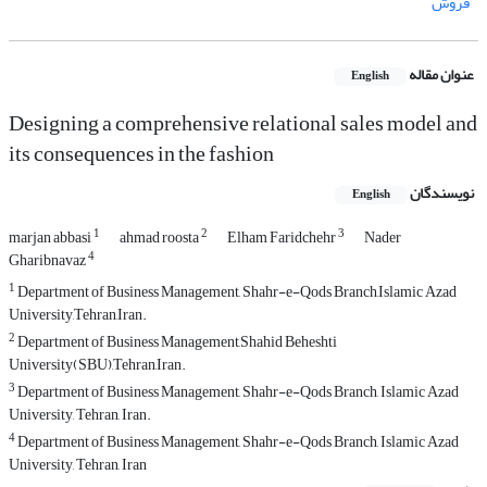
فروش
عنوان مقاله
English
Designing a comprehensive relational sales model and
its consequences in the fashion
نویسندگان
English
1
2
3
marjan abbasi
ahmad roosta
Elham Faridchehr
Nader
4
Gharibnavaz
1
Department of Business Management, Shahr-e-Qods Branch,Islamic Azad
University,Tehran,Iran.
2
Department of Business Management,Shahid Beheshti
University(SBU),Tehran,Iran.
3
Department of Business Management, Shahr-e-Qods Branch, Islamic Azad
University, Tehran, Iran.
4
Department of Business Management, Shahr-e-Qods Branch, Islamic Azad
University, Tehran, Iran