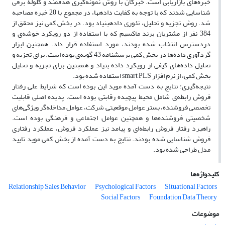
خبره‌های بازاریابی است. خبرگان با روش نمونه‌گیری هدفمند و گلولۀ برفی
شناسایی شدند که با توجه به کفایت داده‎ها، در مجموع با 20 خبره مصاحبه
شد. روش تجزیه ‌و ‌تحلیل، تئوری داده‎بنیاد بود. در بخش کمی نیز محقق از
384 نفر از مشتریان برند ماکسیم که با استفاده از دو رویکرد خوشه‌ی و
دردسترس انتخاب شده بودند، مورد استفاده قرار داد. همچنین ابزار
گردآوری داده‌ها در بخش کمی پرسشنامه 43 گویه‌ی بوده است. برای تجزیه و
تحلیل داده‌های کیفی از رویکرد داده بنیاد و همچنین برای تجزیه و تحلیل
بخش کمی، از نرم افزار smart PLS استفاده شده بود.
نتیجه‌گیری: نتایج به دست آمده موید این بوده است که شرایط علی رفتار
فروش رابطه‌ی شامل محیط پیچیده رقابتی بوده است. پدیده اصلی قابلیت
تخصصی فروشنده، بستر عوامل موقعیتی شرکت، عوامل مداخله‌گر ویژگی‌های
شخصیتی فروشنده‌ها و همچنین عوامل اجتماعی و فرهنگی بوده است.
راهبرد رفتار فروش رابطه‌ای و پیامد نیز عملکرد فروش، عملکرد رفتاری
فروش شناسایی شده بودند. نتایج به دست آمده از بخش کمی موید تایید
مدل طراحی شده بود.
کلیدواژه‌ها
Relationship Sales Behavior
Psychological Factors
Situational Factors
Social Factors
Foundation Data Theory
موضوعات