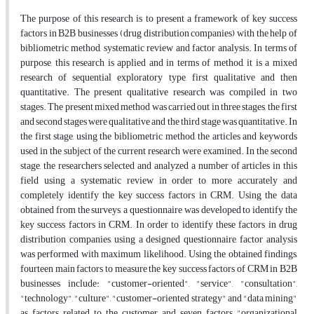
The purpose of this research is to present a framework of key success
factors in B2B businesses (drug distribution companies) with the help of
bibliometric method, systematic review and factor analysis. In terms of
purpose, this research is applied and in terms of method, it is a mixed
research of sequential exploratory type, first qualitative and then
quantitative. The present qualitative research was compiled in two
stages. The present mixed method was carried out in three stages, the first
and second stages were qualitative and the third stage was quantitative. In
the first stage, using the bibliometric method, the articles and keywords
used in the subject of the current research were examined. In the second
stage, the researchers selected and analyzed a number of articles in this
field using a systematic review in order to more accurately and
completely identify the key success factors in CRM. Using the data
obtained from the surveys, a questionnaire was developed to identify the
key success factors in CRM. In order to identify these factors in drug
distribution companies, using a designed questionnaire, factor analysis
was performed with maximum likelihood. Using the obtained findings,
fourteen main factors to measure the key success factors of CRM in B2B
businesses include: "customer-oriented", "service", "consultation",
"technology", "culture", "customer-oriented strategy" and "data mining"
as factors related to the customer and seven factors "organizational