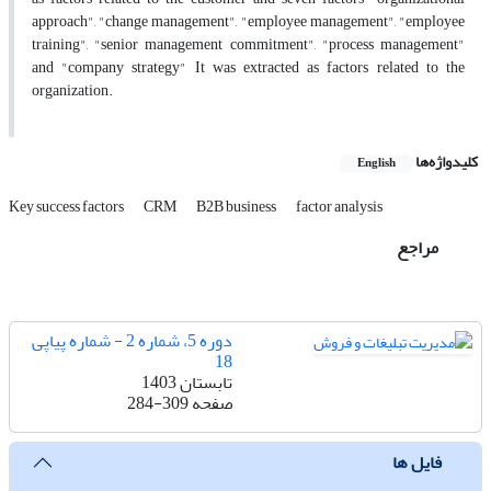
approach", "change management", "employee management", "employee
training", "senior management commitment", "process management"
and "company strategy" It was extracted as factors related to the
organization.
کلیدواژه‌ها
English
Key success factors
CRM
B2B business
factor analysis
مراجع
دوره 5، شماره 2 - شماره پیاپی
18
تابستان 1403
صفحه
284-309
فایل ها