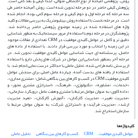
روش، پژوهشی آمیخته از نوع اکتشافی متوالی، ابتدا کیفی و بعد کمّی است.
پژوهش کیفی حاضر در دو مرحله تدوین شده است. روش آمیخته حاضر طی
سه مرحله که مرحله اول و دوم کیفی و مرحله سوم کمی بوده، انجام شده
است. در مرحله نخست با استفاده روش بیبلیومتریک به بررسی مقالات و کلید
واژه های استفاده شده در زمینه موضوع پژوهش حاضر پرداخته شد.
پژوهشگران در مرحله دوم با استفاده از مرور سیستماتیک به منظور شناسایی
دقیق تر و کامل تر عوامل کلیدی موفقیت در CRM تعدادی از مقالات موجود
در این زمینه را انتخاب و مورد بررسی قرار دادند. با استفاده از داده های
حاصل، پرسشنامه ای جهت شناسایی عوامل کلیدی موفقیت تدوین شد. در
مرحله آخر بمنظور شناسایی این عوامل در شرکت های پخش دارو با استفاده
از پرسش نامه طراحی شده، تحلیل عاملی با حداکثر درست نمایی انجام شد. با
استفاده از یافته های بدست آمده، چهارده عامل اصلی برای سنجش عوامل
کلیدی موفقیت CRM در کسب و کارهای بین بنگاهی شامل: «مشتری مداری»،
«خدمات»، «مشاوره»، «تکنولوژی»، «فرهنگ»، «استراتژی مشتری محور» و
«داده کاوی» به عنوان عوامل مرتبط با مشتری و هفت عامل «رویکرد سازمانی»،
«مدیریت تغییر»، «مدیریت کارکنان»، «آموزش کارکنان»، «تعهد مدیریت
ارشد»، «مدیریت فرآیند» و «استراتژی شرکت» به عنوان عوامل مرتبط با
سازمان استخراج شد.
کلیدواژه‌ها
عوامل کلیدی موفقیت
CRM
کسب و کارهای بین بنگاهی
تحلیل عاملی