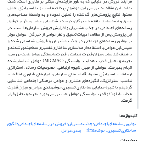
فرآیند فروش در دنیایی که به طور فزاینده‌ای مبتنی بر فناوری است، کمک
نماید. این مقاله به بررسی این موضوع پرداخته است و با استراتژی تحلیل
محتوا، نتایج پژوهش‌های گذشته را تحلیل نموده و به واسطۀ مصاحبه‌های
عمیق و نیمه‌ساختاریافته با خبرگان، درصدد شناسایی عوامل موثر بر توفیق
رسانه‌های اجتماعی در جذب مشتریان و افزایش فروش سازمان‌ها است. در
این پژوهش پس از مطالعه ادبیات تحقیق و نظرخواهی از خبرگان، عوامل موثر
بر توفیق رسانه‌های اجتماعی در جذب مشتریان و فروش شناسایی شده و
سپس این عوامل با استفاده از مدل‏سازی ساختاری تفسیری سطح‏بندی شدند و
با هدف شناسایی میزان قدرت هدایت و قدرت وابستگی عوامل تحت بررسی،
تجزیه و تحلیل قدرت هدایت- وابستگی (MICMAC) عوامل شناسایی‏شده
انجام پذیرفت. عواملی از قبیل شیوه ارتباطی، خصوصیات رسانه، استراتژی
ارتباطات، استراتژی محتوا، قابلیت‌های سازمانی، ابزارهای فناوری اطلاعات،
تناسب استراتژیک، انگیزه‌های مشتری و عوامل فرهنگی اجتماعی شناسایی
گردید و با شیوه مدلیابی ساختاری تفسیری خوشه‏بندی عوامل و میزان قدرت
هدایت (نفوذ) و قدرت وابستگی عوامل تحت بررسی مورد تجزیه و تحلیل قرار
گرفت.
کلیدواژه‌ها
توفیق رسانه‌های اجتماعی؛ جذب مشتریان؛ فروش در رسانه‌های اجتماعی؛ الگوی
ساختاری تفسیری؛ خوشه&rlm
بندی عوامل
موضوعات