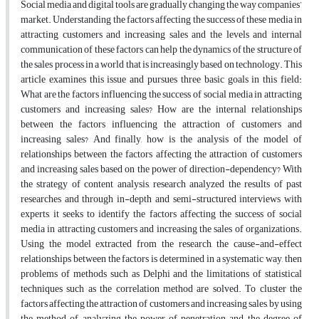
Social media and digital tools are gradually changing the way companies’
market. Understanding the factors affecting the success of these media in
attracting customers and increasing sales and the levels and internal
communication of these factors can help the dynamics of the structure of
the sales process in a world that is increasingly based on technology. This
article examines this issue and pursues three basic goals in this field:
What are the factors influencing the success of social media in attracting
customers and increasing sales? How are the internal relationships
between the factors influencing the attraction of customers and
increasing sales? And finally, how is the analysis of the model of
relationships between the factors affecting the attraction of customers
and increasing sales based on the power of direction-dependency? With
the strategy of content analysis, research analyzed the results of past
researches and through in-depth and semi-structured interviews with
experts, it seeks to identify the factors affecting the success of social
media in attracting customers and increasing the sales of organizations.
Using the model extracted from the research, the cause-and-effect
relationships between the factors is determined in a systematic way, then
problems of methods such as Delphi and the limitations of statistical
techniques such as the correlation method are solved. To cluster the
factors affecting the attraction of customers and increasing sales, by using
the method of analyzing the power of penetration and the degree of