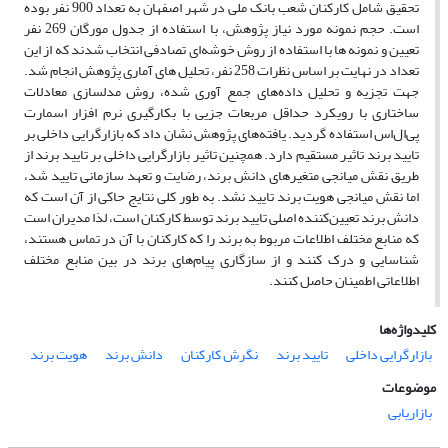
تحقیق شامل کارکنان شعب بانک ملی در شهر اصفهان به تعداد 900 نفر بوده
است. حجم نمونه مورد نیاز پژوهش، با استفاده از جدول مورگان 269 نفر
تعیین و نمونه ها با استفاده از روش خوشه‌ای تصادفی انتخاب شدند که از این
تعداد در نهایت بر اساس نظرات 258 نفر، تحلیل های آماری پژوهش انجام شد.
جهت تجزیه و تحلیل داده‌های جمع آوری شده، روش مدلسازی معادلات
ساختاری با رویکرد حداقل مربعات جزیی با بکارگیری نرم افزار اسمارت
پی‌ال‌اس استفاده گردید. یافته‌های پژوهش نشان داد که بازارگرایی داخلی بر
تایید برند تاثیر مستقیم دارد. همچنین تاثیر بازارگرایی داخلی بر تایید برند از
طریق نقش میانجی متغیرهای دانش برند، رضایت و تعهد سازمانی تایید شد،
اما نقش میانجی هویت برند تایید نشد. به طور کلی نتایج حاکی از آن است که
دانش برند تعیین‌کننده اصلی تایید برند توسط کارکنان است، لذا مدیران است
که منابع مختلف اطلاعات مربوط به برند را که کارکنان با آن در تماس هستند،
شناسایی و درک کنند و از سازگاری پیام‌های برند در بین منابع مختلف
اطلاعاتی اطمینان حاصل کنند.
کلیدواژه‌ها
بازارگرایی داخلی
تایید برند
نگرش کارکنان
دانش برند
هویت برند
موضوعات
بازاریابی