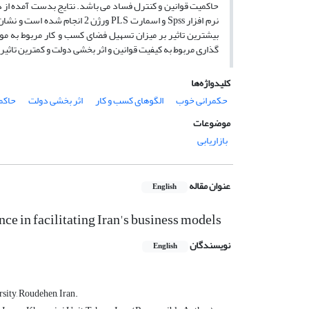
حاکمیت قوانین و کنترل فساد می باشد. نتایج بدست آمده از دا
نرم افزار Spss و اسمارت PLS و
بیشترین تاثیر بر میزان تسهیل فضای کسب و کار مربوط به مول
گذاری مربوط به کیفیت قوانین و اثر بخشی دولت و کمترین تاث
کلیدواژه‌ها
حکمرانی خوب
الگوهای کسب و کار
اثر بخشی دولت
حاکم
موضوعات
بازاریابی
عنوان مقاله
English
ce in facilitating Iran's business models
نویسندگان
English
sity, Roudehen, Iran.