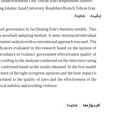
ar Imam Khomeini Unit, Tehran, Iran (Responsible Author)
ng, Islamic Azad University, Roudehen Branch, Tehran, Iran.
چکیده
English
od governance in facilitating Iran's business models. This
 by snowball sampling method. A semi-structured individual
e content analysis with a conventional approach was used. The
dicators evaluated in this research based on the opinion of
 avoidance of violence, government effectiveness, quality of
according to the analyzes conducted on the interviews using
onfirmed based on the results obtained. In the first model,
nent of the right to express opinions, and the least impact is
related to the quality of laws and the effectiveness of the
tical stability and avoiding violence.
کلیدواژه‌ها
English