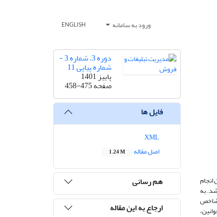
ورود به سامانه
ENGLISH
دوره 3، شماره 3 -
شماره پیاپی 11
پاییز 1401
صفحه
458-475
فایل ها
XML
اصل مقاله
1.24 M
 انجام
هم رسانی
شد. به
 شاخص
ارجاع به این مقاله
انین،