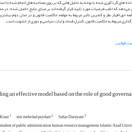
ده های گردآوری شده با توجه به تحلیل هایی که بر روی مصاحبه های انجام شده با استف
رژن 2 انجام شده است و نشان می‌دهد که اغلب فرضیات مورد تایید قرار گرفته اند بر مبنای نتایج حاصل شده، در
فه حق اظهار نظر و کمترین تاثیر مربوط به مولفه حاکمیت قانون و در مدل دوم بیشترین
یر گذاری مربوط به حاکمیت قانون، کنترل فساد و ثبات سیاسی و دوری از خشونت است.
یت قوانین
ing an effective model based on the role of good governan
1
2
3
 Kiani
mir mehrdad peydaei
Sahar Darnyani
tudent of public administration, human resource management, Islamic Azad Univer