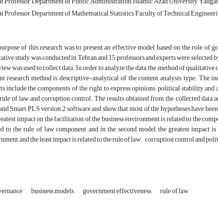
t Professor, Department of Public Administration, Islamic Azad University, Yadg
t Professor, Department of Mathematical Statistics, Faculty of Technical Engineeri
urpose of this research was to present an effective model based on the role of go
tative study was conducted in Tehran and 15 professors and experts were selected
view was used to collect data. In order to analyze the data, the method of qualitativ
nt research method is descriptive-analytical of the content analysis type. The in
ts include the components of the right to express opinions, political stability and
 rule of law and corruption control. The results obtained from the collected data 
and Smart PLS version 2 software and show that most of the hypotheses have been c
reatest impact on the facilitation of the business environment is related to the compo
ed to the rule of law component, and in the second model, the greatest impact is 
nment, and the least impact is related to the rule of law. , corruption control and poli
vernance
business models
government effectiveness
rule of law