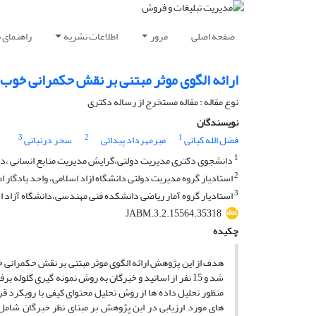
صفحه اصلی
مرور
اطلاعات نشریه
راهنمای 
ارائه الگوی موثر مبتنی بر نقش حکمرانی خوب 
نوع مقاله : مقاله مستخرج از رساله دکتری
نویسندگان
3
2
1
فضل الله کیانی
میرمهرداد پیدائی
سحر درنیانی
1
دانشجوی دکتری مدیریت دولتی،گرایش مدیریت منابع انسانی ،دان
2
استادیار گروه مدیریت دولتی دانشگاه ازاد اسلامی، واحد یادگار 
3
استادیار گروه آمار ریاضی دانشکده فنی مهندسی،دانشگاه آزاد ا
JABM.3.2.15564.35318
چکیده
هدف از این پژوهش ارائه الگوی موثر مبتنی بر نقش حکمرانی خ
شد و 15 نفر از اساتید و خبرگان به روش نمونه گیری گلو
منظور تحلیل داده ها از روش تحلیل محتوای کیفی با رویکرد
های مورد ارزیابی در این پژوهش بر مبنای نظر خبرگان شامل