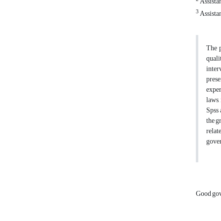
Assistan
3
Assistan
The p
quali
inter
prese
exper
laws,
Spss 
the g
relat
gover
Good go