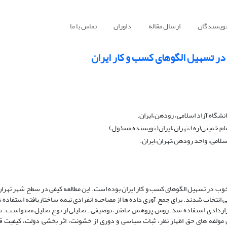
نویسندگان
ارسال مقاله
داوران
تماس با ما
در تسهیل الگوهای کسب و کار ایران
شگاه آزاد اسلامی، رودهن،ایران.
امام خمینی(ره)،تهران،ایران( نویسنده مسئول)
سلامی، واحد رودهن،تهران،ایران.
وب در تسهیل الگوهای کسب و کار ایران بوده است. این مطالعه کیفی در سطح شهر تهران
له برفی انتخاب شدند. برای جمع آوری داده ها از مصاحبه انفرادی نیمه ساختاریافته استفاده 
 قراردادی استفاده شد. روش پژوهش حاضر، توصیفی ـ تحلیلی از نوع تحلیل محتواسـت.
 مولفه های حق اظهار نظر، ثبات سیاسی و دوری از خشونت، اثر بخشی دولت، کیفیت قو