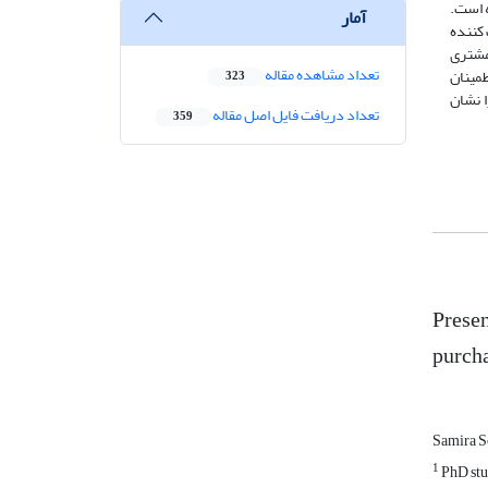
 پذیرفته است.
آمار
ف کننده
 مشتری
تعداد مشاهده مقاله
طمینان
323
 را نشان
تعداد دریافت فایل اصل مقاله
359
Presen
purcha
Samira S
1
PhD stud