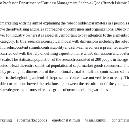
nt Professor, Department of Business Management, Shahr-e-Qods Branch, Islamic Az
marketing with the aim of explaining the role of hidden parameters in a person's s
ve the advertising and sales approaches of companies and organizations. Due to th
ver for industry owners, it is especially important to pay attention to the elemen
category. In this research, a conceptual model with dimensions including the role
li, product content stimuli, contrastability and self-centeredness is presented and e
s carried out with the help of defining a questionnaire with 6 dimensions and 30 ite
t scale. The statistical population of the research consisted of 280 people in the ag
ories to lead the entire statistical population of supermarket goods consumers. The 
 by proving the dimensions of the emotional visual stimuli and contrast and self-c
tion to the beginning and end of the presented content was not verified correctly. The
iable correlation showed the relationship between the recruitment of the young g
lor's degrees as the most effective group of neuromarketing variables.
rketing
supermarket goods
emotional stimuli
visual stimuli
content st