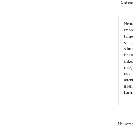
2
Assista
Neuro
impro
turno
same 
stimu
it wa
Liker
categ
model
atten
a rel
bache
Neuroma