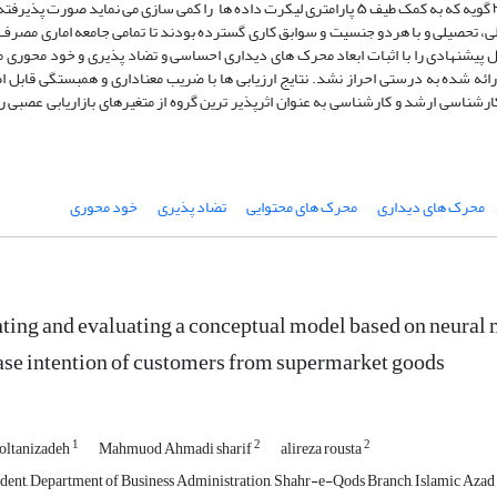
کیفی و پبمایشی است و به کمک تعریف پرسش نامه با ۶ بعد و۳۰ گویه که به کمک طیف ۵ پارامتری لیکرت داده ها را کمی سازی می نماید صورت
 نفر در رده های سنی، شغلی، تحصیلی و با هردو جنسیت و سوابق کاری گسترده بودند تا تمامی جامعه اماری مصر
دل پیشنهادی را با اثبات ابعاد محرک های دیداری احساسی و تضاد پذیری و خود محوری
ارائه شده به درستی احراز نشد. نتایج ارزیابی ها با ضریب معناداری و همبستگی قابل ا
ان رده سنی ۲۰-۴۰ سال و تحصلات کارشناسی ارشد و کارشناسی به عنوان اثرپذیر ترین گروه از متغیرهای بازاریابی عصبی
محرک های دیداری
محرک های محتوایی
تضاد پذیری
خود محوری
ting and evaluating a conceptual model based on neural m
se intention of customers from supermarket goods
1
2
2
oltanizadeh
Mahmuod Ahmadi sharif
alireza rousta
ent, Department of Business Administration, Shahr-e-Qods Branch, Islamic Azad U