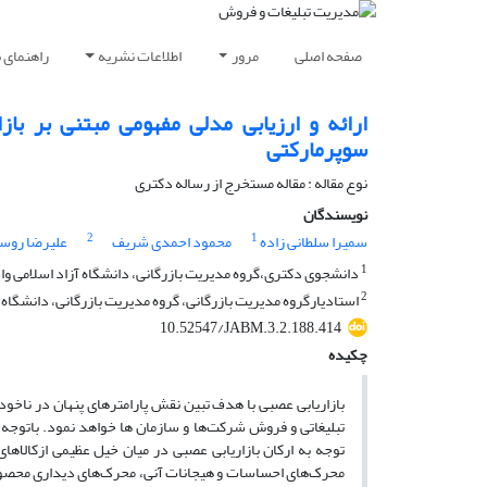
صفحه اصلی
مرور
اطلاعات نشریه
راهنمای 
ارائه و ارزیابی مدلی مفهومی مبتنی بر با
سوپرمارکتی
نوع مقاله : مقاله مستخرج از رساله دکتری
نویسندگان
2
1
سمیرا سلطانی زاده
محمود احمدی شریف
علیرضا روست
1
دانشجوی دکتری،گروه مدیریت بازرگانی، دانشگاه آزاد اسلامی وا
2
استادیارگروه مدیریت بازرگانی، گروه مدیریت بازرگانی، دانشگاه 
10.52547/JABM.3.2.188.414
چکیده
بازاریابی عصبی با هدف تبین نقش پارامترهای پنهان در ناخود
تبلیغاتی و فروش شرکت‌ها و سازمان ها خواهد نمود. باتوجه 
توجه به ارکان بازاریابی عصبی در میان خیل عظیمی ازکالاه
محرک‌های احساسات و هیجانات آنی، محرک‌های دیداری محصول