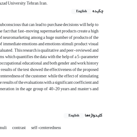
ad University, Tehran, Iran.
چکیده
English
ubconscious that can lead to purchase decisions will help to
e fact that fast-moving supermarket products create a high
ts of neuromarketing among a huge number of products of the
 of immediate emotions and emotions stimuli, product visual
valuated. This research is qualitative and peer-reviewed, and
ms, which quantifies the data with the help of a 5-parameter
e, occupational, educational, and both gender and work history
results of the test showed the effectiveness of the proposed
enteredness of the customer, while the effect of stimulating
 results of the evaluations with a significant coefficient and
eneration in the age group of 40-20 years and master's and
کلیدواژه‌ها
English
imuli
contrast
self-centeredness