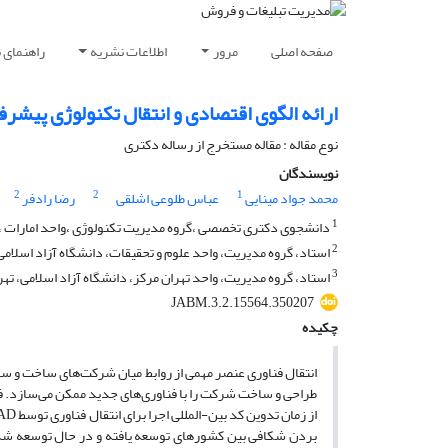
صفحه اصلی
مرور
اطلاعات نشریه
راهنمای 
ارائه الگوی اقتصادی و انتقال تکنولوژی پیش
نوع مقاله : مقاله مستخرج از رساله دکتری
نویسندگان
2
2
1
محمد جواد مینایی
عباس طلوعی اشلقی
رضا رادفر
1
دانشجوی دکتری تخصصی ،گروه مدیریت تکنولوژی ،واحد امارات ،دا
2
استاد، گروه مدیریت، واحد علوم و تحقیقات، دانشگاه آزاد اسلامی، 
3
استاد، گروه مدیریت، واحد تهران مرکز، دانشگاه آزاد اسلامی، تهرا
JABM.3.2.15564.350207
چکیده
انتقال فناوری عنصر مهمی از روابط میان شرکت‌های ساخت ‌و سا
طراحی و ساخت شرکت را با فناوری‌های جدید ممکن می‌سازد. فرآ