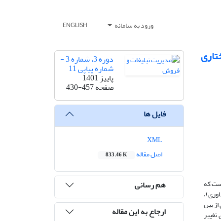
ورود به سامانه
ENGLISH
تاری
دوره 3، شماره 3 -
شماره پیاپی 11
پاییز 1401
صفحه
430-457
فایل ها
XML
اصل مقاله
833.46 K
است که
هم رسانی
اوری)،
 برای از بین
ارجاع به این مقاله
(IJVs) به عنوان ابزاری برای تغییر