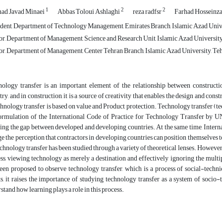
1
2
2
d Javad Minaei
Abbas Toloui Ashlaghi
reza radfsr
Farhad Hosseinz
dent, Department of Technology Management, Emirates Branch, Islamic Azad Unive
r, Department of Management, Science and Research Unit, Islamic Azad University,
r, Department of Management, Center Tehran Branch, Islamic Azad University, Tehr
ology transfer is an important element of the relationship between constructio
try, and in construction, it is a source of creativity that enables the design and c
chnology transfer is based on value and Product protection. Technology transfer (t
ormulation of the International Code of Practice for Technology Transfer by
ing the gap between developed and developing countries. At the same time, Internat
e the perception that contractors in developing countries can position themselves 
technology transfer has been studied through a variety of theoretical lenses. Howeve
ss, viewing technology as merely a destination and effectively ignoring the multi
een proposed to observe technology transfer, which is a process of social-technic
ts, it raises the importance of studying technology transfer as a system of socio-
stand how learning plays a role in this process.