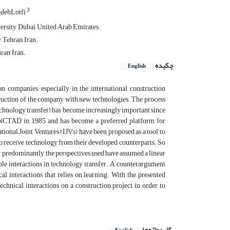
3
adehLotfi
rsity, Dubai, United Arab Emirates.
 Tehran, Iran.
an, Iran.
چکیده
English
n companies, especially in the international construction
onstruction of the company with new technologies. The process
echnology transfer) has become increasingly important since
 UNCTAD in 1985 and has become a preferred platform for
ional Joint Ventures (IJVs) have been proposed as a tool to
to receive technology from their developed counterparts. So
r, predominantly, the perspectives used have assumed a linear
ple interactions in technology transfer. A counterargument
al interactions that relies on learning. With the presented
technical interactions on a construction project in order to
کلیدواژه‌ها