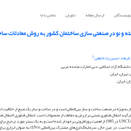
نویسندگان
ارسال مقاله
داوران
تماس با ما
رفته و نو در صنعتی سازی ساختمان کشور به روش معادلات ساخ
3
فرهاد حسین زاده لطفی
نشگاه آزاد اسلامی ،دبی،امارات متحده عربی.
تهران، ایران.
ن، ایران.
ز به ویژه در صنعت ساخت ‌و ساز بین‌المللی است و در ساخت ‌و ساز یک منبع از خلاقیت 
یند انتقال فناوری مبتنی بر ارزش و حفاظت از محصولات است. انتقال فناوری (انتقال فن
از زمان تدوین کد بین-المللی اجرا برای انتقال فناوری توسط UNCTAD در 1985 از اهمیت روزافزونی برخودار شده است و به یک بستر مورد ترجیح
بردن شکافی بین کشورهای توسعه یافته و در حال توسعه شده است. در عین حال، سرمایه‌گذاری‌های مشترک بین‌المللی 