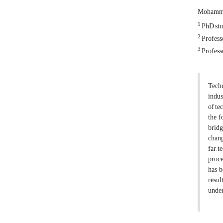
Mohamma
1
PhD stu
2
Professo
3
Professo
Techn
indus
of te
the f
bridg
chang
far, 
proce
has b
resul
under