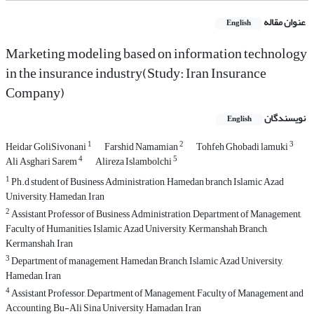
عنوان مقاله
English
Marketing modeling based on information technology
in the insurance industry(Study: Iran Insurance
Company)
نویسندگان
English
1
2
3
Heidar GoliSivonani
Farshid Namamian
Tohfeh Ghobadi lamuki
4
5
Ali Asghari Sarem
Alireza Islambolchi
1
Ph.d student of Business Administration, Hamedan branch Islamic Azad
University, Hamedan, Iran
2
Assistant Professor of Business Administration, Department of Management,
Faculty of Humanities, Islamic Azad University, Kermanshah Branch,
Kermanshah, Iran
3
Department of management, Hamedan Branch, Islamic Azad University,
Hamedan, Iran
4
Assistant Professor, Department of Management, Faculty of Management and
Accounting, Bu-Ali Sina University, Hamadan, Iran