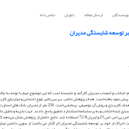
نویسندگان
ارسال مقاله
داوران
تماس با ما
ی بر توسعه شایستگی مدیران
 انتخاب و انتصاب مدیران کارآمد و شایسته است که این موضوع مهم با توجه به چال
ز پیش نمود یافته است. هدف پژوهش حاضر، بررسی تاثیر بلوغ اجتماعی و مهارتهای کارب
توسعه شایستگی مدیران می باشد. دراین پژوهش که از نظر هدف کاربردی و روش آن توصیفی – پیمایشی است، 250 نفر از مدیران 
بندی شده انتخاب و به پرسشنامه استاندارد تحقیق پاسخ دادند. جهت تجزیه و تحلیل دا
پژوهش از آزمون تحلیل عاملی و تحلیل مسیر و از نرم‌افزارهای اس.پی اس. اس 23 و لیزرل 72/8 استفاده شد. نتایج حاصل از پژوهش نشان 
ت ادراک از خود بر توسعه شایستگی مدیران اثر گذار می باشند از سویی داشتن مهار