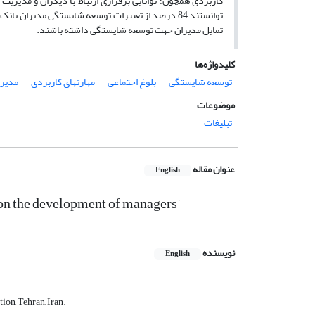
کاربردی همچون؛ توانایی برقراری ارتباط با دیگران و مدیری
توانستند 84 درصد از تغییرات توسعه شایستگی مدیران
تمایل مدیران جهت توسعه شایستگی داشته باشند.
کلیدواژه‌ها
توسعه شایستگی
بلوغ اجتماعی
مهارتهای کاربردی
مدیرا
موضوعات
تبلیغات
عنوان مقاله
English
s on the development of managers'
نویسنده
English
ion, Tehran, Iran.