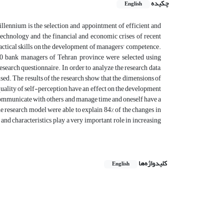
چکیده
English
llennium is the selection and appointment of efficient and
echnology and the financial and economic crises of recent
practical skills on the development of managers' competence.
250 bank managers of Tehran province were selected using
arch questionnaire. In order to analyze the research data,
sed. The results of the research show that the dimensions of
 quality of self-perception have an effect on the development
o communicate with others and manage time and oneself have a
he research model were able to explain 84% of the changes in
nd characteristics play a very important role in increasing
کلیدواژه‌ها
English