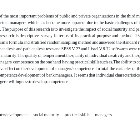
f the most important problems of public and private organizations in the third mi
tent managers, which has become more apparent due to the basic challenges of t
. The purpose of this research is to investigate the impact of social maturity and 
research is descriptive-survey in terms of its practical purpose and method. 
an's formula and stratified random sampling method and answered the standard rese
r analysis and path analysis tests and SPSS V 23 and Lisrel V 8.72 softwares were u
l maturity; The quality of temperament, the quality of individual creativity and the
nagers' competence, on the one hand, having practical skills such as; The ability t
ive effect on the development of managers' competence. In total, the variables of t
ompetence development of bank managers. It seems that individual characteristics a
ers' willingness to develop competence.
nce development
social maturity
practical skills
managers