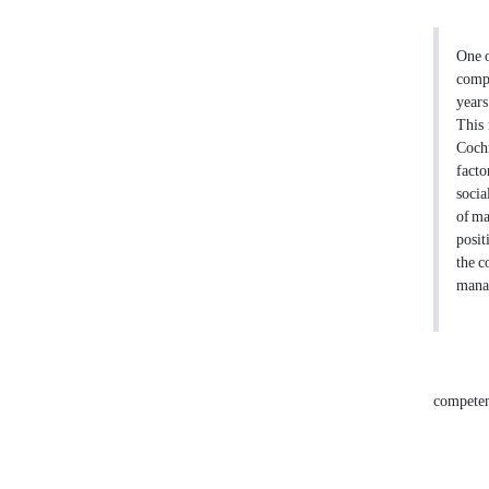
One o
compe
years
This 
Cochr
facto
socia
of ma
posit
the c
manag
compete