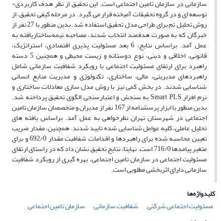
سازمانی در سازمان تامین اجتماعی است. این تحقیق از نظر هدف کاربردی-
توسعه ای و در گروه تحقیقات آمیخته قرار می گیرد. در مرحله کیفی تحقیق، از
روش تحلیل تم برای طراحی مدل تحقیق استفاده شد. بدین منظور با 27 نفر از
خبرگان که به صورت هدفمند انتخاب شدند، مصاحبه نیمه‌ساختاریافته به
عمل آمد. براساس نتایج، 6 بعد مسئولیت پذیری اقتصادی، استراتژیک،
قانونی، اخلاقی و دینی، نوع دوستانه و زیست محیطی و همچنین 5 دسته
راهبرد برای ارتقای مسئولیت اجتماعی با رویکرد شفافیت سازمانی شامل
راهبردهای مدیریتی، مالی، ساختاری، تکنولوژی و مدیریت منابع انسانی
شناسایی شدند. در بخش کمی نیز با روش مدل سازی معادلات ساختاری و
نرم افزار Smart PLS به سنجش و اعتبارسنجی الگوی تحقیق پرداخته شد.
بدین منظور با ابزار پرسشنامه از 167 نفر از مدیران و متخصصان سازمان تامین
اجتماعی در شهرستان تهران نظرخواهی به عمل آمد. براساس یافته های
تحلیل عاملی، کلیه عوامل شناسایی شده تایید شدند. همچنین، مقدار ضریب
تعیین محاسبه شده برای راهبردها و اقدامات شفافیت مقدار 692/0 و برای
متغیر پیامدها 716/0 است. نهایتا، نتایج تحقیق نشان داد که در راستای ارتقای
مسئولیت اجتماعی در سازمان تامین اجتماعی، بهره گیری از رویکرد شفافیت
سازمانی دارای اثربخشی مطلوبی است.
کلیدواژه‌ها
مسئولیت اجتماعی شرکتی
شفافیت سازمانی
سازمان تامین اجتماعی