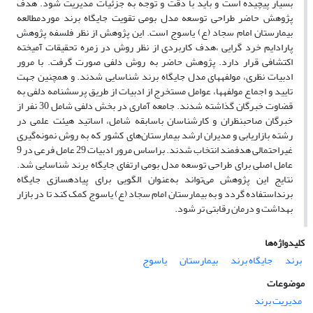
بسیار پیچیده است و باید با دقت و توجه به جزئیات مدیریت شود. هدف
پژوهش حاضر طراحی توسعه مدل بومی تقویت جایگاه برند موردمطالعه
بیمارستان امام سجاد (ع) یاسوج است. این پژوهش از نظر فلسفه پژوهش
پارادایم خرد گرایی ،هدف کاربردی از نظر روش در زمره تحقیقات آمیخته
اکتشافی قرار دارد. پژوهش حاضر به روش دلفی صورت گرفت. با مرور
ادبیات نظری، مولفههای مدل جایگاه برند شناسایی شدند. ‌و همچنین جهت
تایید و اجماع مولفهها، عوامل مستخرج از ادبیات از طریق پرسشنامه دلفی به
قضاوت خبرگان گذاشته شدند. جامعه آماری در بخش دلفی شامل 30 نفر از
خبرگان صاحبنظران و کارشناسان باسابقه شامل، اساتید هیئت علمی در
رشته بازاریابی و مدیران ارشد بیمارستان‌های کشور که به روش نمونه‌گیری
غیراحتمالی هدفمند انتخاب شدند. براساس مرور ادبیات 29 عامل فرعی در 9
عامل اصلی برای طراحی توسعه مدل بومی ارتفای جایگاه برند شناسایی شد.
نتایج این پژوهش می‌تواند به‌عنوان الگویی برای پیادهسازی جایگاه
برنداستفاده گردد و به بیمارستان امام سجاد (ع) یاسوج کمک کند تا در بازار
بهداشت و درمان رقابتی تر شود.
کلیدواژه‌ها
برند
جایگاه برند
بیمارستان
یاسوج
موضوعات
مدیریت برند