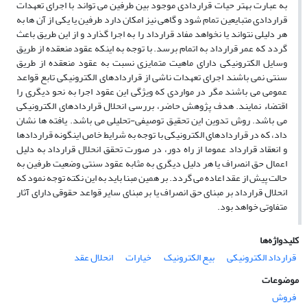
به عبارت بهتر حیات قراردادی موجود بین طرفین می تواند با اجرای تعهدات
قراردادی متبایعین تمام شود و گاهی نیز امکان دارد طرفین یا یکی از آن ها به
هر دلیلی نتواند یا نخواهد مفاد قرارداد را به اجرا گذارد و از این طریق باعث
گردد که عمر قرارداد به اتمام برسد. با توجه به اینکه عقود منعقده از طریق
وسایل الکترونیکی دارای ماهیت متمایزی نسبت به عقود منعقده از طریق
سنتی نمی باشند اجرای تعهدات ناشی از قراردادهای الکترونیکی تابع قواعد
عمومی می باشند مگر در مواردی که ویژگی این عقود اجرا به نحو دیگری را
اقتضاء نمایند. هدف پژوهش حاضر، بررسی انحلال قراردادهای الکترونیکی
می باشد. روش تدوین این تحقیق توصیفی-تحلیلی می باشد. یافته ها نشان
داد، که در قراردادهای الکترونیکی با توجه به شرایط خاص اینگونه قراردادها
و انعقاد قرارداد عموما از راه دور، در صورت تحقق انحلال قرارداد به دلیل
اعمال حق انصراف یا هر دلیل دیگری به مثابه عقود سنتی وضعیت طرفین به
حالت پیش از عقد اعاده می گردد. بر همین مبنا باید به این نکته توجه نمود که
انحلال قرارداد بر مبنای حق انصراف یا بر مبنای سایر قواعد حقوقی دارای آثار
متفاوتی خواهد بود.
کلیدواژه‌ها
قرارداد الکترونیکی
بیع الکترونیک
خیارات
انحلال عقد
موضوعات
فروش