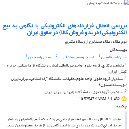
بررسی انحلال قراردادهای الکترونیکی با نگاهی به بیع
الکترونیکی (خرید و فروش کالا) در حقوق ایران
نوع مقاله : مقاله مستخرج از رساله دکتری
نویسندگان
3
2
1
حسن امیرقاسمی
احمد یوسفی صادقلو
مجتبی اصغریان
1
دانشجو دکتری، گروه حقوق، واحد بین المللی کیش، دانشگاه آزاد اسلامی، جزیره
کیش، ایران.
2
استادیار،گروه حقوق، واحد علوم تحقیقات، دانشگاه آزاد اسلامی، تهران، ایران
(نویسنده مسئول)
3
استاد یار، گروه حقوق ، دانشگاه خوارزمی، تهران، ایران.
10.52547/JABM.3.1.452
چکیده
منظور از انحلال عقد اتمام رابطه قراردادی می باشد که گاهی اتمام این رابطه از
طریق اجرای تعهدات قراردادی می باشد و گاهی نیز از طریق عقیم ماندن عقد.