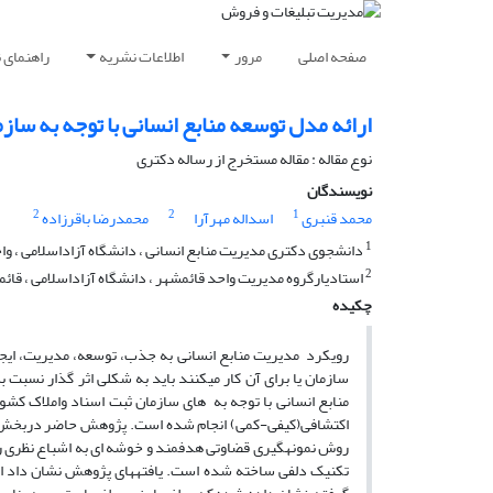
صفحه اصلی
مرور
اطلاعات نشریه
راهنمای 
ارائه مدل توسعه منابع انسانی با توجه به ساز
نوع مقاله : مقاله مستخرج از رساله دکتری
نویسندگان
2
2
1
محمد قنبری
اسداله مهرآرا
محمدرضا باقرزاده
1
دانشجوی دکتری مدیریت منابع انسانی ، دانشگاه آزاداسلامی ، واح
2
استادیارگروه مدیریت واحد قائمشهر ، دانشگاه آزاداسلامی ، قائم
چکیده
رویکرد مدیریت منابع انسانی به جذب، توسعه، مدیریت، ایجا
سازمان یا برای آن کار می­کنند باید به شکلی اثر گذار نس
منابع انسانی با
توجه به های سازمان ثبت اسناد واملاک کشور
روش نمونه­گیری قضاوتی هدفمند و خوشه ای به اشباع نظری 
تکنیک دلفی ساخته شده است. یافته­های پژوهش نشان داد از