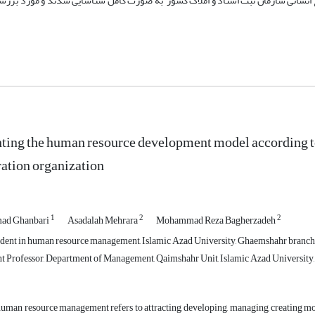
بع انسانی سازمان ثبت اسناد و املاک کشور به صورت کامل شناسایی شدند و مورد بررس
ting the human resource development model according t
ration organization
1
2
2
d Ghanbari
Asadalah Mehrara
Mohammad Reza Bagherzadeh
dent in human resource management, Islamic Azad University, Ghaemshahr branch,
nt Professor, Department of Management, Qaimshahr Unit, Islamic Azad University,
uman resource management refers to attracting, developing, managing, creating m