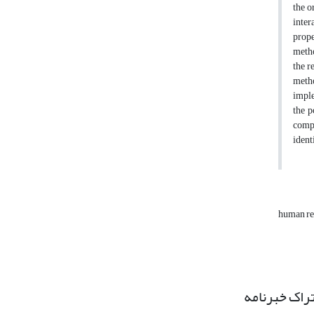
the o
inter
prope
metho
the r
metho
imple
the p
compo
ident
human re
راک خبرنامه