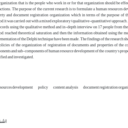
rganization, that is, the people who work in or for that organization should be e
actions. The purpose of the current research is to formulate a human resources de
rty and document registration organization, which in terms of the purpose of t
d, it was carried out with a mixed exploratory (qualitative-quantitative) approach. .
ecords, using the qualitative method and in-depth interview on 17 people from th
d, reached theoretical saturation, and then the information obtained using the me
mentation of the Delphi technique have been made. The findings of the research s
olicies of the organization of registration of documents and properties of the 
nents and sub-components of human resource development of the country's proper
ified and investigated.
sources development
policy
content analysis
document registration organ
اشت