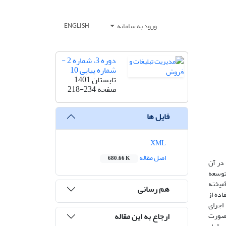
ورود به سامانه
ENGLISH
دوره 3، شماره 2 -
شماره پیاپی 10
تابستان 1401
صفحه
218-234
فایل ها
XML
اصل مقاله
680.66 K
در آن
توسعه
میخته
هم رسانی
میق بر روی 17 نفر از پنل با استفاده از
اجرای
ارجاع به این مقاله
 صورت