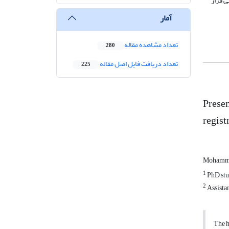
ی قرار
آمار
تعداد مشاهده مقاله
280
تعداد دریافت فایل اصل مقاله
225
Presen
regist
Mohamma
1
PhD stu
2
Assista
The h