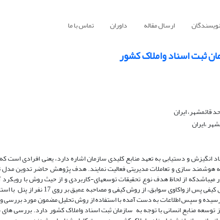
نویسندگان
ارسال مقاله
داوران
تماس با ما
مان ثبت اسناد واملاک کشور
د قائمشهر، ایران
شهر ،ایران
د انگیزش و دستیابی به تعهد منابع کلیدی سازمان اشاره دارد، یعنی افرادی است که 
بت به هوشمند سازی و تعاملات مدیریتی فعالیت نمایند. هدف پژوهش حاضر تدوین مدل 
 می­باشدکه از لحاظ هدف نوع تحقیقات توسعه­ای-کاربردی و از حیث روش با رویکرد آ
اکتشافی(کیفی-کمی) انجام شده است. پژوهش حاضر دربخش کیفی پس از واکاوی سوابق، از روش کیفی و مصاحبه ع
رسیده و سپس اطلاعات به دست آمده با استفاده از روش تحلیل مضمون مورد بررسی و 
 توسعه منابع انسانی با توجه به سازمان ثبت اسناد واملاک کشور دارد. بررسی های