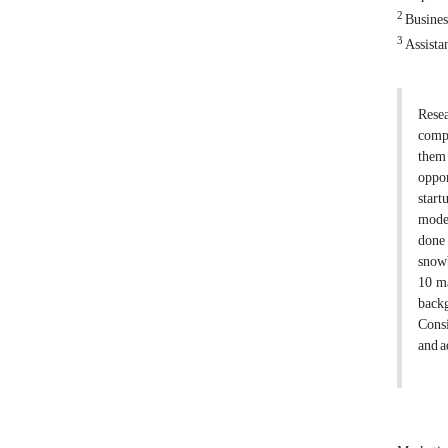
2
Busines
3
Assista
Resea
compe
them 
oppor
start
model
done 
snowb
10 ma
backg
Consi
and a