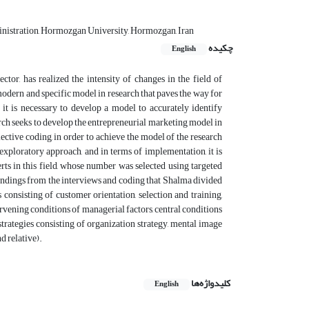
inistration, Hormozgan University, Hormozgan, Iran
چکیده
English
ctor, has realized the intensity of changes in the field of
 modern and specific model in research that paves the way for
 it is necessary to develop a model to accurately identify
rch seeks to develop the entrepreneurial marketing model in
lective coding, in order to achieve the model of the research
exploratory approach, and in terms of implementation, it is
ts in this field, whose number was selected using targeted
findings from the interviews and coding that Shalma divided
consisting of customer orientation, selection and training,
rvening conditions of managerial factors, central conditions
strategies consisting of organization strategy, mental image
d relative).
کلیدواژه‌ها
English