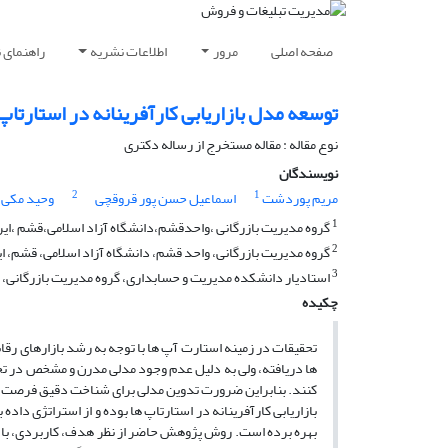
صفحه اصلی
مرور
اطلاعات نشریه
راهنمای 
توسعه مدل بازاریابی کارآفرینانه در استارتاپ
نوع مقاله : مقاله مستخرج از رساله دکتری
نویسندگان
2
1
مریم پوردشت
اسماعیل حسن پور قروقچی
وحید مکی 
1
گروه مدیریت بازرگانی ،واحدقشم،دانشگاه آزاد اسلامی،قشم ،ایر
2
گروه مدیریت بازرگانی، واحد قشم، دانشگاه آزاد اسلامی، قشم، ای
3
استادیار دانشکده مدیریت و حسابداری، گروه مدیریت بازرگانی، 
چکیده
تحقیقات در زمینه استارت آپ ها با توجه به رشد بازارهای رقا
ها دریافته، ولی به دلیل عدم وجود مدلی مدرن و مشخص در تحق
کنند. بنابراین ضرورت تدوین مدلی برای شناخت دقیق فرصت ها
بازاریابی کارآفرینانه در استارتاپ ها بوده و از استراتژی دا
بهره برده است. روش پژوهش‌ حاضر از نظر هدف، کاربردی، با روی