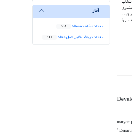
تعداد آن‌ها با استفاده از نمونه‌گیری گلوله‌برفی هدفمند بر اساس اصل اشباع 31 نفر انتخاب
تشکل از مشتری
آمار
ز جهت
 نسبی)
تعداد مشاهده مقاله
553
تعداد دریافت فایل اصل مقاله
311
Develo
maryam p
1
Departm