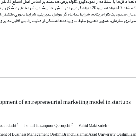
استفاده نیز، مصاحبه نیمه‌ساختاریافته با خبرگان این حوزه که 
گردید. محقق یافته های پژوهش حاصل از مصاحبه و کدگذاری که شلما 10مقوله اصلی و 20 مقوله فرعی را در شش بخش شامل شرایط علی م
مان محدودیت کارآفرینانه، شرایط مداخله گر عوامل مدیریتی، شرایط محوری متشکل ا
تراتژی سازمان، تصویر ذهنی و تبلیغات و پیامدها متشکل از مذیت رقابتی (قابل تمایز و
pment of entrepreneurial marketing model in startups
1
2
3
our dasht
Ismail Hasanpour Qoruqchi
Vahid Makizadeh
ent of Business Management, Qeshm Branch, Islamic Azad University, Qeshm, Ira