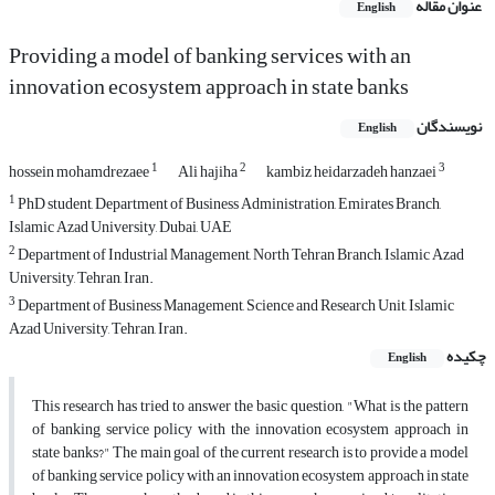
عنوان مقاله
English
Providing a model of banking services with an
innovation ecosystem approach in state banks
نویسندگان
English
1
2
3
hossein mohamdrezaee
Ali hajiha
kambiz heidarzadeh hanzaei
1
PhD student, Department of Business Administration, Emirates Branch,
Islamic Azad University, Dubai, UAE
2
Department of Industrial Management, North Tehran Branch, Islamic Azad
University, Tehran, Iran.
3
Department of Business Management, Science and Research Unit, Islamic
Azad University, Tehran, Iran.
چکیده
English
This research has tried to answer the basic question, "What is the pattern
of banking service policy with the innovation ecosystem approach in
state banks?" The main goal of the current research is to provide a model
of banking service policy with an innovation ecosystem approach in state