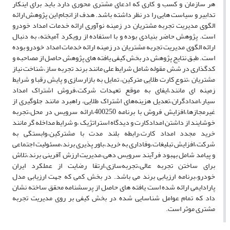
هر سازمان و کسب و کاری که ادعای مشتری محوری دارد باید برای اینکار
تدابیر و سیاست‌ هایی را در نظر داشته باشد. هدف از انجام این پژوهش ارائه
الگوی مدیریت تجربه مشتریان در زمینه نوآوری ارائه خدمات امداد خودرو
است. پژوهش حاضر بنیادی بوده و با استفاده از رویکرد آمیخته، به دنبال
ارائه الگوی مدیریت تجربه مشتریان در زمینه ارائه خدمات امداد خودرو بوده
است. طبق نتایج پژوهش در بخش کیفی یافته های پژوهش حاصل از مصاحبه و
کدگذاری در شش مقوله شامل شرایط علی مانند برند تجربه ساز،شناخت نیاز
مشتریان ،تنوع کارت طلایی مترکین، تمایل به بازارسازی و پایش رقبا و شرایط
زمینه ای مانند،ایفای به موقع تعهدات شرکت،فروش اشتراک امداد
سیار،امدادگران،تعدیل هزینه‌های اشتراک طلایی، راهبرد مانند جلوگیری از
غیرمجازها،افزایش فروش با برنامه 400250،ارائه سرویس در محل،تجربه
خوشایند از داشتن امدادکارت و دیدگاه استراتژیک ،و شرایط مداخله گر مانند
خرید مجدد امداد کارت،رابطه بلند مدت با مشترکین،وابستگی به
شرکت،افزایش تبلیغات،وفاداری به خرید،باور پذیری برند،مسئولیت اجتماعی
و پیامد شامل بهبود فرآیند سرویس دهی،مدیریت ارزش آفرینی برند،تلاش
برای ساختن تجربه عالی،تجربه‌سازی،ارتقا رضایت از عملکرد ایران
خودرو،برنامه ارزیابی برند می باشد. در بخش کمی که جهت ارزیابی مدل
پارادایمی ارائه شده است یافته های حاصل از پرسشنامه محقق ساخته نشان
داد که تمام عوامل شناسایی شده در بخش کیفی بر روی مدیریت تجربه
مشتری موثر است.