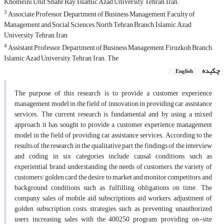
Khomeini Unit, Shahr Ray, Islamic Azad University, Tehran, Iran.
3
Associate Professor, Department of Business Management, Faculty of
Management and Social Sciences, North Tehran Branch, Islamic Azad
University, Tehran, Iran
4
Assistant Professor, Department of Business Management, Firuzkoh Branch,
Islamic Azad University, Tehran, Iran. The
چکیده
English
The purpose of this research is to provide a customer experience
management model in the field of innovation in providing car assistance
services. The current research is fundamental and by using a mixed
approach, it has sought to provide a customer experience management
model in the field of providing car assistance services. According to the
results of the research in the qualitative part, the findings of the interview
and coding in six categories include causal conditions such as
experiential brand, understanding the needs of customers, the variety of
customers' golden card, the desire to market and monitor competitors, and
background conditions such as fulfilling obligations on time. The
company, sales of mobile aid subscriptions, aid workers, adjustment of
golden subscription costs, strategies such as preventing unauthorized
users, increasing sales with the 400250 program, providing on-site