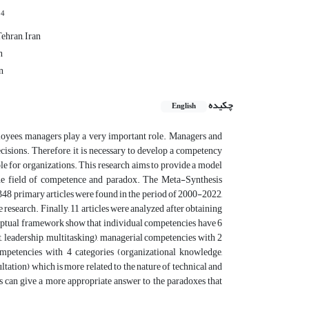
4
r
ehran, Iran
n
n
چکیده
English
loyees, managers play a very important role. Managers and
ecisions. Therefore, it is necessary to develop a competency
e for organizations. This research aims to provide a model
the field of competence and paradox. The Meta-Synthesis
48 primary articles were found in the period of 2000-2022,
e research. Finally, 11 articles were analyzed after obtaining
conceptual framework show that individual competencies have 6
 leadership, multitasking), managerial competencies with 2
mpetencies with 4 categories (organizational knowledge,
ation) which is more related to the nature of technical and
 can give a more appropriate answer to the paradoxes that