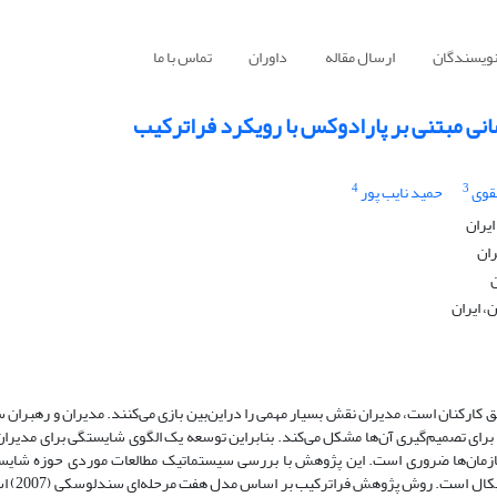
نویسندگان
ارسال مقاله
داوران
تماس با ما
نی مبتنی بر پارادوکس با رویکرد فراترکیب
4
3
قوی
حمید نایب پور
ایران
ران
ن
، ایران
 کارکنان است، مدیران نقش بسیار مهمی را دراین‌بین بازی می‌کنند. مدیران و رهبران 
 برای تصمیم‌گیری آن‌ها مشکل می‌کند. بنابراین توسعه یک الگوی شایستگی برای مدیران
 سازمان‌ها ضروری است. این پژوهش با بررسی سیستماتیک مطالعات موردی حوزه شایس
پارادوکس به دنبال ارائه‌ی الگوی شایستگی