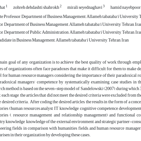
1
2
3
hhat
zohreh dehdashti shahrokh
mirali seyednaghavi
hamid nayebpoo
e Professor, Department of Business Management, Allameh tabataba'i University, T
r, Department of Business Management, Allameh tabataba'i University, Tehran, Ira
r, Department of Public Administration, Allameh tabataba'i University, Tehran, Ira
idate in Business Management, Allameh tabataba'i University, Tehran, Iran
ain goal of any organization is to achieve the best quality of work through emp
rs of organizations often face paradoxes that make it difficult for them to make d
 for human resource managers considering the importance of their paradoxical rol
radoxical managers' competence by systematically examining case studies in 
rch method is based on the seven-step model of Sandelowski (2007), during which 3
t each stage, the articles that did not meet the desired criteria were excluded from th
he desired criteria. After coding the desired articles, the results in the form of a 
ories (human resources analyst, IT knowledge, cognitive competence, development,
ories (, resource management and relationship management) and functional co
try knowledge, knowledge of the external environment and strategic partner-consult
eering fields in comparison with humanities fields, and human resource managers
arisen in their organization by developing these cases.