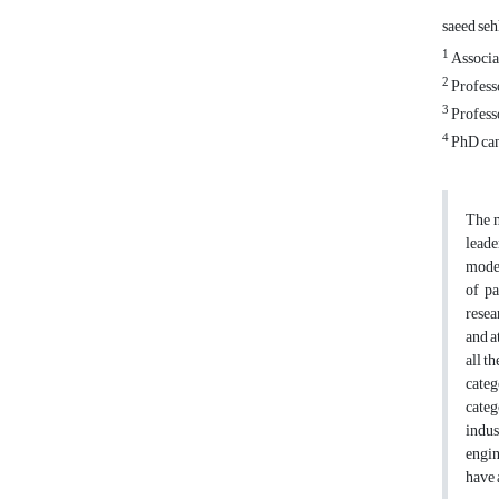
saeed se
1
Associat
2
Professo
3
Professo
4
PhD cand
The m
leade
model
of pa
resea
and a
all t
categ
categ
indus
engin
have 