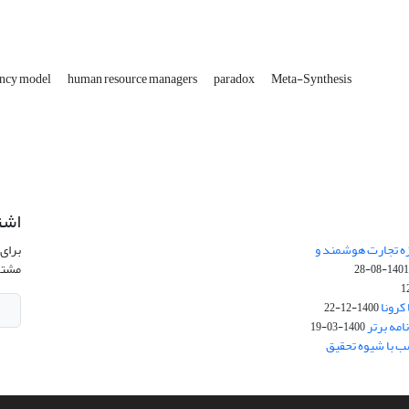
ncy model
human resource managers
paradox
Meta-Synthesis
اشت
زه تجارت هوشمند و
برای 
مشتر
1401-08-2
کرونا
1400-12-22
امه برتر
1400-03-19
ب با شیوه تحقیق