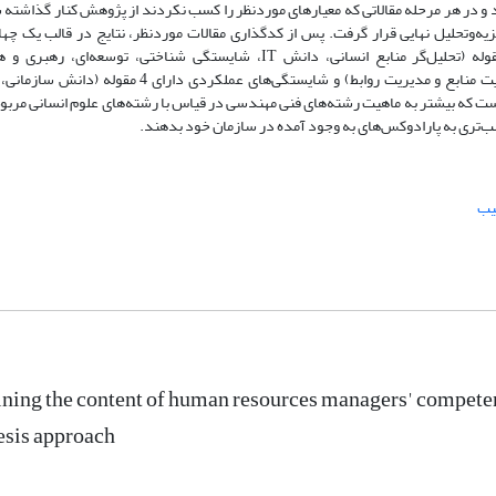
3 مقاله اولیه در بازه زمانی 2000-2022یافت شد و در هر مرحله مقالاتی که معیارهای موردنظر را کسب نکردند از پژوهش کنار گذا
ورد تجزیه‌وتحلیل نهایی قرار گرفت. پس از کدگذاری مقالات موردنظر، نتایج در قالب یک چ
مفهومی نشان می‌دهد که شایستگی‌های فردی دارای 6 مقوله (تحلیل‌گر منابع انسانی، دانش IT، شایستگی شناختی، توسعه‌ای
چندوظیفه‌ای)، شایستگی‌های مدیریتی دارای 2 مقوله ( مدیریت منابع و مدیریت روابط) و شایستگی‌های عملکردی دارا
 که بیشتر به ماهیت رشته‌های فنی مهندسی در قیاس با رشته‌های علوم انسانی مربو
اسب‌تری به پارادوکس‌های به وجود آمده در سازمان خود بدهند.
یب
ning the content of human resources managers' competen
esis approach