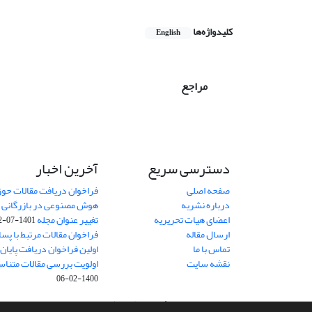
کلیدواژه‌ها
English
مراجع
دسترسی سریع
آخرین اخبار
صفحه اصلی
فراخوان دریافت مقالات حو
درباره نشریه
هوش مصنوعی در بازرگانی
8
اعضای هیات تحریریه
تغییر عنوان مجله
1401-07-12
ارسال مقاله
فراخوان مقالات مرتبط با پسا 
تماس با ما
اولین فراخوان دریافت پایان‌ن
نقشه سایت
اولویت بررسی مقالات متناس
1400-02-06
سامانه مدیریت نشریات علمی.
طراحی و پیاده سازی از
سیناوب