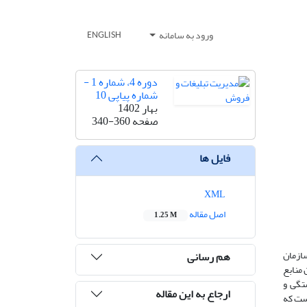
ورود به سامانه
ENGLISH
دوره 4، شماره 1 -
شماره پیاپی 10
بهار 1402
صفحه
340-360
فایل ها
XML
اصل مقاله
1.25 M
سازمان
هم رسانی
 منابع
تگی و
ارجاع به این مقاله
 مدیران پارادوکسیکال است. روش پژوهش فراترکیب بر اساس مدل هفت مرحله‌ای سندلوسکی (2007) است که