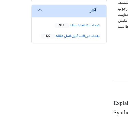
شته شدند.
هارچوب
آمار
، رهبری و هدایت،
ی 4 مقوله (دانش سازمانی، دانش
تعداد مشاهده مقاله
ط است
900
تعداد دریافت فایل اصل مقاله
427
Explai
Synth