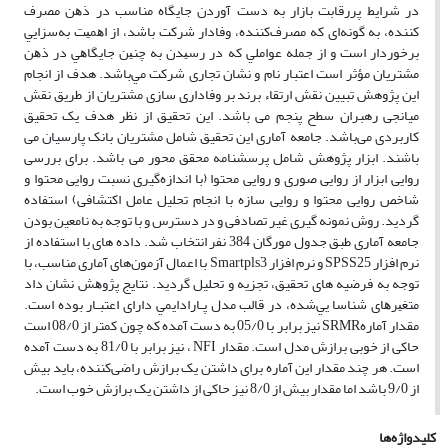
در ﺷﺮاﻳﻂ ﭘﺮرﻗﺎﺑﺖ ﺑﺎزار ﺑﻪ دﺳﺖ آوردن ﺟﺎﻳﮕﺎه ﻣﻨﺎﺳﺐ در ذﻫﻦ ﻣﺼﺮف
ﻛﻨﻨﺪه، ﺑﻪ ﮔﻮﻧﻪاى ﻛﻪ ﻣﺼﺮف‌ﻛﻨﻨﺪه، وﻓﺎدار ﺷﺮﻛﺖ ﺑﺎﺷﺪ، از اﻫﻤﻴﺖ ﺑﻪﺳﺰاﻳﻲ
ﺑﺮﺧﻮردار اﺳﺖ و از ﺟﻤﻠﻪ ﻋﻮاﻣﻠﻲ ﻛﻪ در رﺳﻴﺪن ﺑﻪ ﭼﻨﻴﻦ ﺟﺎﻳﮕﺎﻫﻲ در ذﻫﻦ
ﻣﺸﺘﺮﻳﺎن ﻣﺆﺛﺮ اﺳﺖ اﻋﺘﺒﺎر ﻧﺎم و ﻧﺸﺎن ﺗﺠﺎرى ﺷﺮﻛﺖ ﻣﻲﺑﺎﺷﺪ. هدف از انجام
این پژوهش تبیین نقش ارتقاء برند بر وفاداری سازی مشتریان از طریق نقش
میانجی رهبران سطح پنجم می باشد. این تحقیق از نظر هدف یک تحقیق
کاربردی می‌باشد. جامعه آماری این تحقیق شامل مشتریان بانک پارسیان می
باشند. ابزار پژوهش شامل پرسشنامه محقق محور می باشد. برای بررسی
روایی ابزار از روایی صوری و روایی محتوا (با اندازه‌گیری نسبت روایی محتوا و
شاخص روایی محتوا و روایی سازه با انجام تحلیل عامل اکتشافی) استفاده
گردید. روش نمونه گیری غیر تصادفی و در دسترس و با توجه به نامعین بودن
جامعه آماری طبق جدول مورگان 384 نفر انتخاب شد. داده های با استفاده از
نرم افزار SPSS25 و نرم افزار Smartpls3 با اعمال آزمون‌های آماری مناسب، با
توجه به فرضیه های تحقیق، تجزیه و تحلیل گردید. ﻧﺘﺎﻳﺞ ﭘﮋوﻫﺶ ﻧﺸﺎن داد
ﻣﺘﻐﻴﺮﻫﺎى ﺷﻨﺎﺳﺎ ﻳﻲﺷﺪه، در ﻗﺎﻟﺐ ﻣﺪل ﭘـﺎراداﻳﻤﻲ داراى اﻋﺘﺒـﺎر ﺑﻮده اﺳﺖ.
مقدار آمارهSRMR نیز برابر با 05/0 به دست آمده که چون کمتر از 08/0 است
حاکی از خوبی برازش مدل است. مقدار NFI ، نیز برابر با 81/0 به دست آمده
است. هر چند مقدار این آماره برای داشتن یک برازش راضی‌کننده، باید بیش
از 9/0 باشد اما مقدار بیش از 8/0 نیز حاکی از داشتن یک برازش خوب است.
کلیدواژه‌ها