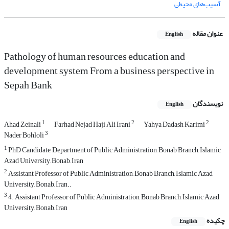
آسیب‌های محیطی
عنوان مقاله
English
Pathology of human resources education and
development system From a business perspective in
Sepah Bank
نویسندگان
English
1
2
2
Ahad Zeinali
Farhad Nejad Haji Ali Irani
Yahya Dadash Karimi
3
Nader Bohloli
1
PhD Candidate, Department of Public Administration, Bonab Branch, Islamic
Azad University, Bonab, Iran
2
Assistant Professor of Public Administration, Bonab Branch, Islamic Azad
University, Bonab, Iran..
3
4. Assistant Professor of Public Administration, Bonab Branch, Islamic Azad
University, Bonab, Iran
چکیده
English