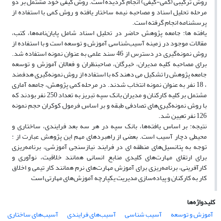
روش ترکیبی (کمی-کیفی) انجام گردیده است. روش کیفی خود مشتمل بر دو
مرحله تحلیل اسناد و مصاحبه نیمه ساختار یافته و روش کمی با استفاده از
پرسشنامه انجام گرفته است.
یافته ها: جامعه پژوهش حاضر در تحلیل اسناد شامل پایان‌نامه‌ها، کتب،
مقالات موجود در زمینه آسیب‌شناسی آموزش و توسعه است و با استفاده از
روش نمونه‌گیری در دسترس از 46 سند علمی به عنوان نمونه استفاده شد.
برای مصاحبه کلیه مدیران، خبرگان، صاحبنظران و فعالان آموزش و توسعه
جامعه پژوهش را تشکیل می دهند که با استفاده از روش نمونه‌گیری هدفمند
، 18 نفر به عنوان نمونه انتخاب شدند. در مرحله کمی پژوهش، جامعه آماری
مشتمل بر کلیه کارکنان و مدیران بانک سپه تبریز به تعداد 250 نفر بودند که
با روش نمونه‌گیری‌های تصادفی طبقه و بر اساس فرمول کوکران حجم نمونه
126 نفر تعیین شد.
نتیجه: بر اساس یافته‌ها، بانک سپه در هر سه بعد فرایندی، ساختاری و
محیطی دچار آسیب است. بعضی از راهبردهای مهم این پژوهش عبارت از :
توجه به پتانسیل‌های منطقه ای در فرایند نیازسنجی آموزشی، برنامه‌ریزی
برای ارتقای مهارت‌های کلیدی منابع انسانی همانند خلاقیت، نوآوری و
کارآفرینی، برنامه‌ریزی برای آموزش مهارت‌های نرم همانند کار تیمی و اخلاق
کار به کارکنان و پیاده‌سازی مدیریت یکپارچه آموزش‌های مهارتی است
کلیدواژه‌ها
آموزش و توسعه
آسیب شناسی
آسیب‌های فرایندی
آسیب‌های ساختاری