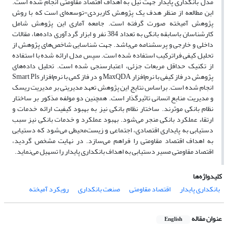
مدل بانکداری پایدار جهت نیل به اهداف اقتصاد مقاومتی انجام شده است.
این مطالعه از منظر هدف یک پژوهش کاربردی-توسعه‌ای است که با روش
پژوهش آمیخته صورت گرفته است. جامعه آماری این پژوهش شامل
کارشناسان باسابقه بانکی به تعداد 384 نفر و ابزار گردآوری داده‌ها، مقالات
داخلی و خارجی و پرسشنامه می‌باشد. جهت شناسایی شاخص‌های پژوهش از
تحلیل کیفی فراترکیب استفاده شده است. سپس مدل ارائه شده با استفاده
از تکنیک حداقل مربعات جزئی، اعتبارسنجی شده است. تحلیل داده‌های
پژوهش در فاز کیفی با نرم‌افزار MaxQDA و در فاز کمی با نرم‌افزار Smart Pls
انجام شده است. براساس نتایج این پژوهش تعهد مدیریتی بر مدیریت ریسک
و مدیریت منابع انسانی تاثیرگذار است. همچنین دو مولفه مذکور بر ساختار
نظام بانکی موثرند. ساختار نظام بانکی نیز به بهبود کیفیت ارائه خدمات و
ارتقاء عملکرد بانکی منجر می‌شود. بهبود عملکرد و خدمات بانکی نیز سبب
دستیابی به پایداری اقتصادی، اجتماعی و زیست‌محیطی می‌شود که دستیابی
به اهداف اقتصاد مقاومتی را فراهم می‌سازد. در نهایت مشخص گردید،
اقتصاد مقاومتی مسیر دستیابی به اهداف بانکداری پایدار را تسهیل می‌نماید.
کلیدواژه‌ها
بانکداری پایدار
اقتصاد مقاومتی
صنعت بانکداری
رویکرد آمیخته
عنوان مقاله
English