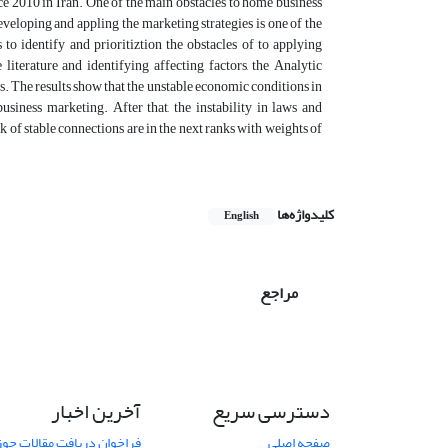
e 2010 in Iran. One of the main obstacles to home business
eloping and appling the marketing strategies is one of the
to identify and prioritiztion the obstacles of to applying
literature and identifying affecting factors, the Analytic
s. The results show that the unstable economic conditions in
iness marketing. After that, the instability in laws and
k of stable connections are in the next ranks with weights of
کلیدواژه‌ها
English
مراجع
دسترسی سریع
آخرین اخبار
صفحه اصلی
فراخوان دریافت مقالات حو