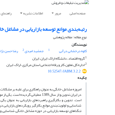
صفحه اصلی
مرور
اطلاعات نشریه
راهنمای 
رتبه‌بندی موانع توسعه بازاریابی در مشاغل خ
نوع مقاله : مقاله پژوهشی
نویسندگان
2
1
کاوه درخشانی درآبی
جمشید امیدی
رضا حسن نژاد
1
گروه اقتصاد، دانشگاه اراک، ایران، ایران
2
اداره کل تعاون،کار و رفاه اجتماعی استان مرکزی، اراک، ایران
10.52547/JABM.3.2.2
چکیده
امروزه مشاغل خانگی به عنوان راهکاری برای غلبه بر مشکلات 
در ایران تدوین و از سال 1389 عملیات
است. تدوین و بکارگیری راهبردهای بازاریابی به عنوان یکی
شناسایی و اولویت‌بندی موانع بکارگیر رویکردهای بازاریابی 
تنگناهای توسعه بازاریابی در حوزه مشاغل خانگی شناسایی و 