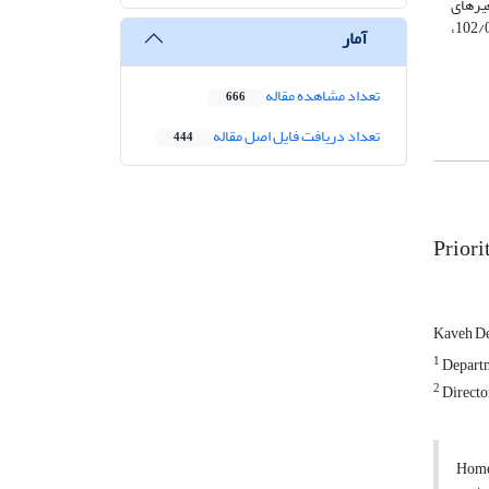
 آن متغیرهای
بی‌ثباتی در قوانین و مقررات، فقدان فرهنگ پشتیبان تولید و محرک نوآوری، نبود ارتباط مستمر میان صاحبان مشاغل و متولیان به ترتیب با وزن‌های 102/0،
آمار
تعداد مشاهده مقاله
666
تعداد دریافت فایل اصل مقاله
444
Priori
Kaveh De
1
Departm
2
Director
Home-