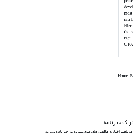
prote
devel
most 
marke
Hiera
the c
regul
0.102
Home-Ba
راک خبرنامه
دریافت اخبار و اطلاعیه های مهم نشریه در خبرنامه نشریه