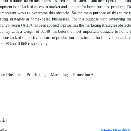
ction of home-based businesses has been condificated an and been operational sinc
opment is the lack of access to market and demand for home business products. Dev
important ways to overcome this obstacle. So, the main purpose of this study is 
ting strategies in home-based businesses. For this purpose, with reviewing the 
rchy Process (AHP) has been applied to prioritize the marketing strategies obstacle
ountry with a weight of 0.140 has been the most important obstacle to home bus
ations, lack of supportive culture of production and stimulus for innovation, and lac
, 0.083 and 0.068, respectively
sed Business
Prioritizing
Marketing
Protection Act
اشت
زه تجارت هوشمند و
برای 