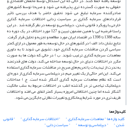
توسعه یافته حفظ کنند. در حالی که این استدلال توسط محققان اقتصادی و
حقوقی به صورت گسترده تری پذیرفته می شود و صریحا توسط کشورهای
صادرکننده سرمایه تبلیغ می شود تحقیق حاضر با هدف بررسی تاثیر
قراردادهای سرمایه گذاری بر سیاسیت زدایی اختلافات سرمایه گذاری
خارجی با رویکرد قانونی شدن ، دیپلماسی و توسعه در نظر گرفته شد . در این
راستا فرضیه ایی با همین مضمون تبیین و 127 مورد اختلاف در یک دوره ده
ساله 1388 تا 1398 در اقتصاد ایران مورد مطالعه و تجزیه و تحلیل قرار گرفت.
نتایچ نشان داد: الف ) در کشورهای در حال توسعه به طور معمول در ازای کمتر
سیاسی کردن مناقشات سرمایه گذاری خود، تشویق می شوند تا به داوری
معاهدات سرمایه گذاری ترغیب شوند. ب ) در حالی که دولت ها به صورت
مکرر در اختلافات دنیای در حال توسعه مداخله می کند، دولت های قدرتمند
به ندرت از تهدیدات یا تحریم های صریح در مناقشات سرمایه گذاری استفاده
می کند. این امر حاکی از یک تغییر مهم در دیپلماسی سرمایه گذاری از دوره ای
است که نظام معاهدات سرمایه گذاری آشکار شده است. ج ) مداخلات
دیپلماتیک تهاجمی تر در گذشته اغلب در اختلافات مربوط به سلب مالکیت
آشکار شده اما چنین اختلافاتی امروزه بسیار کمتر اتفاق می افتد و اختلافات
ظریف تری در مورد شرایط پیمانکاری و تغییرات نظارتی جایگزین می شود.
کلیدواژه‌ها
کلید وازه ها " معاهدات سرمایه گذاری "
" اختلافات سرمایه گذاری "
" قانونی
شدن "
" دیپلماسی و توسعه "
" سیاست زدایی "