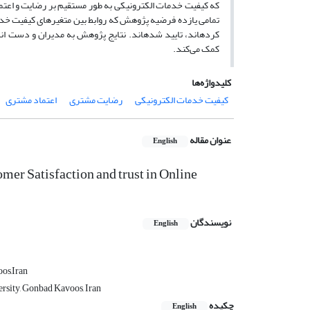
که کیفیت خدمات الکترونیکی به طور مستقیم بر رضایت و اعتماد
تمامی یازده فرضیه پژوهش که روابط بین متغیرهای کیفیت خدم
کرده‏اند، تایید شده‏اند. نتایج پژوهش به مدیران و دست اند
کمک می‌کند.
کلیدواژه‌ها
کیفیت خدمات الکترونیکی
رضایت مشتری
اعتماد مشتری
عنوان مقاله
English
mer Satisfaction and trust in Online
نویسندگان
English
os,Iran
rsity, Gonbad Kavoos, Iran
چکیده
English