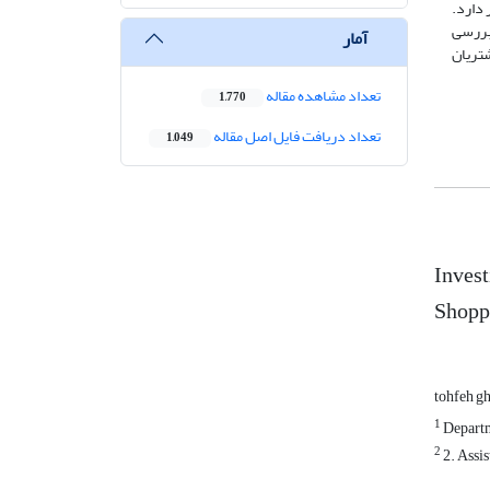
 دارد.
بررسی
آمار
شتریان
تعداد مشاهده مقاله
1,770
تعداد دریافت فایل اصل مقاله
1,049
Invest
Shoppi
tohfeh g
1
Departm
2
2. Assi