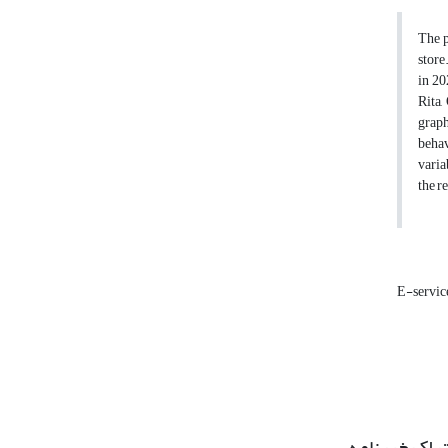
The p
store
in 20
Rita,
graph
behav
varia
the r
E-servic
راک خبرنامه