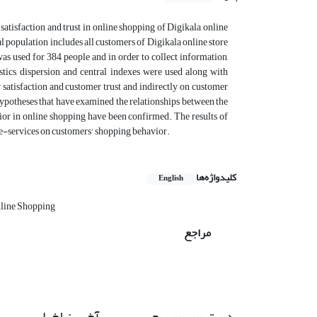
satisfaction and trust in online shopping of Digikala online
cal population includes all customers of Digikala online store
s used for 384 people and in order to collect information,
stics, dispersion and central indexes were used along with
r satisfaction and customer trust and indirectly on customer
 hypotheses that have examined the relationships between the
vior in online shopping have been confirmed. The results of
f e-services on customers' shopping behavior.
کلیدواژه‌ها
English
line Shopping
مراجع
دسترسی سریع
آخرین اخبار