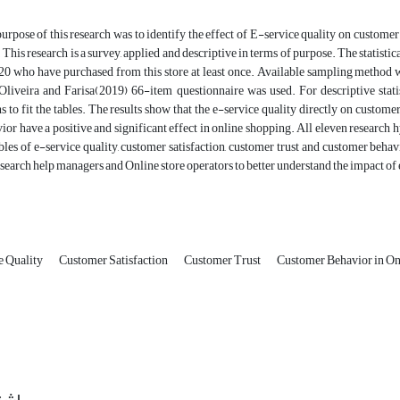
urpose of this research was to identify the effect of E-service quality on customer 
. This research is a survey, applied and descriptive in terms of purpose. The statisti
20 who have purchased from this store at least once. Available sampling method wa
 Oliveira and Farisa(2019) 66-item questionnaire was used. For descriptive stati
s to fit the tables. The results show that the e-service quality directly on custome
ior have a positive and significant effect in online shopping. All eleven research
bles of e-service quality, customer satisfaction, customer trust and customer beha
esearch help managers and Online store operators to better understand the impact o
e Quality
Customer Satisfaction
Customer Trust
Customer Behavior in On
اشت