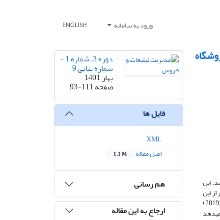
ورود به سامانه
ENGLISH
روشگاه
دوره 3، شماره 1 -
شماره پیاپی 9
بهار 1401
صفحه
93-111
فایل ها
XML
اصل مقاله
1.1 M
د. این
هم رسانی
ی‏کالا در سال 1399 که حداقل یک بار از این
فروشگاه خرید کرده­اند. روش نمونه‌گیری در دسترس به تعداد 384 نفر و به منظور جمع‌آوری اطلاعات از پرسشنامه 66 سوالی ریتا و همکاران (2019)
ارجاع به این مقاله
ی‏دهد