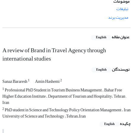
موضوعات
تبلیغات
مدیریت برند
عنوان مقاله
English
A review of Brand in Travel Agency through
international studies
نویسندگان
English
1
2
Sanaz Bararesh
Amin Hashemi
1
Professional PhD Student in Tourism Business Management ، Bahar Free
Higher Education Institute ، Department of Tourism and Hospitality، Tehran ,,
Iran
2
PhD student in Science and Technology Policy Orientation Management ، Iran
University of Science and Technology, ،Tehran،Iran
چکیده
English