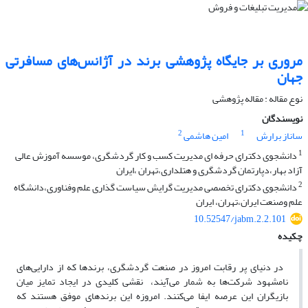
مروری بر جایگاه پژوهشی برند در آژانس‌های مسافرتی
جهان
نوع مقاله : مقاله پژوهشی
نویسندگان
2
1
ساناز برارش
امین هاشمی
1
دانشجوی دکترای حرفه ای مدیریت کسب و کار گردشگری، موسسه آموزش عالی
آزاد بهار،دپارتمان گردشگری و هتلداری،تهران ،ایران
2
دانشجوی دکترای تخصصی مدیریت گرایش سیاست گذاری علم و‌فناوری،دانشگاه
علم و‌صنعت ایران،تهران، ایران
10.52547/jabm.2.2.101
چکیده
در دنیای پر رقابت امروز در صنعت گردشگری، برندها که از دارایی‌های
نامشهود شرکت‌ها به شمار می‌آیند، نقشی کلیدی در ایجاد تمایز میان
بازیگران این عرصه ایفا می‌کنند. امروزه این برندهای موفق هستند که