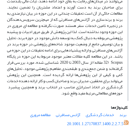
می‌توانند در میدان‌های رقابت به بقای خود ادامه دهند، ثبات مالی بلندمدت
برای صاحبان برند به دست آورند و اعتماد مشتریان را تضمین نمایند.
مطالعات حاکی از آن است تحقیقات چندانی در این حوزه در بیان نیازمندی به
برند و برندسازی در آژانس‌های مسافرتی که از مهم‌ترین سرویس‌دهندگان
در زنجیره تامین خدمات سفر هستند صورت نگرفته و مطالعه ای مروری در
این حوزه وجود نداشته است. لذا این پژوهش از طریق مرور ادبیات و پیشینه
پژوهشی مربوطه به دنبال کمک به توسعه دانش موجود در حوزه برند، تحلیل
و بیان توصیفی جامع از وضعیت موجود شاخه‌های پژوهشی در حوزه برند در
آژانس‌های مسافرتی و ارائه پیشنهادهایی برای ادامه تحقیقات در این حوزه می
باشد. در این مطالعه کلیه مقالات معتبر موجود مربوط به این حوزه در پایگاه
Scopus (32 مقاله) از سال 2003 تا 2020 شناسایی شده، مورد بررسی قرار
گرفته‌اند و ضمن جمع‌بندی و طبقه‌بندی مفاهیم پژوهشی موجود، تحلیل‌های
کمی و کیفی از این پژوهش‌ها ارائه گردیده است. همچنین این پژوهش
می‌تواند برای محققین، مدیران برند و صاحبان کسب و کار ارائه دهنده خدمات
گردشگری در اتخاذ استراتژی مناسب در انتخاب برند و همچنین پیشبرد
حوزه‌های مطالعاتی مرتبط مفید واقع شود.
کلیدواژه‌ها
برند
خدمات گردشگری
آژانس مسافرتی
مطالعه مروری
20.1001.1.27170837.1400.2.2.7.5