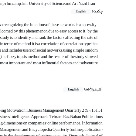
rlm;&amp;lrm; University of Science and Art, Yazd, Iran
چکیده
English
o recognizing the functions of these networks is a necessity.
elcomed by this phenomenon due to easy access to it. by the
tudy is to identify and rank the factors affecting the rate of
n terms of method, it is a correlation of correlation type that
te and includes users of social networks, using simple random
 the fuzzy topsis method and the results of the study showed
the most important and most influential factors and "adventure
کلیدواژه‌ها
English
ng Motivation. Business Management Quarterly 2 (9): 131–51.
iness Intelligence Approach. Tehran: Raz Nahan Publications.
ting dimensions on companies' online performance. Information
Management and Encyclopedia Quarterly (online publication).
ies in the development of customer equity. Quarterly Journal of