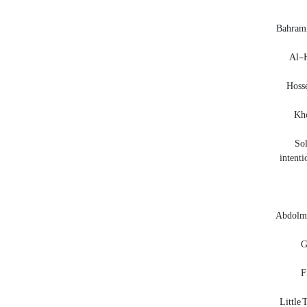
Bahrami
Al-H
Hosse
Kho
Sol
intenti
Abdolmo
G
F
Little 