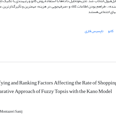
فی ساده استفاده گردیده و تعداد 315 نمونه قابل‌قبول انتخاب شد. تجزیه‌وتحلیل داده­‌ها با استفاده روش کانو و رتبه­بندی با تکن
ده»، «فراهم بودن اطلاعات کالا» و «صرفه­جویی در هزینه» مهم­ترین و تأثیرگذارترین ع
­های اجتماعی هستند
کانو
تاپسیس فازی
fying and Ranking Factors Affecting the Rate of Shoppin
rative Approach of Fuzzy Topsis with the Kano Model
Montazeri Sanij