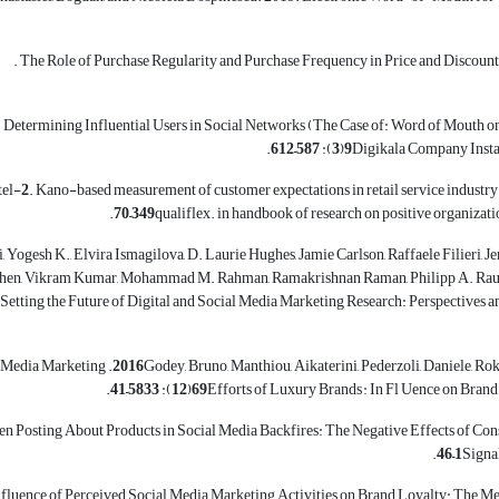
Andreeva, Mariya, Monica Cortinas, and Margarita Elorz. ‎‏2010‏‎. The Role of Purchase ‎Regularity and Purchase Frequency in Price and Discount
. Determining
Influential Users in Social Networks (The Case of: Word of Mouth o
.
–
):
(
Digikala
Company Insta
el-
. Kano-based
measurement of
customer expectations in retail service industry 
.
–
qualiflex. in
handbook of research on positive organizat
 Yogesh K., Elvira Ismagilova, D. Laurie Hughes, Jamie Carlson, Raffaele Filieri, Jen
shen, Vikram Kumar, ‎Mohammad M. Rahman, Ramakrishnan Raman, Philipp A. Rauschn
al Media Marketing
Godey, Bruno, Manthiou, Aikaterini, Pederzoli, Daniele, Rok
.
–
):
(
Efforts of Luxury Brands : In Fl
Uence on Brand 
Social Media Backfires: The Negative Effects of Co
.
–
Signa
Activities on Brand Loyalty: The Me