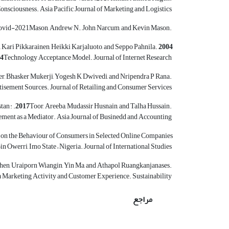
onsciousness. Asia Pacific Journal of Marketing and Logistics
Mason, Andrew N., John Narcum, and Kevin Mason. ‎‏2021‏‎. Social Media Marketing Gains ‎Importance after Covid-‎‏19‏‎.
2004‏‎
, Kari Pikkarainen, Heikki Karjaluoto, and Seppo Pahnila.
Technology
Acceptance Model. Journal of Internet Research
r, Bhasker Mukerji, Yogesh K Dwivedi, and Nripendra P
Rana.
tisement Sources.
Journal of Retailing and Consumer Services
tan :
. The Impact of Social
Toor, Areeba, Mudassir Husnain, and Talha Hussain.
ment as a Mediator. Asia Journal of Businedd and Accounting
g on the Behaviour of
Consumers in Selected Online Companies
in Owerri, Imo State – Nigeria. Journal of International Studies
 Social ‎Media Marketing Activity and Customer Experience. Sustainability ‎
مراجع