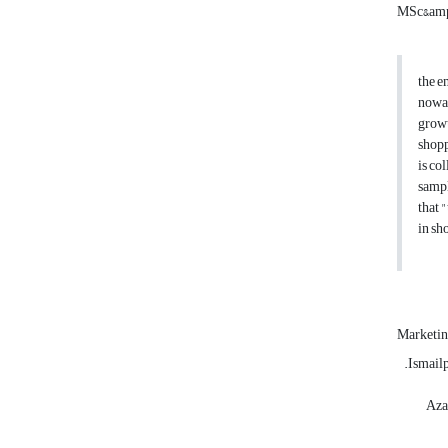
MSc&amp;
the e
nowad
growt
shopp
is co
sampl
that 
in sh
Marketi
Ismail
Aza