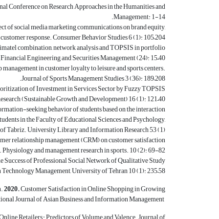
ional Conference on Research Approaches in the Humanities and
Management: 1-14.
 of social media marketing communications on brand equity,
customer response. Consumer Behavior Studies 6 (1): 105–204.
matel combination, network analysis and TOPSIS in portfolio
f Financial Engineering and Securities Management (24): 15–40.
anagement in customer loyalty to leisure and sports centers.
Journal of Sports Management Studies 3 (36): 189–208.
ritization of Investment in Services Sector by Fuzzy TOPSIS
search (Sustainable Growth and Development) 16 (1): 121–40.
rmation-seeking behavior of students based on the interaction
tudents in the Faculty of Educational Sciences and Psychology,
of Tabriz. University Library and Information Research 53 (1).
omer relationship management (CRM) on customer satisfaction
Physiology and management research in sports. 10 (2): 69-82.
e Success of Professional Social Network of Qualitative Study
on Technology Management, University of Tehran 10 (1): 235–58.
n.
2020.
Customer Satisfaction in Online Shopping in Growing
tional Journal of Asian Business and Information
Management
Online Retailers : Predictors of Volume and Valence. Journal of