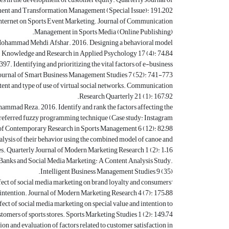
nt and Transformation Management (Special Issue): 191–202.
nternet on Sports Event Marketing. Journal of Communication
Management in Sports Media (Online Publishing).
Mohammad Mehdi Afshar. 2016. Designing a behavioral model
y. Knowledge and Research in Applied Psychology 17 (4): 74–84.
. Identifying and prioritizing the vital factors of e-business
ournal of Smart Business Management Studies 7 (52): 741-773.
nt and type of use of virtual social networks. Communication
Research Quarterly 21 (1): 167–92.
mmad Reza. 2016. Identify and rank the factors affecting the
 preferred fuzzy programming technique (Case study: Instagram
 of Contemporary Research in Sports Management 6 (12): 82–98.
alysis of their behavior using the combined model of canoe and
es. Quarterly Journal of Modern Marketing Research 1 (2): 1–16.
anks and Social Media Marketing: A Content Analysis Study.
Intelligent Business Management Studies 9 (35).
t of social media marketing on brand loyalty and consumers'
intention. Journal of Modern Marketing Research 4 (7): 175–88.
ct of social media marketing on special value and intention to
tomers of sports stores. Sports Marketing Studies 1 (2): 149–74.
 and evaluation of factors related to customer satisfaction in