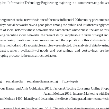
lrm; Information Technology Engineering, majoring in e-commerce&amp;rlm;,&amp;
mergence of social networks is one of the most influential 20th century phenomena, s
ays, social networks have a good place among the public, and it is increasingly w
h of social networks, these networks also have entered a new phase. the aim of this s
ing on online social networks. the present study is applicable in terms of target and i
llected using questionnaire and survey method. the population of this study is infini
ing method and 315 acceptable samples were selected. the analysis of data by using
"trust to seller", "availability of goods" and "cost savings" and "cost savings" are 
opping process" is the most attractive factor.
ng
social media
social media marketing
fuzzy topsis
pour, Hassan and Amir Golduzian. 2011. Factors Affecting Consumer Online Shoppi
Azami, Mohsen 2016. Internet Marketing with Bus
mi, Mohsen 1400. Identify and determine the effects of integrated internet marke
Arman, Mani and Javidfar love. 2016. The role of social media marketing activit