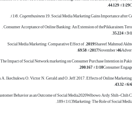
.
–
):
(
C
‎‏8‏‎(‎‏1‏‎).‎
Cogentbusiness
.
Consumer Acceptance of Online Banking: An Extension of the
Pikkarainen, Tero
.
–
):
(
. Social Media Marketing: Comparative Effect of
Shareef, Mahmud Akhte
.
–
):
(November
Adver
Network marketing on Consumer Purchase Intention in Pakis
.
–
):
(
Consumer
Engage
 A. Ikechukwu, O. Victor, N. Gerald, and O. Jeff, 2017. Effects of Online Marketin
.
–
):
(
Wibowo, Ardy, Shih-Chih Chen, Uraiporn Wiangin, Yin Ma, and Athapol Ruangkanjanases. ‎‏2020‏er Behavior as an Outcome of Social Media
Marketing: The Role of‏13‏‎(‎‏1‏‎):‎‏189‏‎.‎