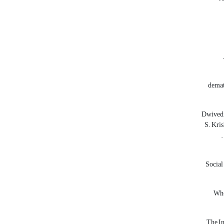
demat
Dwivedi,
S. Kri
. Soci