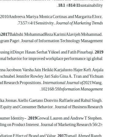
.
–
):
(
sustainability
‎‏1‏‎(‎‏4‏‎):‎‏57‏‎–‎‏73‏‎.‎
Trends
. Journal of Marketing
Sensitivity
n
Bakhshi, MohammadReza KarimiAlavijeh Mohammad.
gram Page). Journal of Information Technology Management
2019‏‎
Dinçer, Hasan, Serhat Yüksel, and Fatih Pinarbaşi.
using it
ional
behavior for improved workplace
performance, igi global,
na ‎Jacobson, Varsha Jain, Heikki Karjaluoto, Hajer Kefi, Anjala
abel, Jennifer Rowley, ‎Jari Salo, Gina A. Tran, and Yichuan
Wang. ‎‏2021‏‎. Setting the Future of Digital and Social ‎Media Marketing Research: Perspectives and Research Propositions.
of
International Journal
‎‏59‏‎:‎‏102168‏‎.‎
Information Management
ka, Joonas, Aiello, Gaetano, Donvito, Raffaele and Rahul Singh.
Equity and Consumer Behavior. Journal of Business Research
nsumer Identity-
. When Posting About Products in
Grewal, Lauren, and Andrew T Stephen.
ling on
Product Interest. Journal of Marketing Research 56(2):
diation Effect of Brand and Value
. The Influence of Perceived Social Media Marketing
Ismail, Ahmed Rageh.