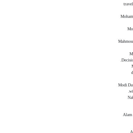
trave
Mohamma
Moh
Mahmoudi
Mo
Decisi
d
Modi, Da
wi
Nab
Alam,
A