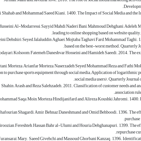
Developme
, Shahab and Mohammad Saeed Kiani. 1400. The Impact of Social Media and the I
usseini Al-Modarressi, Sayyid Mahdi Naderi Bani, Mahmoud Dehghani, Adeleh, 
leading to online shopping based on website qualit
ini Dehshiri, Seyed Jalaluddin Aghaei, Mojtaba Taghavi Fard, Mohammad Taghi. 1397
based on the best-worst method. Quarterly J
dayari, Kolsoom, Fatemeh Daneshvar Hosseini and Hamideh Saeedi. 2014. The exte
tani, Morteza, Arianfar Morteza, Naserzadeh Seyed Mohammad Reza and Fathi Moha
on to purchase sports equipment through social media; Application of logarithmic
social media users). Quarterly Journal
Shahin, Arash and Reza Salehzadeh. 2011. Classification of customer needs and an
association rul
hammad Saqa, Moin, Morteza Hindijanifard and Alireza Koushki Jahromi. 1400. B
hafourian Shagardi, Amir, Behnaz Daneshmand and Omid Behboodi. 1396. The effec
purchase 
iroozian, Fereshteh, Hassan Bahr al-Ulumi and Houria Dehghanapuri. 1399. The effe
repurchase cus
Turansarai, Mary. Saeed Givehchi and Massoud Ghorbani Kanzaq. 1396. Identification