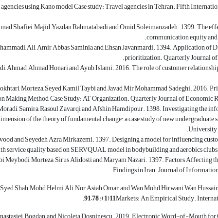
l agencies using Kano model Case study: Travel agencies in Tehran. Fifth Internat
d Shafiei, Majid, Yazdan Rahmatabadi and Omid Soleimanzadeh. 1399. The effect
communication equity and 
ammadi, Ali, Amir Abbas Saminia and Ehsan Javanmardi. 1394. Application of Di
prioritization. Quarterly Journal o
, Ahmad, Ahmad Honari and Ayub Islami. 2016. The role of customer relationship m
khtari, Morteza, Seyed Kamil Taybi and Javad Mir Mohammad Sadeghi. 2016. Prio
on Making Method, Case Study: AT Organization. Quarterly Journal of Economic Re
Moradi, Samira, Rasoul Zavarqi and Afshin Hamdipour. 1398. Investigating the info
imension of the theory of fundamental change: a case study of new undergraduate s
University 
vood and Seyedeh Azra Mirkazemi. 1397. Designing a model for influencing cust
th service quality based on SERVQUAL model in bodybuilding and aerobics clubs. 
i Meybodi, Morteza, Sirus Alidosti and Maryam Nazari. 1397. Factors Affecting th
Findings in Iran. Journal of Informati
 Syed Shah, Mohd Helmi Ali, Nor Asiah Omar, and Wan Mohd Hirwani Wan
Hussai
.
–
):
(
Markets:
An Empirical Study.
Interna
nastasiei, Bogdan, and Nicoleta Dospinescu. 2019. Electronic Word-of-Mouth for