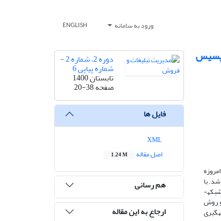
ورود به سامانه
ENGLISH
تاپسیس
دوره 2، شماره 2 -
شماره پیاپی 6
تابستان 1400
صفحه
20-38
فایل ها
XML
اصل مقاله
1.24 M
مروزه
شد. با
هم رسانی
رشد شبکه­های اجتماعی خرید از این شبکه‌ها نیز وارد مرحله جدیدی شده است. هدف از این مطالعه شناسایی و رتبه­بندی عوامل مؤثر بر نرخ خرید در شبکه­
و روش
ارجاع به این مقاله
­گیری