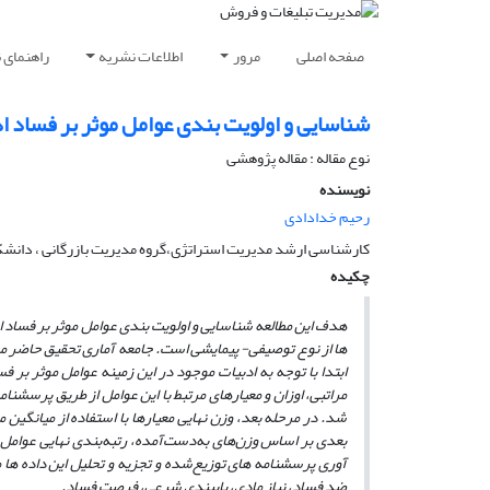
صفحه اصلی
مرور
اطلاعات نشریه
راهنمای 
شناسایی و اولویت بندی عوامل موثر بر فساد 
نوع مقاله : مقاله پژوهشی
نویسنده
رحیم خدادادی
کارشناسی ارشد مدیریت استراتژی،گروه مدیریت بازرگانی ، دانشکده
چکیده
هدف این مطالعه شناسایی و اولویت بندی عوامل موثر بر فساد ا
ها از نوع توصیفی- پیمایشی است. جامعه آماری تحقیق حاضر م
ابتدا با توجه به ادبیات موجود در این زمینه عوامل موثر ب
مراتبی، اوزان و معیارهای مرتبط با این عوامل از طریق پرسشنا
شد. در مرحله بعد، وزن نهایی معیارها با استفاده از میانگین
بعدی بر اساس وزن‌های به‌دست‌آمده، رتبه‌بندی نهایی عوامل 
آوری پرسشنامه های توزیع‌شده و تجزیه ‌و تحلیل این داده 
ضد فساد، نیاز مادی، پایبندی شرعی، فرصت فساد.