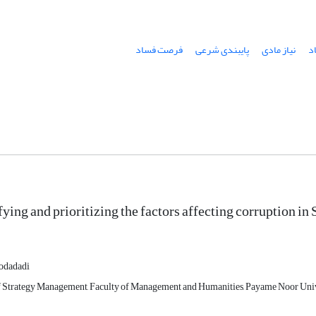
د
نیاز مادی
پایبندی شرعی
فرصت فساد
fying and prioritizing the factors affecting corruption in
odadadi
 Strategy Management, Faculty of Management and Humanities, Payame Noor Universi