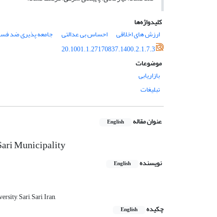
کلیدواژه‌ها
ارزش های اخلاقی
احساس بی عدالتی
جامعه پذیری ضد فسا
20.1001.1.27170837.1400.2.1.7.3
موضوعات
بازاریابی
تبلیغات
عنوان مقاله
English
 Sari Municipality
نویسنده
English
ty, Sari, Sari, Iran,
چکیده
English