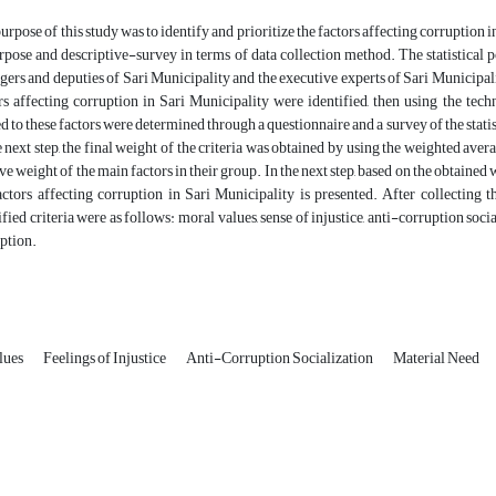
urpose of this study was to identify and prioritize the factors affecting corruption 
rpose and descriptive-survey in terms of data collection method. The statistical p
ers and deputies of Sari Municipality and the executive experts of Sari Municipality. 
rs affecting corruption in Sari Municipality were identified, then using the techn
ed to these factors were determined through a questionnaire and a survey of the stat
e next step, the final weight of the criteria was obtained by using the weighted aver
ive weight of the main factors in their group. In the next step, based on the obtained w
actors affecting corruption in Sari Municipality is presented. After collecting t
ified criteria were as follows: moral values, sense of injustice, anti-corruption soci
ption.
lues
Feelings of Injustice
Anti-Corruption Socialization
Material Need