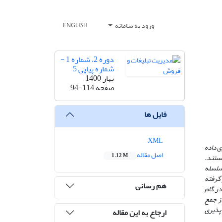
ورود به سامانه
ENGLISH
دوره 2، شماره 1 -
شماره پیاپی 5
بهار 1400
صفحه
94-114
فایل ها
XML
ی داده
اصل مقاله
1.12 M
هستند.
 سلسله
 گرفته
هم رسانی
در گام
از جمع
پذیری
ارجاع به این مقاله