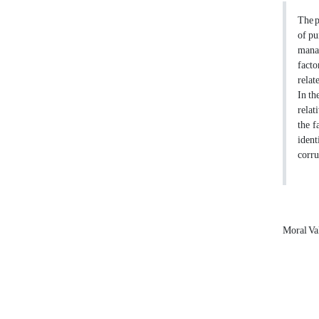
The p
of pu
manag
facto
relat
In th
relat
the f
ident
corru
Moral Va