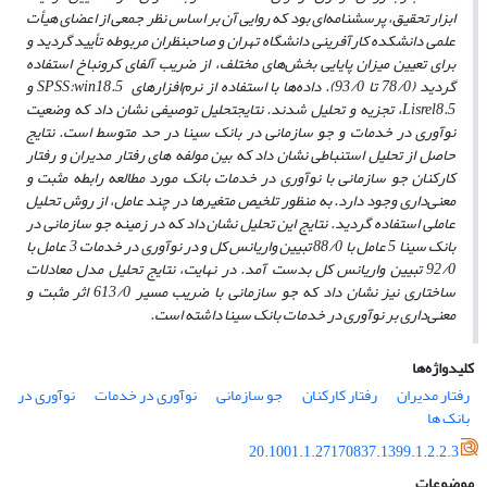
ابزار تحقیق، پرسشنامه‌ای بود که روایی آن بر اساس نظر جمعی از اعضای هیأت
علمی دانشکده کارآفرینی دانشگاه تهران و صاحبنظران مربوطه تأیید گردید و
برای تعیین میزان پایایی بخش‌های مختلف، از ضریب آلفای کرونباخ استفاده
گردید (78/0 تا 93/0). داده‌ها با استفاده از نرم‌افزارهای
SPSS:win18.5
و
Lisrel8.5
، تجزیه و تحلیل شدند. نتایج
تحلیل توصیفی نشان داد که وضعیت
نوآوری در خدمات و جو سازمانی در بانک سینا در حد متوسط است. نتایج
حاصل از تحلیل استنباطی نشان داد که بین مولفه های رفتار مدیران و رفتار
کارکنان جو سازمانی با نوآوری در خدمات بانک مورد مطالعه رابطه مثبت و
معنی‌داری وجود دارد. به منظور تلخیص متغیرها در چند عامل، از روش تحلیل
عاملی استفاده گردید. نتایج این تحلیل نشان داد که در زمینه جو سازمانی در
بانک سینا 5 عامل با 88/0 تبیین واریانس کل و در نوآوری در خدمات 3 عامل با
92/0 تبیین واریانس کل بدست آمد. در نهایت، نتایج تحلیل مدل معادلات
ساختاری نیز نشان داد که جو سازمانی با ضریب مسیر 613/0 اثر مثبت و
معنی‌داری بر نوآوری در خدمات بانک سینا داشته است.
کلیدواژه‌ها
رفتار مدیران
رفتار کارکنان
جو سازمانی
نوآوری در خدمات
نوآوری در
بانک ها
20.1001.1.27170837.1399.1.2.2.3
موضوعات