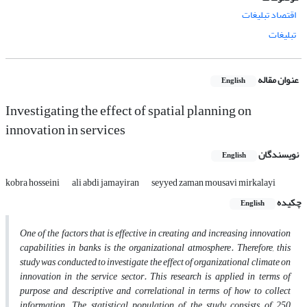
اقتصاد تبلیغات
تبلیغات
عنوان مقاله
English
Investigating the effect of spatial planning on
innovation in services
نویسندگان
English
kobra hosseini
ali abdi jamayiran
seyyed zaman mousavi mirkalayi
چکیده
English
One of the factors that is effective in creating and increasing innovation
capabilities in banks is the organizational atmosphere. Therefore, this
study was conducted to investigate the effect of organizational climate on
innovation in the service sector. This research is applied in terms of
purpose and descriptive and correlational in terms of how to collect
information. The statistical population of the study consists of 250