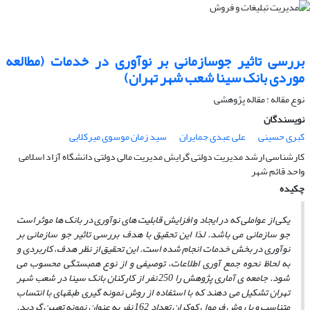
بررسی تاثیر جوسازمانی بر نوآوری در خدمات (مطالعه
موردی بانک سینا شعب شهر تهران)
نوع مقاله : مقاله پژوهشی
نویسندگان
کبری حسینی
علی عبدی جمایران
سید زمان موسوی میرکلایی
کارشناسی ارشد مدیریت دولتی گرایش مدیریت مالی دولتی دانشگاه آزاد اسلامی
واحد قائم شهر
چکیده
یکی از عواملی که در ایجاد و افزایش قابلیت های نوآوری در بانک ها موثر است
جو سازمانی می باشد.
لذا این تحقیق با هدف بررسی تاثیر جو سازمانی بر
نوآوری در بخش خدمات انجام شده است. این تحقیق از نظر هدف، کاربردی و
به لحاظ نحوه جمع آوری اطلاعات، توصیفی و از نوع همبستگی محسوب می
شود. جامعه ی آماری پژوهش را 250 نفر از کارکنان بانک سینا در شعب شهر
تهران تشکیل می دهند که با استفاده از روش نمونه گیری طبقه­ای با انتساب
متناسب و با روش فرمول کوکران تعداد 162 نفر به عنوان نمونه تعیین گردید.