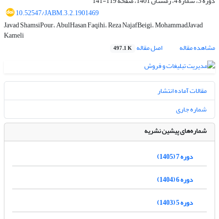
دوره 3، شماره 4، زمستان 1401، صفحه
119-141
10.52547/JABM.3.2.1901469
Javad ShamsiPour، AbulHasan Faqihi، Reza NajafBeigi، MohammadJavad
Kameli
مشاهده مقاله
اصل مقاله
497.1 K
مقالات آماده انتشار
شماره جاری
شماره‌های پیشین نشریه
دوره 7 (1405)
دوره 6 (1404)
دوره 5 (1403)