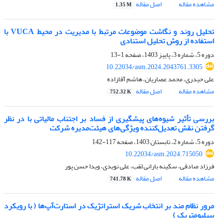
مشاهده مقاله
اصل مقاله
1.35 M
تحلیل روند و نگاشت موضوعات مرتبط با مدیریت در محیط VUCA با
استفاده از روش تحلیل استنادی
دوره 5، شماره 3، پاییز 1403، صفحه
1-13
10.22034/asm.2024.2043761.3305
علی حیدری، محمد عصاریان، هاشم آقازاده
مشاهده مقاله
اصل مقاله
752.32 K
بررسی تأثیر شیوه‌های پیشگیری از فساد بر اجتناب مالیاتی با در نظر
گرفتن نقش تعدیل‌کننده ویژگی‌های هیئت‌مدیره شرکت
دوره 5، شماره 2، تابستان 1403، صفحه
117-142
10.22034/asm.2024.715050
فرزاد صادقی، سکینه بارانی لقب، علی نویدی، ویدا حسن پور
مشاهده مقاله
اصل مقاله
741.78 K
مرور نظام مند بر‌ انتخاب شریک استراتژیک در استارت‌آپ‌ها ( با رویکرد
بیبلیومتریک )