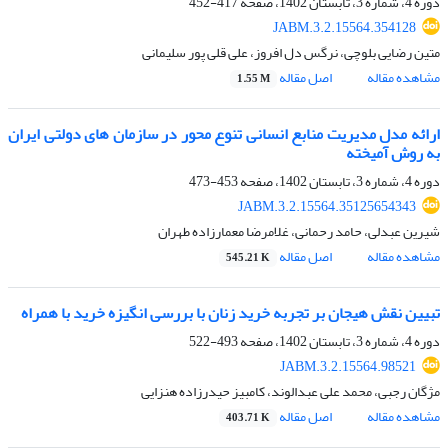
دوره 4، شماره 3، تابستان 1402، صفحه
417-452
JABM.3.2.15564.354128
متین رضایی بلوچی، نرگس دل افروز، علی قلی پور سلیمانی
مشاهده مقاله
اصل مقاله
1.55 M
ارائه مدل مدیریت منابع انسانی تنوع محور در سازمان های دولتی ایران
به روش آمیخته
دوره 4، شماره 3، تابستان 1402، صفحه
453-473
JABM.3.2.15564.35125654343
شیرین عبدلی، حامد رحمانی، غلامرضا معمارزاده طهران
مشاهده مقاله
اصل مقاله
545.21 K
تبیین نقش هیجان بر تجربه خرید زنان با بررسی انگیزه خرید با همراه
دوره 4، شماره 3، تابستان 1402، صفحه
493-522
JABM.3.2.15564.98521
مژگان رجبی، محمد علی عبدالوند، کامبیز حیدرزاده هنزایی
مشاهده مقاله
اصل مقاله
403.71 K