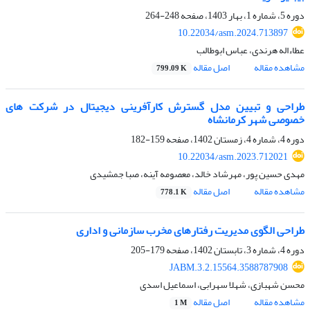
دوره 5، شماره 1، بهار 1403، صفحه
248-264
10.22034/asm.2024.713897
عطاءاله هرندی، عباس ابوطالب
مشاهده مقاله
اصل مقاله
799.09 K
طراحی و تبیین مدل گسترش کارآفرینی دیجیتال در شرکت های
خصوصی شهر کرمانشاه
دوره 4، شماره 4، زمستان 1402، صفحه
159-182
10.22034/asm.2023.712021
مهدی حسین پور، مهرشاد خالد، معصومه آینه، صبا جمشیدی
مشاهده مقاله
اصل مقاله
778.1 K
طراحی الگوی مدیریت رفتارهای مخرب سازمانی و اداری
دوره 4، شماره 3، تابستان 1402، صفحه
179-205
JABM.3.2.15564.3588787908
محسن شهبازی، شهلا سهرابی، اسماعیل اسدی
مشاهده مقاله
اصل مقاله
1 M