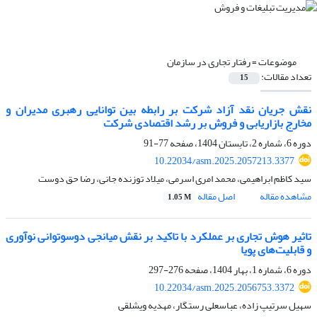
موضوعات =
رفتار تجاری در سازمان
تعداد مقالات:
15
نقش جریان نقد آزاد شرکت بر رابطه بین توانایی رهبری مدیران و
مخارج بازاریابی و فروش بر رشد اقتصادی شرکت
دوره 6، شماره 2، تابستان 1404، صفحه
77-91
10.22034/asm.2025.2057213.3377
سید کاظم ابراهیمی، محمد امری اسرمی، میلاد توزنده جانی، رضا حق دوست
مشاهده مقاله
اصل مقاله
1.05 M
تاثیر هوش تجاری بر عملکرد با تاکید بر نقش میانجی دوسوتوانی نوآوری
و قابلیت‌های پویا
دوره 6، شماره 1، بهار 1404، صفحه
276-297
10.22034/asm.2025.2056753.3372
سهیل سرتیپ زاده، عباسعلی رستگار، مهدیه ویشلقی