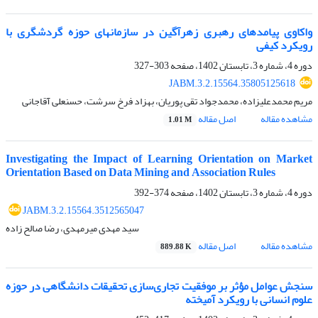
واکاوی پیامدهای رهبری زهرآگین در سازمانهای حوزه گردشگری با
رویکرد کیفی
دوره 4، شماره 3، تابستان 1402، صفحه
303-327
JABM.3.2.15564.35805125618
مریم محمدعلیزاده، محمدجواد تقی پوریان، بهزاد فرخ سرشت، حسنعلی آقاجانی
مشاهده مقاله
اصل مقاله
1.01 M
Investigating the Impact of Learning Orientation on Market
Orientation Based on Data Mining and Association Rules
دوره 4، شماره 3، تابستان 1402، صفحه
374-392
JABM.3.2.15564.3512565047
سید مهدی میرمهدی، رضا صالح زاده
مشاهده مقاله
اصل مقاله
889.88 K
سنجش عوامل مؤثر بر موفقیت تجاری‌سازی تحقیقات دانشگاهی در حوزه
علوم انسانی با رویکرد آمیخته