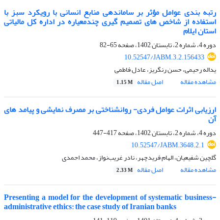
رتبه بندی عوامل مؤثر بر ساماندهی منابع انسانی با رویکرد سبز با
استفاده از شاخص های تصمیم گیری چندمعیاره در اداره کل مالیاتی
استان ایلام
دوره 4، شماره 2، تابستان 1402، صفحه
65-82
10.52547/JABM.3.2.156433
یداله رحیمی، حسن رنگریز، عادل فاطمی
مشاهده مقاله
اصل مقاله
1.15 M
ارزیابی اثرات عوامل فردی- روانشناختی بر مصرف نمایشی و پیامد های
آن
دوره 4، شماره 2، تابستان 1402، صفحه
417-447
10.52547/JABM.3648.2.1
گلچین شفیعیان، الهام فریدچهر، نادر غریب‌نواز، محمد احمدی
مشاهده مقاله
اصل مقاله
2.33 M
Presenting a model for the development of systematic business-
administrative ethics: the case study of Iranian banks